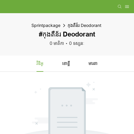
Sprintpackage
កុងតឺន័រ Deodorant
#កុងតឺន័រ Deodorant
0 មាតិកា
0 ទស្សនៈ
វីឌីអូ
ខោខ្លី
មារតា