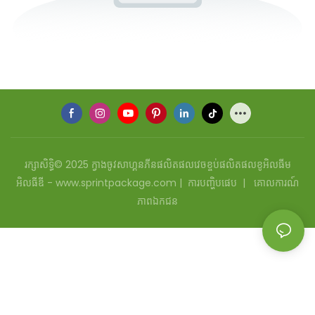
រក្សាសិទ្ធិ© 2025 ក្វាងចូវសាហ្គនភីនផលិតផលវេចខ្ចប់ផលិតផលខូអិលធីម
អិលធីឌី - www.sprintpackage.com |
ការបញ្ហិបផេប
|
គោលការណ៍
ភាពឯកជន