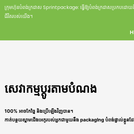
ក្រុមហ៊ុនបំពង់ក្រដាស Sprintpackage:
ធ្វើឱ្យបំពង់ក្រដាសប្រកបដោយនិរ
ជីវិតរបស់យើង។
H
សេវាកម្មប្ដូរតាមបំណង
100% អាចកែច្នៃ និងប្រើឡើងវិញបាន។
កាត់បន្ថយស្នាមជើងអេកូរបស់អ្នកជាមួយនឹង packaglng បំពង់ផ្ទាល់ខ្