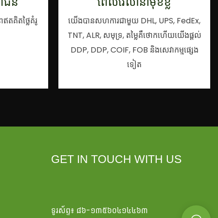
ោជន៍
ពេលវេលានាំមុខខ្លី
តគិតថ្លៃគំរូ
យើងបានសហការជាមួយ DHL, UPS, FedEx,
TNT, ALR, សមុទ្រ, តម្លៃគឺថោកហើយយើងផ្តល់
DDP, DDP, COIF, FOB និងសេវាកម្មផ្សេង
ទៀត
GET IN TOUCH WITH US
ទូរស័ព្ទ៖ ៨៦-១៣៥៦០៤១៤៤៦៣