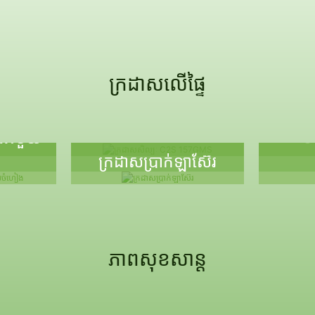
ក្រដាសលើផ្ទៃ
ក្រដាសសិល្បៈ C2S
157GMS
ក
ផេះមួយ
ក្រដាសប្រាក់ឡាស៊ែរ
ភាពសុខសាន្ត
gilding