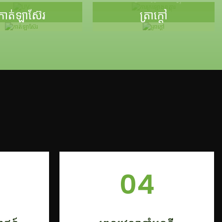
កាត់ឡាស៊ែរ
ត្រាក្តៅ
04