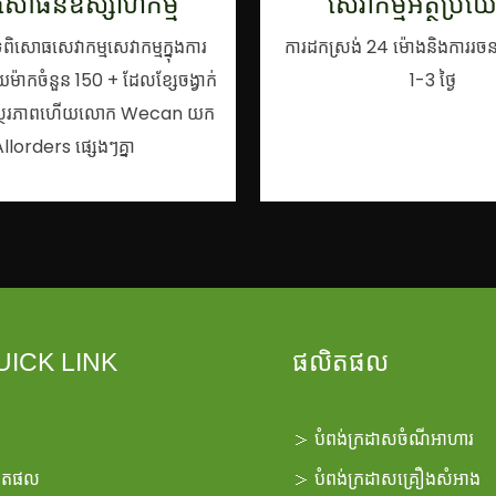
សោធន៍ឧស្សាហកម្ម
សេវាកម្មអត្ថប្រយ
សោធសេវាកម្មសេវាកម្មក្នុងការ
ការដកស្រង់ 24 ម៉ោងនិងការរចនាឥ
៉ាកចំនួន 150 + ដែលខ្សែចង្វាក់
1-3 ថ្ងៃ
មានស្ថេរភាពហើយលោក Wecan យក
llorders ផ្សេងៗគ្នា
UICK LINK
ផលិតផល
＞
បំពង់ក្រដាសចំណីអាហារ
ិតផល
＞
បំពង់ក្រដាសគ្រឿងសំអាង