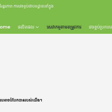
ន្តរភាព ការវេចខ្ចប់ជាបទដ្ឋាននៅក្នុង
ome
ផលិតផល
សេវាកម្មតាមតម្រូវការ
វេចខ្ចប់ប្រកប
លួនដែលអាចបំបែកបានរបស់យើង។