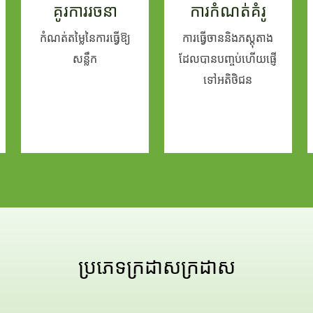
គូរការរចនា
ការកំណត់គំរូ
កំណត់តម្លៃនៃការធ្វើឱ្យ
ការធ្វើចាននិងភស្តុតាង
សន្លឹក
ដែលបានបញ្ចប់ហើយផ្ញើ
ទៅអតិថិជន
ប្រភេទក្រដាសក្រដាស