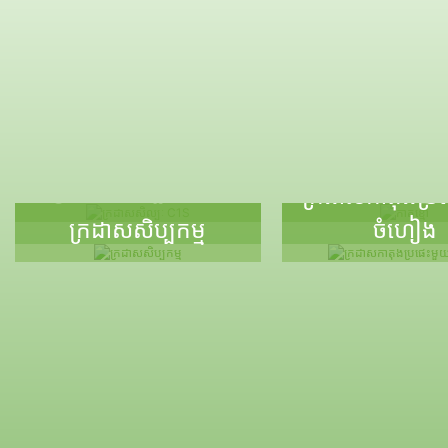
ក្រដាសសិល្បៈ C1S
កាតខ្មៅ
ក្រដាសកាតុងប្រ
ក្រដាសសិប្បកម្ម
ចំហៀង
ការចល់
ប្រាក់ក្តៅ