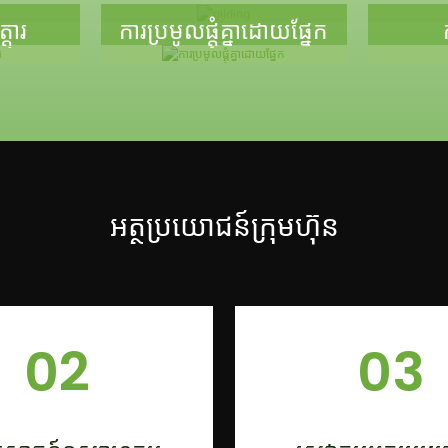
្ទារ
ការប្រមូលផ្ដុំគ្នាដោយផ្នែក
អត្ថប្រយោជន៍ក្រុមហ៊ុន
02
03