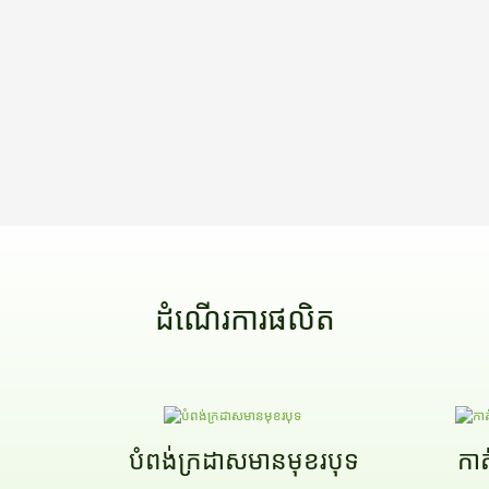
ដំណើរការផលិត
ក
បំពង់ក្រដាសមានមុខរបុទ
កាត