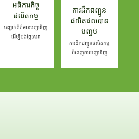
អធិការកិច្ច
ការដឹកជញ្ជូន
ផលិតកម្ម
ផលិតផលបាន
បញ្ជាក់ព័ត៌មានបញ្ជាទិញ
បញ្ចប់
ដើម្បីបង់ថ្លៃសេវា
ការដឹកជញ្ជូនផលិតកម្ម
បំពេញការបញ្ជាទិញ