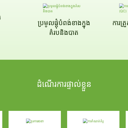
ម
ប្រមូលផ្តុំបំពង់ខាងក្នុង
ការត្
គំរបនិងបាត
ដំណើរការផ្ទាល់ខ្លួន