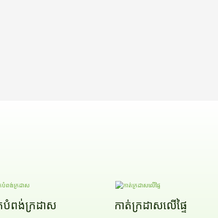
់បំពង់ក្រដាស
កាត់ក្រដាសលើផ្ទៃ