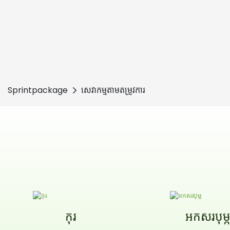
Sprintpackage
សេវាកម្មតាមតម្រូវការ
កុរ
អកសរបុម្