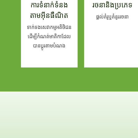
ការទំនាក់ទំនង
រចនានិងប្រភេទ
តាមអ៊ីនធឺណិត
ផ្តល់គំរូឬគំនូររចនា
ទាក់ទងសេវាកម្មអតិថិជន
ដើម្បីកំណត់មាតិកាដែល
បានប្តូរតាមបំណង