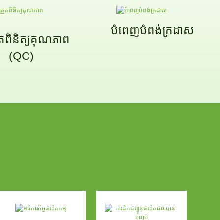
បំពេញបំពង់ក្រដាស
រួតពិនិត្យគុណភាព
(QC)