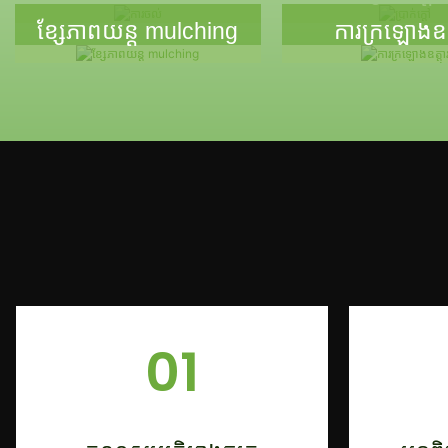
ខ្សែភាពយន្ត mulching
ការក្រឡោងឧត្ដ
01