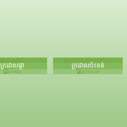
ក្រដាសកាតុងធ្វើកេ
្រដាសសិល្បៈ
សមាសនិងប្រាក់
ក្រដាសផ្កា
ក្រដាសប៉ះទន់
UV
ការក្រឡោងឧត្ដ្ទារ