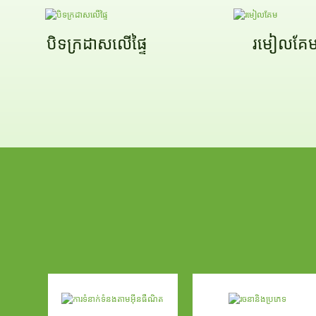
បិទក្រដាសលើផ្ទៃ
រមៀលគែ