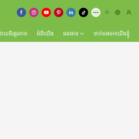
ដោយនិរន្តរភាព
អំពីយើង
ធនធាន
ទាក់ទងមកយើងខ្ញុំ