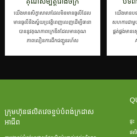
គុណសម្បត្តិរោងចក្រ
បទពិ
យើងមានសិក្ខាសាលាដែលមិនមានធូលីដែល
យើងមានបទពិ
មានធូលីនិងស្វ័យប្រវត្តិពេញលេញដើម្បីធានា
សហការជាមួយម
បាននូវគុណភាពក្រេឌីតដែលមានគុណ
ផ្គត់ផ្គង់
ភាពលឿនការដឹកជញ្ជូនរហ័ស
A
Q
ក្រុមហ៊ុនផលិតវេចខ្ចប់បំពង់ក្រដាស
ផ្ទះ
អាជីព
ផល