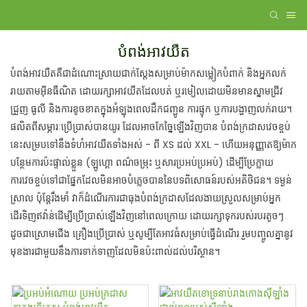
បំពង់អាវយឺត
បំពង់អាវយឺតគឺជាដំណោះស្រាយជាក់ស្តែងសម្រាប់ម៉ាកសម្លៀកបំពាក់ និងអ្នកលក់
រាយតាមអ៊ីនធឺណិត ដោយរក្សាអាវយឺតដែលបត់ ឬរមៀលដោយមិនមានស្នាមជ្រីវ
ជ្រួញ ធូលី និងការខូចខាតក្នុងអំឡុងពេលដឹកជញ្ជូន ការផ្ទុក ឬការបង្ហាញលក់រាយ។
ផលិតពីសម្ភារៈប្រើប្រាស់បានយូរ ដែលអាចកែច្នៃឡើងវិញបាន បំពង់ក្រដាសវេចខ្ចប់
នេះសម្របទៅនឹងទំហំអាវយឺតទាំងអស់ - ពី XS ដល់ XXL - ហើយអនុញ្ញាតឱ្យម៉ាក
បន្ថែមការប៉ះផ្ទាល់ខ្លួន (ឡូហ្គោ ពណ៌ចម្រុះ ឬសារប្រអប់ប្រអប់) ដើម្បីប្រែក្លាយ
ការវេចខ្ចប់ទៅជាផ្នែកដែលមិនអាចបំភ្លេចបាននៃបទពិសោធន៍របស់អតិថិជន។ ទម្ងន់
ស្រាល ប៉ុន្តែរឹងមាំ វាក៏ដំណើរការជាធុងបំពង់ក្រដាសដែលងាយស្រួលសម្រាប់អ្នក
ដើរទិញឥវ៉ាន់ដើម្បីប្រើប្រាស់ឡើងវិញនៅពេលក្រោយ ដោយរក្សាទុករបស់របរតូចៗ
ដូចជាស្រោមជើង គ្រឿងប្រើប្រាស់ ឬសូម្បីតែអាវធំសម្រាប់ធ្វើដំណើរ រួមបញ្ចូលគ្នានូវ
មុខងារជាមួយនឹងការទាក់ទាញដែលមិនប៉ះពាល់ដល់បរិស្ថាន។