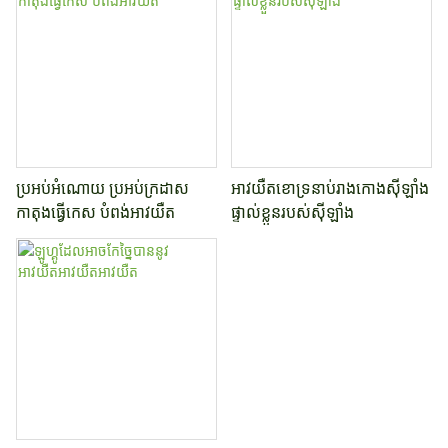
ប្រអប់អំណោយ ប្រអប់ក្រដាស
អាវយឺតខោទ្រនាប់រាងកោងស៊ីឡាំង
កាតុងធ្វើកេស បំពង់អាវយឺត
ផ្ទាល់ខ្លួនរបស់ស៊ីឡាំង