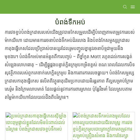
បំពង់ទឹកអប់
ការវេចខ្ចប់បំពង់ក្រដាសរបស់យើងត្រូវបានកែសម្រួលដើម្បីបំពេញតាមតម្រូវការរបស់
ម៉ាកយីហោ ដោយមានការរចនាបំពង់ទឹកអប់ដ៏រលោង និងបំពង់កែសម្ផស្សក្រដាស
កាតុងធ្វើកេសដែលប្រើប្រាស់បានយូរដែលរួមបញ្ចូលគ្នានូវរចនាប័ទ្មជាមួយនឹង
មុខងារ។ បំពង់ទឹកអប់មានអំនួតពីការបញ្ចប់ - ពីថ្នាំកូត Matt រហូតដល់ការសង្កត់
សំឡេងលោហធាតុ - ដើម្បីផ្គូផ្គងបន្ទាត់ក្លិនក្រអូបកម្រិតខ្ពស់ ខណៈពេលដែលការបិទ
សុវត្ថិភាពរបស់ពួកគេចាក់សោក្លិនក្រអូប និងការពារការលេចធ្លាយ។ បំពង់កែសម្ផស្ស
ក្រដាសកាតុងធ្វើកេស ផលិតពីវត្ថុធាតុដើមប្រកបដោយនិរន្តរភាព គឺល្អសម្រាប់ក្រែម
សេរ៉ូម និងក្រែមលាបមាត់ ដែលផ្តល់នូវការការពារស្រាល ប៉ុន្តែរឹងមាំ ដែលស្របតាម
តម្លៃម៉ាកយីហោដែលយល់ដឹងពីបរិស្ថាន។