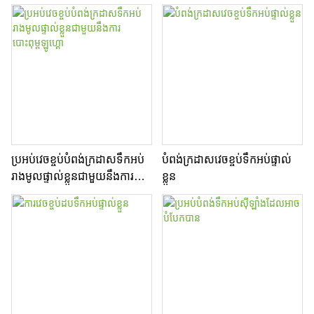
ការពារការវេចខ្ចប់ពងបែកបញ្ចូល
ប្រអប់ក្រដាសទឹកអប់រាងស៊ីឡាំង
សម្រាប់គ្រឿងសំអាង
ប្រអប់វេចខ្ចប់បំពង់ក្រដាសទឹកអប់
បំពង់ក្រដាសវេចខ្ចប់ទឹកអប់ផ្ទាល់
រាងមូលផ្ទាល់ខ្លួនជាមួយនឹងការ
ខ្លួន
បោះពុម្ពឡូហ្គោ