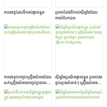
ការវេចខ្ចប់ដបទឹកអប់ផ្ទាល់ខ្លួន
ប្រអប់បំពង់ទឹកអប់ស៊ីឡាំងដែល
អាចបំបែកបាន
ការវេចខ្ចប់កញ្ចប់គ្រឿងសំអាងដែល
ស៊ីឡាំងប្រណិតផ្ទាល់ខ្លួន ប្រអប់វេច
លក់គ្រឿងសំអាងកញ្ចប់ក្រដាស
ខ្ចប់ប្រេងសំខាន់ៗ គ្រឿងសំអាង
ទឹកអប់
ថែរក្សាស្បែក ត្របកភ្នែក ក្រដាស
កាតុងធ្វើកេស បំពង់ក្រដាស