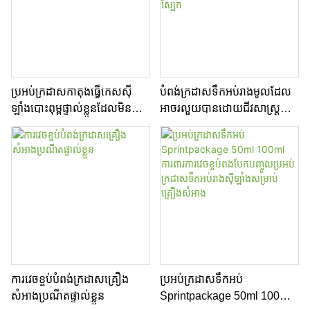
ប្រអប់ក្រដាសកាតុងធ្វើកេសស៊ី
បំពង់ក្រដាសទឹកអប់រាងមូលដែល
ឡាំងបោះពុម្ពផ្ទាល់ខ្លួនដែលមិនប៉ះ
អាចរលួយបានដោយជីវសាស្រ្ត
ពាល់ដល់បរិស្ថាន បំពង់ក្រដាសវេច
ការវេចខ្ចប់ក្លិនក្រអូបបោះត្រាក្តៅ
ខ្ចប់ទឹកអប់
តាមតម្រូវការសម្រាប់គ្រឿងសំអាង
និងការថែរក្សាស្បែក
ការវេចខ្ចប់បំពង់ក្រដាសគ្រឿង
ប្រអប់ក្រដាសទឹកអប់
សំអាងប្រណីតផ្ទាល់ខ្លួន
Sprintpackage 50ml 100ml