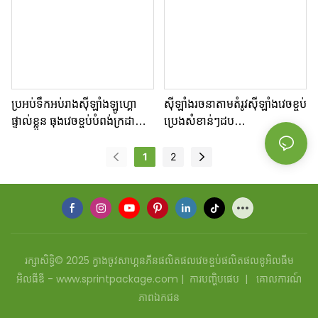
ប្រអប់ទឹកអប់រាងស៊ីឡាំងឡូហ្គោ
ស៊ីឡាំងរចនាតាមតំរូវស៊ីឡាំងវេចខ្ចប់
ផ្ទាល់ខ្លួន ធុងវេចខ្ចប់បំពង់ក្រដាស
ប្រេងសំខាន់ៗដប
មូល
របស់ដបដបដបដប
1
2
រក្សាសិទ្ធិ© 2025 ក្វាងចូវសាហ្គនភីនផលិតផលវេចខ្ចប់ផលិតផលខូអិលធីម
អិលធីឌី - www.sprintpackage.com |
ការបញ្ហិបផេប
|
គោលការណ៍
ភាពឯកជន