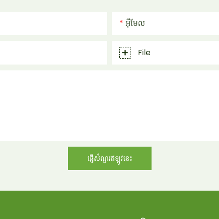
អ៊ីមែល
File
ផ្ញើសំណួរឥឡូវនេះ