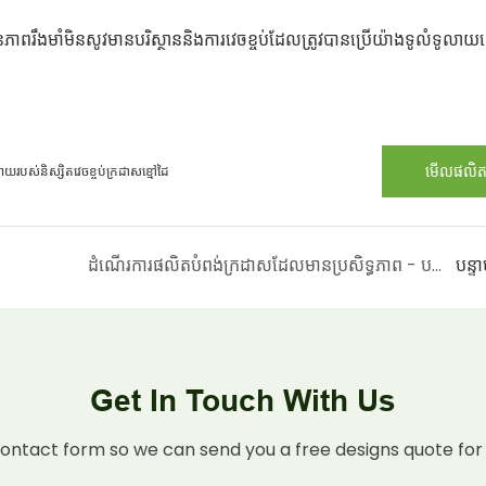
ពរឹងមាំមិនសូវមានបរិស្ថាននិងការវេចខ្ចប់ដែលត្រូវបានប្រើយ៉ាងទូលំទូលាយ
មើលផលិ
ោយរបស់និស្សិតវេចខ្ចប់ក្រដាសខ្មៅដៃ
ដំណើរការផលិតបំពង់ក្រដាសដែលមានប្រសិទ្ធភាព - បញ្ចប់ជំហានពេញលេញពីការរចនាដើម្បីវេចខ្ចប់
បន្ទ
Get In Touch With Us
contact form so we can send you a free designs quote for