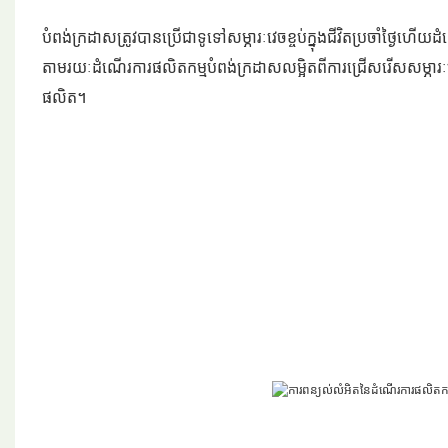
បំពង់ក្រដាសត្រូវបានប្រើជាទូទៅសម្ភារៈវេចខ្ចប់ក្នុងជីវិតប្រចាំថ្
តាមរយៈដំណើរការផលិតកម្មបំពង់ក្រដាសលម្អិតពីការជ្រើសរើសសម្ភារ
ផលិត។