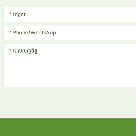
ឈ្ផោហ
Phone/whatsApp
ដេលបេញចិត្ដ