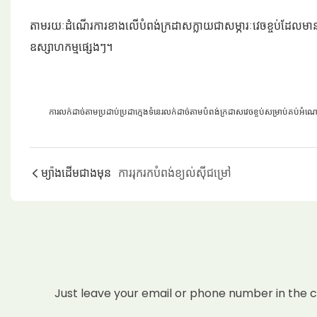
តាមរយៈដំណើរការខាងលើបំពង់ក្រដាសក្លាយជាសម្ភារៈវេចខ្ចប់ដែលមានភា
ឧស្សាហកម្មផ្សេងៗ។
ការលក់ដាច់តាមប្រដាប់ប្រដាក្មេងទំនេរលក់ដាច់តាមបំពង់ក្រដាសវេចខ្ចប់សម្រាប់គប់អំណ
ម្យ៉ាងដើមជាងមុន
ការរុករកបំពង់ខ្យល់ស៊ីជម្រៅ
Just leave your email or phone number in the 