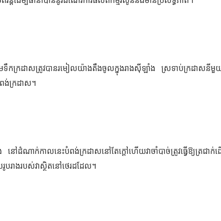
ិវន្តដើម្បីធានាបាននូវដំណើរការផលិតកម្មរលូននិងមានប្រសិទ្ធភាព។
ូមទឹកក្រដាសត្រូវបានរមៀលយ៉ាងតឹងចូលក្នុងរាងស៊ីឡាំង ស្រទាប់ក្រដាសនីម
បំពង់ក្រដាស។
ដំណាក់កាលនេះបំពង់ក្រដាសនៅតែក្តៅហើយវាចាំបាច់ត្រូវធ្វើឱ្យត្រជាក់ដើម្ប
ហើយរូបរាងរបស់វាស្ថិតនៅថេរដដែល។