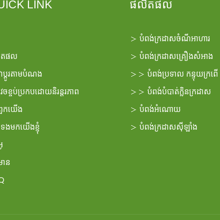
UICK LINK
ផលិតផល
＞
បំពង់ក្រដាសចំណីអាហារ
ិតផល
＞
បំពង់ក្រដាសគ្រឿងសំអាង
ាប្ដូរតាមបំណង
＞＞
បំពង់ប្រទាល
កន្ទុយក្រពើ
វេចខ្ចប់ប្រកបដោយនិរន្តរភាព
＞＞
បំពង់បំបាត់ក្លិនក្រដាស
ីពួកយើង
＞
បំពង់អំណោយ
់ទងមកយើងខ្ញុំ
＞
បំពង់ក្រដាសស៊ីឡាំង
អូ
៌មាន
Q