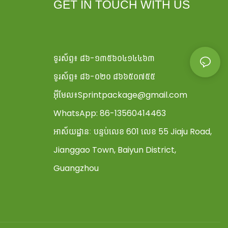
GET IN TOUCH WITH US
ទូរស័ព្ទ៖ ៨៦-១៣៥៦០៤១៤៤៦៣
ទូរស័ព្ទ៖ ៨៦-០២០ ៨៦៦៥០៧៥៥
អ៊ីមែល៖
Sprintpackage@gmail.com
WhatsApp: 86-13560414463
អាស័យដ្ឋានៈ
បន្ទប់លេខ 601 លេខ 55 Jiaju Road,
Jianggao Town, Baiyun District,
Guangzhou