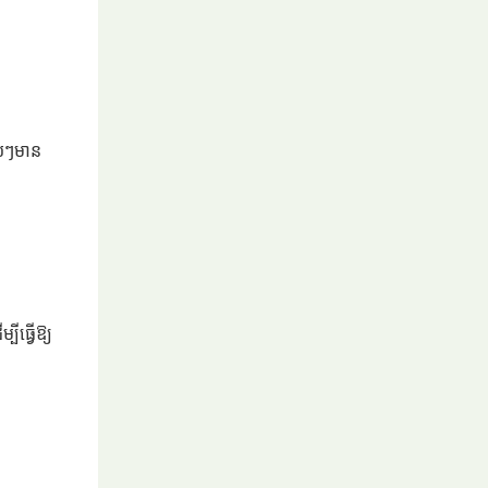
ួយៗមាន
ីធ្វើឱ្យ