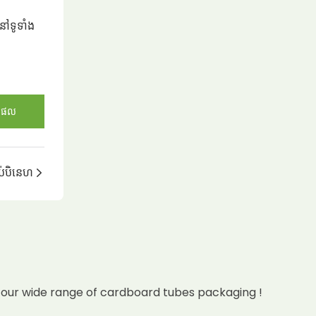
នៅទូទាំង
តផល
ាប់បិនេហ
 our wide range of cardboard tubes packaging !