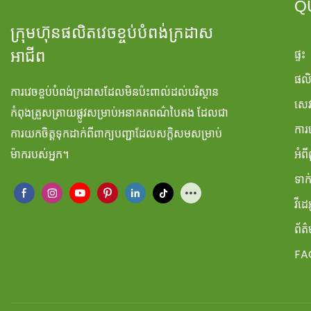
Q
ក្រុមហ៊ុនផលិតវេចខ្ចប់បំពង់ក្រដាស
ផ្ទះ
អាជីព
ផល
ការវេចខ្ចប់បំពង់ក្រដាសដែលមិនប៉ះពាល់ដល់បរិស្ថាន
សេវ
កំពុងត្រួសត្រាយផ្លូវសម្រាប់អនាគតពណ៌បៃតង ដែលជា
ការ
ការយកចិត្តទុកដាក់ពីពាក្យបញ្ជាដែលសក្តិសមសម្រាប់
ម៉ាករបស់អ្នក។
អំព
ទាក
វីដេ
ព័ត
FA