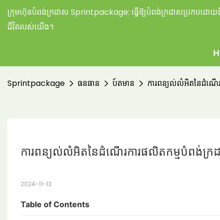
ក្រុមហ៊ុនបំពង់ក្រដាស Sprintpackage:
ធ្វើឱ្យបំពង់ក្រដាសប្រកបដោយនិរ
ជីវិតរបស់យើង។
H
Sprintpackage
ធនធាន
ប៍តមាន
ការពន្យល់លំអិតនៃដំណើរក
ការពន្យល់លំអិតនៃដំណើរការផលិតកម្មបំពង់ក្រដ
2024-11-13
Table of Contents