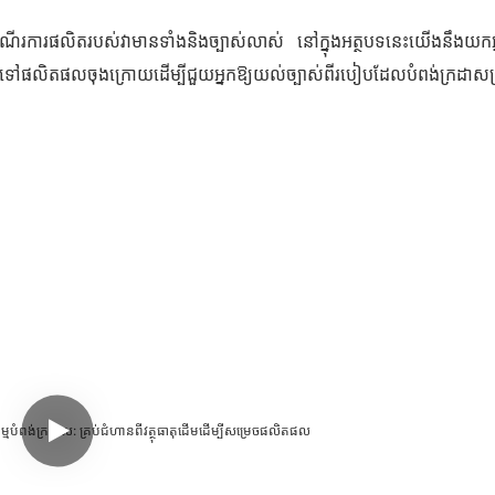
ងៃហើយដំណើរការផលិតរបស់វាមានទាំងនិងច្បាស់លាស់ នៅក្នុងអត្ថបទនេះយើងនឹងយកអ
ៈទៅផលិតផលចុងក្រោយដើម្បីជួយអ្នកឱ្យយល់ច្បាស់ពីរបៀបដែលបំពង់ក្រដាសត្