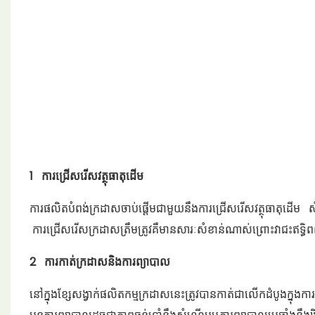
1 ការជ្រើសរើសវត្ថុធាតុដើម
ការផលិតបំពង់ក្រដាសចាប់ផ្តើមជាមួយនឹងការជ្រើសរើសវត្ថុធាតុដើម ស
ការជ្រើសរើសក្រដាសត្រឹមត្រូវគឺមានសារៈសំខាន់ណាស់ព្រោះវាជះឥទ្
2 ការកាត់ក្រដាសនិងការព្យាបាល
នៅក្នុងខ្សែសង្វាក់ផលិតកម្មក្រដាសនេះត្រូវបានកាត់ជាលើកដំបូងក្ន