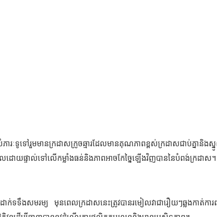
ំភារៈទូទៅរួមមានក្រដាសក្រូចឆ្មារដែលមានគុណភាពខ្ពស់ក្រដាសជាប់គ្នានិងស
ធិពលដោយផ្ទាល់ទៅលើកម្លាំងធន់និងភាពអាចកែច្នៃឡើងវិញបាននៃបំពង់ក្រដាស។
ុងការដាក់ទទឹងសមរម្យ មុនពេលក្រដាសនេះត្រូវបានរមៀលវាជារឿយៗឆ្លងកាត់ការ