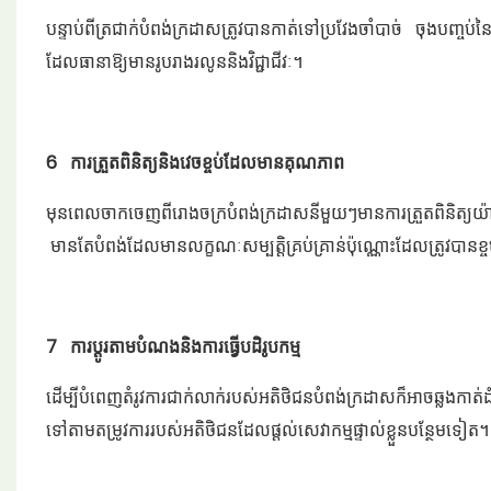
បន្ទាប់ពីត្រជាក់បំពង់ក្រដាសត្រូវបានកាត់ទៅប្រវែងចាំបាច់ ចុងបញ្
ដែលធានាឱ្យមានរូបរាងរលូននិងវិជ្ជាជីវៈ។
6 ការត្រួតពិនិត្យនិងវេចខ្ចប់ដែលមានគុណភាព
មុនពេលចាកចេញពីរោងចក្របំពង់ក្រដាសនីមួយៗមានការត្រួតពិនិត្យយ៉ាងតឹង
មានតែបំពង់ដែលមានលក្ខណៈសម្បត្តិគ្រប់គ្រាន់ប៉ុណ្ណោះដែលត្រូវបានខ្
7 ការប្ដូរតាមបំណងនិងការធ្វើបដិរូបកម្ម
ដើម្បីបំពេញតំរូវការជាក់លាក់របស់អតិថិជនបំពង់ក្រដាសក៏អាចឆ្លងកា
ទៅតាមតម្រូវការរបស់អតិថិជនដែលផ្តល់សេវាកម្មផ្ទាល់ខ្លួនបន្ថែមទៀត។