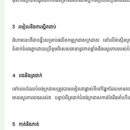
មុនការព្យាបាលដូចជាភាពធន់ទ្រាំនឹងសំណើមឬការព្យាបាលប្រឆាំងនឹងឋិត
3 រមៀលនិងការស្អិតជាប់
ជំហាននេះគឺជាគន្លឹះសម្រាប់ផលិតកម្មក្រដាសក្រដាស នៅលើម៉ាស៊ីនប
ទំនាក់ទំនងគ្នាដោយប្រើខ្ទមពិសេសធានានូវភាពខ្លាំងនិងស្ថេរភាពរបស់
4 រាងនិងត្រជាក់
នៅពេលដែលបំពង់ក្រដាសត្រូវបានរមៀលវាផ្លាស់ទីទៅផ្នែកដែលមានរាង នៅ
មានស្ថេរភាពរាងរបស់វា បន្ទាប់ពីត្រជាក់បំពង់ក្រដាសកាន់តែរឹងមាំ
5 កាត់និងកាត់