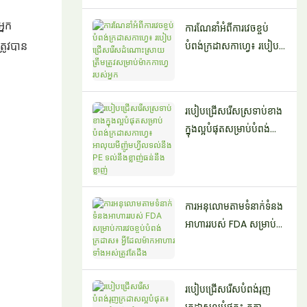
សម្ផស្ស
្នក
ការណែនាំអំពីការវេចខ្ចប់
រូវបាន
បំពង់ក្រដាសកាហ្វេ៖ របៀប
ជ្រើសរើសដំណោះស្រាយត្រឹម
ត្រូវសម្រាប់ម៉ាកកាហ្វេរបស់
អ្នក
របៀបជ្រើសរើសស្រទាប់ខាង
ក្នុងល្អបំផុតសម្រាប់បំពង់
ក្រដាសកាហ្វេ៖
អាលុយមីញ៉ូមហ្វីលទល់នឹង
PE ទល់នឹងខ្លាញ់ធន់នឹងខ្លាញ់
ការអនុលោមតាមទំនាក់ទំនង
អាហាររបស់ FDA សម្រាប់
ការវេចខ្ចប់បំពង់ក្រដាស៖ អ្វី
ដែលម៉ាកអាហារទាំងអស់
ត្រូវតែដឹង
របៀបជ្រើសរើសបំពង់រុញ
ក្រដាសល្អបំផុត៖ កត្តា