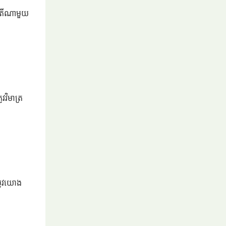
្រតីណាមួយ
វវិមាត្រ
្រូវយោង