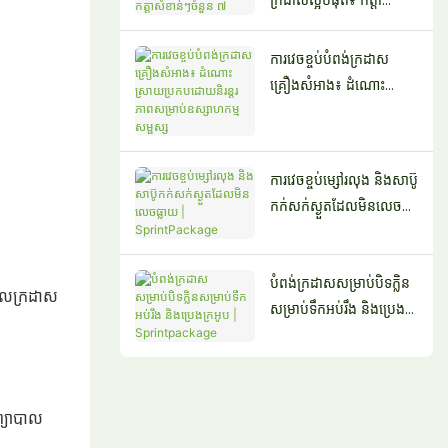
សំខាន់ៗចំនួន ៧
ការវេចខ្ចប់បំពង់ក្រដាស
គ្រឿងសំអាង៖ ដំណោះ
ស្រាយប្រកបដោយនិរន្តរភាព
សម្រាប់ឧស្សាហកម្មសម្ផស្ស
ការវេចខ្ចប់ម្សៅរលុង និងសាប៊ូ
កក់សក់ស្ងួតដែលមិនលេច
ធ្លាយ | SprintPackage
បំពង់ក្រដាសសម្រាប់បិទក្លិន
្នូលក្រដាស
សម្រាប់ទឹកអប់រឹង និងប្រេង
ក្រអូប | Sprintpackage
ព្យាបាល