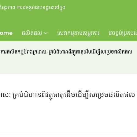
ន្តរភាព ការវេចខ្ចប់ជាបទដ្ឋាននៅក្នុង
ome
ផលិតផល
សេវាកម្មតាមតម្រូវការ
វេចខ្ចប់ប្រកប
ារផលិតកម្មបំពង់ក្រដាស: គ្រប់ជំហានពីវត្ថុធាតុដើមដើម្បីសម្រេចផលិតផល
ាស: គ្រប់ជំហានពីវត្ថុធាតុដើមដើម្បីសម្រេចផលិតផល