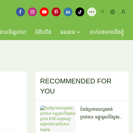
ដោយនិរន្តរភាព
អំពីយើង
ធនធាន
ទាក់ទងមកយើងខ្ញុំ
RECOMMENDED FOR
YOU
បំពង់ប្រទាលបបូរមាត់
ក្រដាស៖ មគ្គុទ្ទេសក៍ស្វែងរក
ប្រភព B2B ពេញលេញ
សម្រាប់ម៉ាកផលិតផល