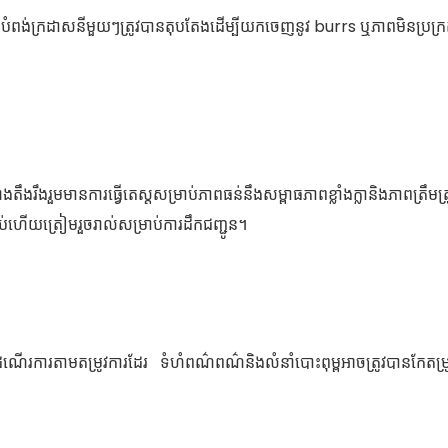
ចប់នៃបំពង់ក្រដាសនីមួយៗត្រូវបានតុបតែងដើម្បីយកចេញនូវ burrs ឬភាពមិនប្រក
រឹងរួមមានការធ្វើតេស្តសម្រាប់ភាពធន់នឹងសម្ពាធភាពខ្លាំងក្លានិងភាពត្រឹមត្រូ
ចប់ហើយត្រៀមរួចរាល់សម្រាប់ការដឹកជញ្ជូន។
ត់ដំណើរការតាមតម្រូវការដែរ ទំហំពណ៌ពណ៌និងលំនាំបោះពុម្ពអាចត្រូវបានកែតម