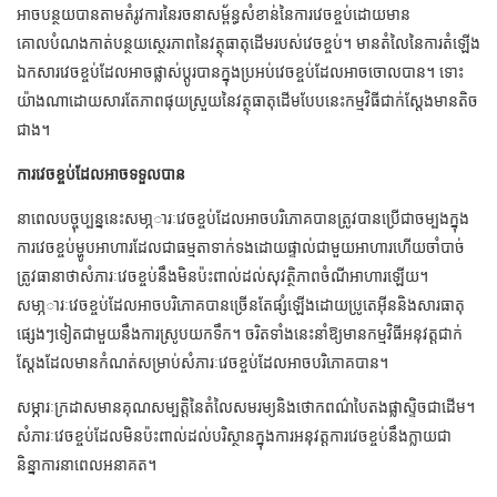
អាចបន្ថយបានតាមតំរូវការនៃរចនាសម្ព័ន្ធសំខាន់នៃការវេចខ្ចប់ដោយមាន
គោលបំណងកាត់បន្ថយស្ថេរភាពនៃវត្ថុធាតុដើមរបស់វេចខ្ចប់។ មានតំលៃនៃការតំឡើង
ឯកសារវេចខ្ចប់ដែលអាចផ្លាស់ប្តូរបានក្នុងប្រអប់វេចខ្ចប់ដែលអាចចោលបាន។ ទោះ
យ៉ាងណាដោយសារតែភាពផុយស្រួយនៃវត្ថុធាតុដើមបែបនេះកម្មវិធីជាក់ស្តែងមានតិច
ជាង។
ការវេចខ្ចប់ដែលអាចទទួលបាន
នាពេលបច្ចុប្បន្ននេះសមា្ភារៈវេចខ្ចប់ដែលអាចបរិភោគបានត្រូវបានប្រើជាចម្បងក្នុង
ការវេចខ្ចប់ម្ហូបអាហារដែលជាធម្មតាទាក់ទងដោយផ្ទាល់ជាមួយអាហារហើយចាំបាច់
ត្រូវធានាថាសំភារៈវេចខ្ចប់នឹងមិនប៉ះពាល់ដល់សុវត្ថិភាពចំណីអាហារឡើយ។
សមា្ភារៈវេចខ្ចប់ដែលអាចបរិភោគបានច្រើនតែផ្សំឡើងដោយប្រូតេអ៊ីននិងសារធាតុ
ផ្សេងៗទៀតជាមួយនឹងការស្រូបយកទឹក។ ចរិតទាំងនេះនាំឱ្យមានកម្មវិធីអនុវត្តជាក់
ស្តែងដែលមានកំណត់សម្រាប់សំភារៈវេចខ្ចប់ដែលអាចបរិភោគបាន។
សម្ភារៈក្រដាសមានគុណសម្បត្តិនៃតំលៃសមរម្យនិងថោកពណ៌បៃតងផ្លាស្ទិចជាដើម។
សំភារៈវេចខ្ចប់ដែលមិនប៉ះពាល់ដល់បរិស្ថានក្នុងការអនុវត្តការវេចខ្ចប់នឹងក្លាយជា
និន្នាការនាពេលអនាគត។