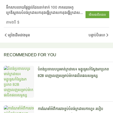
ទឹកសាបលាយផ្ទៃថ្នល់ដែលរាក់ទាក់ 100 ភាគរយអេកូ
ក្រេឌីស្កូថលបំពង់ក្រដាសកាតុងធ្វើក្រដាសកាតុងធ្វើក្រដាស
មើលផលិតផល
កាតុងធ្វើក្រដាសកាតុងប្រឡាក់ដោយដៃ
តាមងបី
$
ម្យ៉ាងដើមជាងមុន
បន្ទាប់បិនេហ
RECOMMENDED FOR YOU
បំពង់ប្រទាលបបូរមាត់ក្រដាស៖ មគ្គុទ្ទេសក៍ស្វែងរកប្រភព
B2B ពេញលេញសម្រាប់ម៉ាកផលិតផលសម្ផស្ស
ការណែនាំអំពីការវេចខ្ចប់បំពង់ក្រដាសកាហ្វេ៖ របៀប