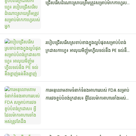
ជ្រើសរើសដំណោះស្រាយត្រឹមត្រូវសម្រាប់ម៉ាកកាហ្វេរបស់
អ្នក
របៀបជ្រើសរើសស្រទាប់ខាងក្នុងល្អបំផុតសម្រាប់បំពង់
ក្រដាសកាហ្វេ៖ អាលុយមីញ៉ូមហ្វីលទល់នឹង PE ទល់នឹង
ខ្លាញ់ធន់នឹងខ្លាញ់
ការអនុលោមតាមទំនាក់ទំនងអាហាររបស់ FDA សម្រាប់
ការវេចខ្ចប់បំពង់ក្រដាស៖ អ្វីដែលម៉ាកអាហារទាំងអស់
ត្រូវតែដឹង