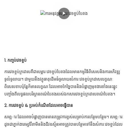
1. កញ្ចប់វេចខ្ចប់
ការវេចខ្ចប់ក្រដាសគឺជាសម្ភារៈវេចខ្ចប់បៃតងដែលមានកម្មវិធីពិសេសនិងការអភិវឌ្ឍ
ទូលំទូលាយ។ ជាមួយនឹងវត្ថុធាតុដើមធំទូលាយសំភារៈវេចខ្ចប់ក្រដាសលក្ខណៈ
ពិសេសទាបប៉ុន្តែក៏មានលក្ខណៈដែលអាចកែច្នៃបាននិងបំផ្លាញមុខងារទាំងនេះឆ្លុះ
បញ្ចាំងពីលទ្ធផលបរិស្ថានពណ៌បៃតងរបស់ឯកសារវេចខ្ចប់ក្រដាសពណ៌បៃតង។
2. ការវេចខ្ចប់ & ប្រអប់កំណើតដែលអាចធ្វើបាន
សមា្ភារៈដែលអាចបំផ្លាញបានមានតម្រូវការខ្ពស់សម្រាប់ការបន្ថែមបន្ថែម។ សមា្ភារៈ
ដូចជាភ្នាក់ងារម្សៅវីតាមីននិងជីវឧស្ម័នអាចត្រូវបានបន្ថែមទៅនឹងសំភារៈវេចខ្ចប់ដែល