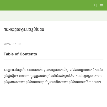
ការអនុវត្តសម្ភារៈវេចខ្ចប់បៃតង
2024-07-30
Table of Contents
សមា្ភារៈវេចខ្ចប់បៃតងអាចកាត់បន្ថយការខូចខាតបរិស្ថានដែលបណ្តាលមកពីការវេច
ខ្ចប់ផ្លាស្ទិច។ នាពេលបច្ចុប្បន្នការវេចខ្ចប់ពណ៌បៃតងទូទៅគឺជាការវេចខ្ចប់ក្រដាសវេច
ខ្ចប់ក្រដាសការវេចខ្ចប់ដែលអាចផ្លាស់ប្តូរបាននិងការវេចខ្ចប់ដែលអាចបរិភោគបាន។