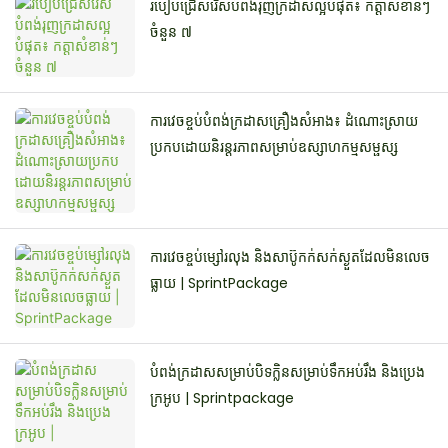
របៀបជ្រើសរើសបំពង់រុញក្រដាសល្អបំផុត៖ កត្តាសំខាន់ៗ
ចំនួន ៧
ការវេចខ្ចប់បំពង់ក្រដាសគ្រឿងសំអាង៖ ដំណោះស្រាយ
ប្រកបដោយនិរន្តរភាពសម្រាប់ឧស្សាហកម្មសម្ផស្ស
ការវេចខ្ចប់ម្សៅរលុង និងសាប៊ូកក់សក់ស្ងួតដែលមិនលេច
ធ្លាយ | SprintPackage
បំពង់ក្រដាសសម្រាប់បិទក្លិនសម្រាប់ទឹកអប់រឹង និងប្រេង
ក្រអូប | Sprintpackage