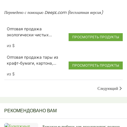
Переведено с помощью
DeepL.com
(бесплатная версия)
Оптовая продажа
экологически чистых
ПРОСМОТРЕТЬ ПРОДУКТЫ
бумажных тубусов для
из
$
губной помады
Оптовая продажа тары из
крафт-бумаги, картона,
ПРОСМОТРЕТЬ ПРОДУКТЫ
крафт-бумаги, трубочек для
из
$
свечей и косметики с
логотипом, тюбиков для
бальзама для губ.
Следующий
РЕКОМЕНДОВАНО ВАМ
Бумажные тюбики для дезодорантов: полное