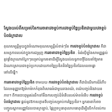
ស្វែងយល់ពីសម្រស់នៃការរចនាវេចខ្ចប់ការវេចខ្ចប់ច្នៃប្រឌិតជាមួយវេចខ្ចប់
បំពង់ក្រដាស
គុណសម្បត្តិមួយក្នុងចំណោមគុណសម្បត្តិសំខាន់ៗនៃ
ការវេចខ្ចប់បំពង់ក្រដាស
គឺជា
សមត្ថភាពរបស់វាក្នុងការជម្រុញ
ការរចនាវេចខ្ចប់ច្នៃប្រឌិត
. ទំរង់ស៊ីឡាំងសាមញ្ញផ្តល់
នូវផ្ទាំងក្រណាត់ប្លែកៗសម្រាប់អ្នករចនាដើម្បីស្វែងយល់លទ្ធភាពថ្មីដែលនាំឱ្យមាន
ដំណោះស្រាយវេចខ្ចប់ប្រកបដោយភាពច្នៃប្រឌិតនិងច្នៃប្រឌិតដែលលេចធ្លោ
នៅលើធ្នើ។
ការរចនាវេចខ្ចប់ច្នៃប្រឌិត
ចាមយយ
ការវេចខ្ចប់បំពង់ក្រដាស
គឺជាដំណើរការដ៏រំភើប
ដែលអនុញ្ញាតឱ្យម៉ាកម៉ាកកំពុងពិសោធន៍ជាមួយរាងពណ៌, ពណ៌បញ្ចប់និងវាយន
ភាព។ ពីការបោះពុម្ពរស់រវើកទៅនឹងការបញ្ចប់ដ៏ទំនើបរបស់ម៉ាតទំនើប
ការវេចខ្ចប់
បំពង់ក្រដាស
ផ្តល់នូវឱកាសគ្មានទីបញ្ចប់សម្រាប់ការច្នៃប្រឌិត។ អ្នករចនាក៏អាច
បញ្ចូលស្លាកសញ្ញាដែលបានក្រឡាប់, ផ្លែក្រូចឬធាតុលោហធាតុដើម្បីលើកកំពស់ការ