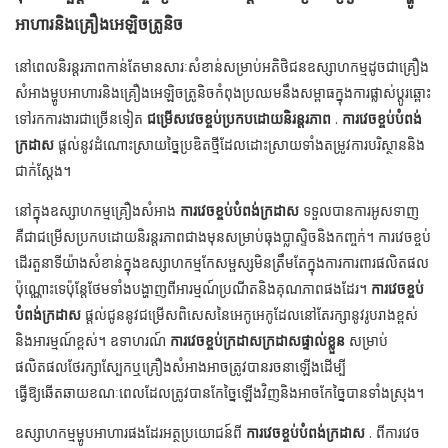
អាហារនិងគ្រឿងអេឡិចត្រូនិច
នៅពេលនិរន្តរភាពកាន់តែមានសារៈសំខាន់សម្រាប់អតិថិជនឧស្សាហកម្មដូចជាគ្រឿង
សំអាងម្ហូបអាហារនិងគ្រឿងអេឡិចត្រូនិចកំពុងប្រឈមនឹងសម្ពាធក្នុងការផ្លាស់ប្តូរឆ្ពោះ
ទៅរកការងារជាច្រើនទៀត
ជម្រើសវេចខ្ចប់ប្រកបដោយនិរន្តរភាព
.
ការវេចខ្ចប់បំពង់
ក្រដាស
ផ្តល់នូវដំណោះស្រាយច្នៃប្រឌិតថ្មីដែលដោះស្រាយទាំងតម្រូវការបរិស្ថាននិង
ជាក់ស្តែង។
នៅក្នុងឧស្សាហកម្មគ្រឿងសំអាង
ការវេចខ្ចប់បំពង់ក្រដាស
ទទួលបានការអូសទាញ
គឺជាជម្រើសប្រកបដោយនិរន្តរភាពជាងមុនសម្រាប់ធុងប្លាស្ទិចនិងកញ្ចក់។ ការវេចខ្ចប់
ដើរតួនាទីយ៉ាងសំខាន់ក្នុងឧស្សាហកម្មកែសម្ផស្សមិនត្រឹមតែក្នុងការការពារផលិតផល
ប៉ុណ្ណោះទេប៉ុន្តែថែមទាំងបង្ហាញពីអារម្មណ៍ប្រណីតនិងគុណភាពផងដែរ។
ការវេចខ្ចប់
បំពង់ក្រដាស
ផ្តល់ជូននូវជម្រើសពិសេសនៃអេកូអេកូដែលនៅតែរក្សានូវរូបរាងខ្ពស់
និងអារម្មណ៍ខ្ពស់។ ឧទាហរណ៍
ការវេចខ្ចប់ក្រដាសក្រដាសផ្ទាល់ខ្លួន
សម្រាប់
ផលិតផលថែរក្សាស្បែកឬគ្រឿងសំអាងអាចត្រូវបានរចនាឡើងដើម្បី
ធ្វើឱ្យឆើតឆាយខណៈពេលដែលត្រូវបានកែច្នៃឡើងវិញនិងអាចកែច្នៃបានទាំងស្រុង។
ឧស្សាហកម្មម្ហូបអាហារផងដែរអត្ថប្រយោជន៍ពី
ការវេចខ្ចប់បំពង់ក្រដាស
. ពីការវេច