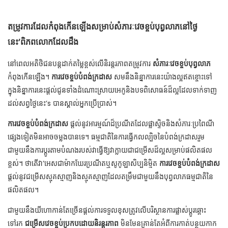
តម្រូវការដែលកំពុងកើនឡើងសម្រាប់សំភារៈវេចខ្ចប់បុព្វលាភនៅថ្ងៃ
នេះ’ពិភពលោកដែលដឹង
នៅពេលអតិថិជនបន្តដាក់តម្លៃខ្ពស់លើនិរន្តរភាពតម្រូវការ
សំភារៈវេចខ្ចប់បុព្វលាភ
កំពុងកើនឡើង។
ការវេចខ្ចប់បំពង់ក្រដាស
សមនឹងនិន្នាការនេះយ៉ាងល្អឥតខ្ចោះទៅ
ក្នុងនិន្នាការនេះផ្តល់ជូនទាំងដំណោះស្រាយអេកូនិងបទពិសោធន៍ដ៏ល្អដែលទាក់ទាញ
ដល់សព្វថ្ងៃនេះ’s បានស្គាល់អ្នកប្រើប្រាស់។
ការវេចខ្ចប់បំពង់ក្រដាស
ផ្តល់នូវអារម្មណ៍ដ៏ប្រណីតដែលផ្លាស្ទិចនិងសំភារៈប្រពៃណី
ផ្សេងទៀតមិនអាចចម្លងបានទេ។ ធម្មជាតិនៃការធ្វើកលល្បិចនៃបំពង់ក្រដាសរួម
ជាមួយនឹងការប្តូរតាមបំណងរបស់វាធ្វើឱ្យវាក្លាយជាជម្រើសដ៏ល្អសម្រាប់ផលិតផល
ខ្ពស់។ ថាតើវា’អេសជាម៉ាកឃែរប្រណីតឬសូកូឡាសិប្បនិម្មិត
ការវេចខ្ចប់បំពង់ក្រដាស
ផ្តល់នូវជម្រើសស្មុគស្មាញនិងស្មុគស្មាញដែលតម្រឹមជាមួយនឹងបុព្វលាភធម្មជាតិនៃ
ផលិតផល។
ជាមួយនឹងយីហោកាន់តែច្រើនផ្តល់ការទទួលខុសត្រូវលើបរិស្ថានការផ្លាស់ប្តូរឆ្ពោះ
ទៅរក
ជម្រើសវេចខ្ចប់ប្រកបដោយនិរន្តរភាព
មិនមែនគ្រាន់តែអំពីការកាត់បន្ថយកាក