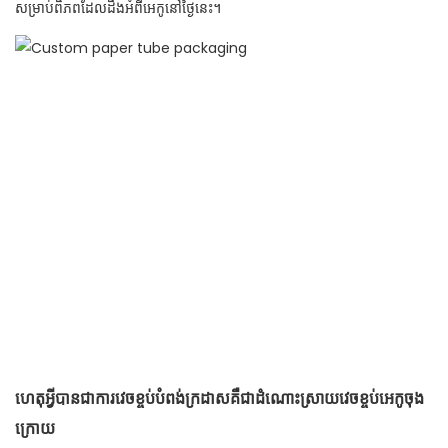
សម្រាប់ពិភពដែលដឹងអំពីអេកូនៅថ្ងៃនេះ។
ហេតុអ្វីបានជាការវេចខ្ចប់បំពង់ក្រដាសគឺជាដំណោះស្រាយវេចខ្ចប់អេកូចុង
ក្រោយ