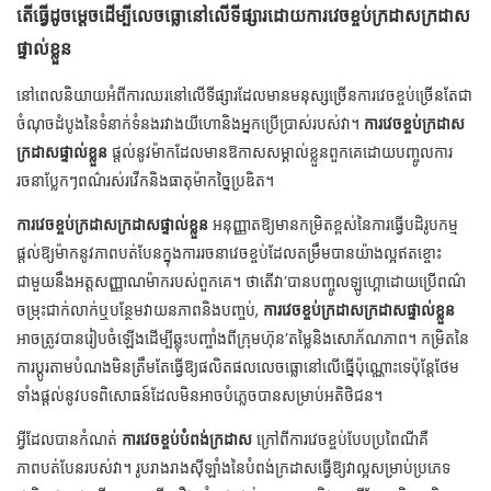
តើធ្វើដូចម្តេចដើម្បីលេចធ្លោនៅលើទីផ្សារដោយការវេចខ្ចប់ក្រដាសក្រដាស
ផ្ទាល់ខ្លួន
នៅពេលនិយាយអំពីការឈរនៅលើទីផ្សារដែលមានមនុស្សច្រើនការវេចខ្ចប់ច្រើនតែជា
ចំណុចដំបូងនៃទំនាក់ទំនងរវាងយីហោនិងអ្នកប្រើប្រាស់របស់វា។
ការវេចខ្ចប់ក្រដាស
ក្រដាសផ្ទាល់ខ្លួន
ផ្តល់នូវម៉ាកដែលមានឱកាសសម្គាល់ខ្លួនពួកគេដោយបញ្ចូលការ
រចនាប្លែកៗពណ៌រស់រវើកនិងធាតុម៉ាកច្នៃប្រឌិត។
ការវេចខ្ចប់ក្រដាសក្រដាសផ្ទាល់ខ្លួន
អនុញ្ញាតឱ្យមានកម្រិតខ្ពស់នៃការធ្វើបដិរូបកម្ម
ផ្តល់ឱ្យម៉ាកនូវភាពបត់បែនក្នុងការរចនាវេចខ្ចប់ដែលតម្រឹមបានយ៉ាងល្អឥតខ្ចោះ
ជាមួយនឹងអត្តសញ្ញាណម៉ាករបស់ពួកគេ។ ថាតើវា’បានបញ្ចូលឡូហ្គោដោយប្រើពណ៌
ចម្រុះជាក់លាក់ឬបន្ថែមវាយនភាពនិងបញ្ចប់,
ការវេចខ្ចប់ក្រដាសក្រដាសផ្ទាល់ខ្លួន
អាចត្រូវបានរៀបចំឡើងដើម្បីឆ្លុះបញ្ចាំងពីក្រុមហ៊ុន’តម្លៃនិងសោភ័ណភាព។ កម្រិតនៃ
ការប្តូរតាមបំណងមិនត្រឹមតែធ្វើឱ្យផលិតផលលេចធ្លោនៅលើធ្នើប៉ុណ្ណោះទេប៉ុន្តែថែម
ទាំងផ្តល់នូវបទពិសោធន៍ដែលមិនអាចបំភ្លេចបានសម្រាប់អតិថិជន។
អ្វីដែលបានកំណត់
ការវេចខ្ចប់បំពង់ក្រដាស
ក្រៅពីការវេចខ្ចប់បែបប្រពៃណីគឺ
ភាពបត់បែនរបស់វា។ រូបរាងរាងស៊ីឡាំងនៃបំពង់ក្រដាសធ្វើឱ្យវាល្អសម្រាប់ប្រភេទ