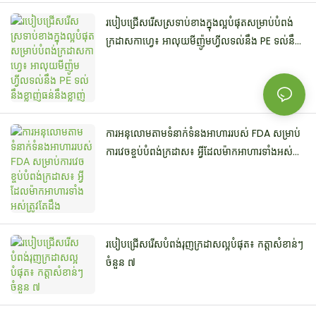
របៀបជ្រើសរើសស្រទាប់ខាងក្នុងល្អបំផុតសម្រាប់បំពង់
ក្រដាសកាហ្វេ៖ អាលុយមីញ៉ូមហ្វីលទល់នឹង PE ទល់នឹង
ខ្លាញ់ធន់នឹងខ្លាញ់
ការអនុលោមតាមទំនាក់ទំនងអាហាររបស់ FDA សម្រាប់
ការវេចខ្ចប់បំពង់ក្រដាស៖ អ្វីដែលម៉ាកអាហារទាំងអស់
ត្រូវតែដឹង
របៀបជ្រើសរើសបំពង់រុញក្រដាសល្អបំផុត៖ កត្តាសំខាន់ៗ
ចំនួន ៧