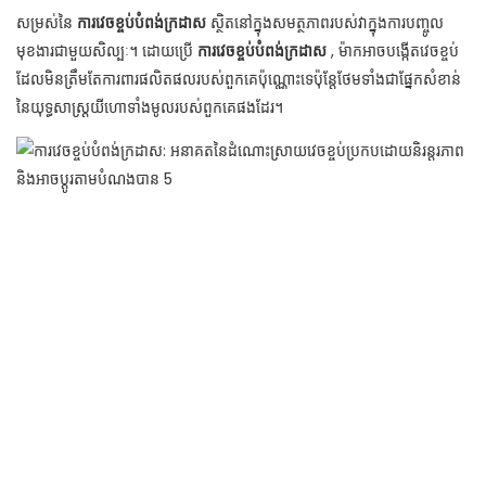
សម្រស់នៃ
ការវេចខ្ចប់បំពង់ក្រដាស
ស្ថិតនៅក្នុងសមត្ថភាពរបស់វាក្នុងការបញ្ចូល
មុខងារជាមួយសិល្បៈ។ ដោយប្រើ
ការវេចខ្ចប់បំពង់ក្រដាស
, ម៉ាកអាចបង្កើតវេចខ្ចប់
ដែលមិនត្រឹមតែការពារផលិតផលរបស់ពួកគេប៉ុណ្ណោះទេប៉ុន្តែថែមទាំងជាផ្នែកសំខាន់
នៃយុទ្ធសាស្ត្រយីហោទាំងមូលរបស់ពួកគេផងដែរ។