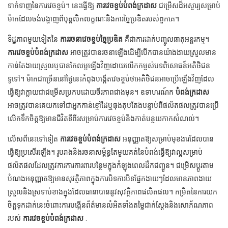
ទាក់ទាញនៃការវេចខ្ចប់។ នេះធ្វើឱ្យ
ការវេចខ្ចប់បំពង់ក្រដាស
ជម្រើសដ៏អស្ចារ្យសម្រាប់
ម៉ាកដែលចង់បង្ហាញពីបុគ្គលិកលក្ខណៈនិងការច្នៃប្រឌិតរបស់ពួកគេ។
ទិដ្ឋភាពមួយទៀតនៃ
ការរចនាវេចខ្ចប់ច្នៃប្រឌិត
គឺជាការដាក់បញ្ចូលធាតុអន្តរកម្ម។
ការវេចខ្ចប់បំពង់ក្រដាស
អាចត្រូវបានរចនាឡើងដើម្បីបើកបានយ៉ាងងាយស្រួលមាន
កាន់តែងាយស្រួលឬបានកែលម្អឡើងវិញដោយលើកកម្ពស់បទពិសោធន៍អតិថិជន
ទូទៅ។ ម៉ាកជាច្រើននៅថ្ងៃនេះកំពុងបង្កើតវេចខ្ចប់ថាអតិថិជនអាចប្រើឡើងវិញដែល
ធ្វើឱ្យវាក្លាយជាជម្រើសប្រកបដោយចីរភាពជាងមុន។ ឧទាហរណ៍ក
បំពង់ក្រដាស
អាចត្រូវបានគេយកទៅជាអ្នកកាន់ខ្មៅដៃឬធុងតុបតែងបន្ទាប់ពីផលិតផលត្រូវបានប្រើ
លើកទឹកចិត្តឱ្យមានជីវិតទីពីរសម្រាប់ការវេចខ្ចប់និងកាត់បន្ថយកាកសំណល់។
លើសពីនេះទៅទៀត
ការវេចខ្ចប់បំពង់ក្រដាស
អនុញ្ញាតឱ្យសម្រាប់មុខងារដែលបាន
ធ្វើឱ្យប្រសើរឡើង។ រូបរាងនិងរចនាសម្ព័ន្ធតែមួយគត់នៃបំពង់ធ្វើឱ្យវាល្អសម្រាប់
ផលិតផលដែលត្រូវការការការពារបន្ថែមក្នុងកំឡុងពេលដឹកជញ្ជូន។ ជម្រើសប្តូរតាម
បំណងអនុញ្ញាតឱ្យមានសុវត្ថិភាពក្នុងការបិទការបិទផ្នែកងាយៗដែលមានភាពងាយ
ស្រួលនិងស្រទាប់ខាងក្នុងដែលធានាបាននូវសុវត្ថិភាពផលិតផល។ កម្រិតនៃការយក
ចិត្តទុកដាក់នេះចំពោះការបង្កើនព័ត៌មានលំអិតទាំងតម្លៃជាក់ស្តែងនិងសោភ័ណភាព
របស់
ការវេចខ្ចប់បំពង់ក្រដាស
.