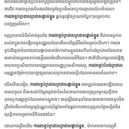
ផលិតផលជាច្រើនប្រភេទពីគ្រឿងសំអាងដល់ម្ហូបអាហារនិងសូម្បីតែអេឡិចត្រូនិច។
ថាតើវា’ការវេចខ្ចប់ផលិតផលថែរក្សាស្បែកពិសេសឬការព្យាបាលបែបចំលលក
ការវេចខ្ចប់ក្រដាសក្រដាសផ្ទាល់ខ្លួន
ផ្តល់នូវផ្ទាំងក្រណាត់ប្លែកៗសម្រាប់ការ
បញ្ចេញមតិម៉ាក។
អត្ថប្រយោជន៍ដ៏សំខាន់មួយនៃ
ការវេចខ្ចប់ក្រដាសក្រដាសផ្ទាល់ខ្លួន
គឺជាសមត្ថភាព
របស់វាក្នុងការបង្កើតអត្តសញ្ញាណដែលមើលឃើញដ៏រឹងមាំសម្រាប់យីហោ។ ការវេច
ខ្ចប់ដើរតួជាតំណាងដោយផ្ទាល់របស់ម៉ាកដោយខ្លួនឯងហើយបំពង់ក្រដាសដែលបាន
រចនាយ៉ាងល្អអាចទាក់ទងខ្លឹមសារនៃយីហោដល់អតិថិជន។ ថាតើយីហោមួយចង់ធ្វើឱ្យ
មានភាពប្រណីតភាពសាមញ្ញភាពសាមញ្ញឬមនសិការអេកូ,
ការវេចខ្ចប់បំពង់ក្រដាស
អនុញ្ញាតឱ្យម៉ាកបានបង្ហាញសាររបស់ពួកគេតាមរបៀបដែលមានសោភ័ណភាព។
លើសពីនេះទៀត,
ការវេចខ្ចប់ក្រដាសក្រដាសផ្ទាល់ខ្លួន
អាចត្រូវបានរចនាឡើងដោយ
មានលក្ខណៈពិសេសជាក់ស្តែងដូចជាគំរបគំរបមានភាពងាយស្រួលមួកសុវត្ថិភាព
កុមារឬការផ្សាភ្ជាប់ដែលមានភស្តុតាង។ ធាតុផ្សំនៃធាតុទាំងនេះធានាថាការវេចខ្ចប់មិន
ត្រឹមតែមើលទៅអស្ចារ្យប៉ុណ្ណោះទេប៉ុន្តែថែមទាំងផ្តល់ភាពងាយស្រួលបន្ថែមទៀតនិង
សុវត្ថិភាពសម្រាប់អតិថិជនផងដែរ។
ដោយការជ្រើសរើស
ការវេចខ្ចប់ក្រដាសក្រដាសផ្ទាល់ខ្លួន
, ម៉ាកអាចចាកចេញពី