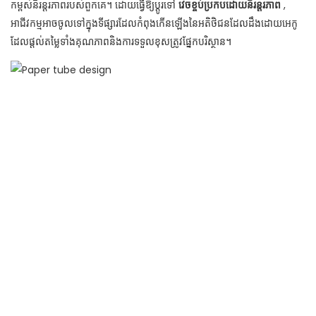
កម្ពស់និរន្តរភាពរបស់ពួកគេ។ ដោយធ្វើឱ្យប្តូរទៅ
វេចខ្ចប់ប្រកបដោយនិរន្តរភាព
,
អាជីវកម្មអាចចូលទៅក្នុងទីផ្សារដែលកំពុងកើនឡើងនៃអតិថិជនដែលដឹងដោយអេកូ
ដែលផ្តល់តម្លៃទាំងគុណភាពនិងការទទួលខុសត្រូវផ្នែកបរិស្ថាន។