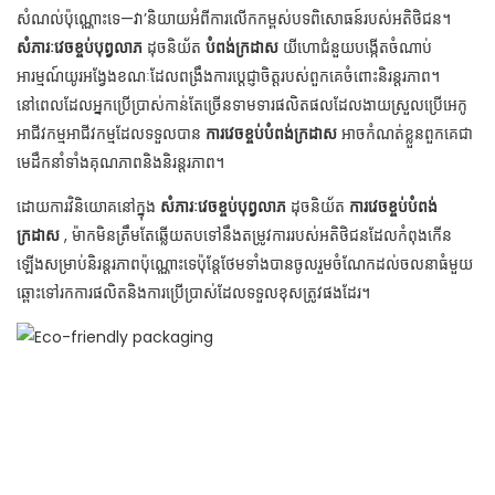
សំណល់ប៉ុណ្ណោះទេ—វា’និយាយអំពីការលើកកម្ពស់បទពិសោធន៍របស់អតិថិជន។
សំភារៈវេចខ្ចប់បុព្វលាភ
ដុចនិយ័ត
បំពង់ក្រដាស
យីហោជំនួយបង្កើតចំណាប់
អារម្មណ៍យូរអង្វែងខណៈដែលពង្រឹងការប្តេជ្ញាចិត្តរបស់ពួកគេចំពោះនិរន្តរភាព។
នៅពេលដែលអ្នកប្រើប្រាស់កាន់តែច្រើនទាមទារផលិតផលដែលងាយស្រួលប្រើអេកូ
អាជីវកម្មអាជីវកម្មដែលទទួលបាន
ការវេចខ្ចប់បំពង់ក្រដាស
អាចកំណត់ខ្លួនពួកគេជា
មេដឹកនាំទាំងគុណភាពនិងនិរន្តរភាព។
ដោយការវិនិយោគនៅក្នុង
សំភារៈវេចខ្ចប់បុព្វលាភ
ដុចនិយ័ត
ការវេចខ្ចប់បំពង់
ក្រដាស
, ម៉ាកមិនត្រឹមតែឆ្លើយតបទៅនឹងតម្រូវការរបស់អតិថិជនដែលកំពុងកើន
ឡើងសម្រាប់និរន្តរភាពប៉ុណ្ណោះទេប៉ុន្តែថែមទាំងបានចូលរួមចំណែកដល់ចលនាធំមួយ
ឆ្ពោះទៅរកការផលិតនិងការប្រើប្រាស់ដែលទទួលខុសត្រូវផងដែរ។