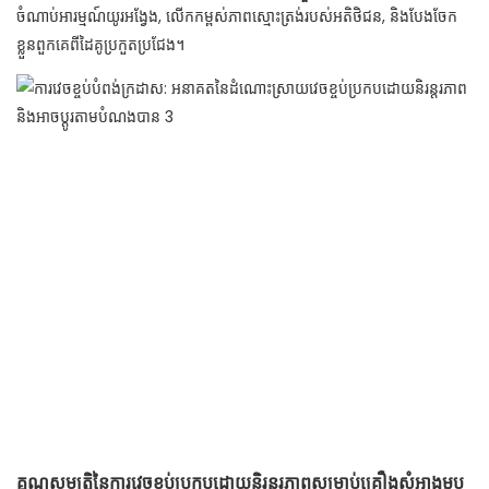
ចំណាប់អារម្មណ៍យូរអង្វែង, លើកកម្ពស់ភាពស្មោះត្រង់របស់អតិថិជន, និងបែងចែក
ខ្លួនពួកគេពីដៃគូប្រកួតប្រជែង។
គុណសម្បត្តិនៃការវេចខ្ចប់ប្រកបដោយនិរន្តរភាពសម្រាប់គ្រឿងសំអាងម្ហូប