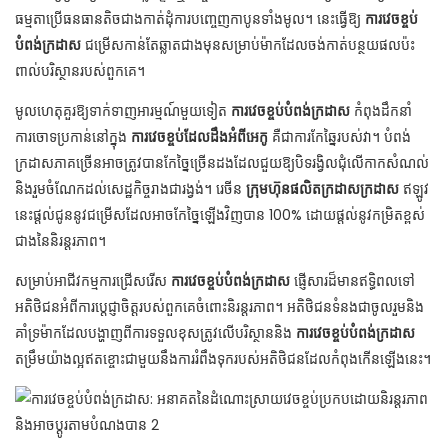
ធម្មតាប្រើធនធានតិចជាងកាត់ដុំការបញ្ចេញកាបូនទាំងមូល។ នេះធ្វើឱ្យ
ការវេចខ្ចប់
បំពង់ក្រដាស
ជម្រើសកាន់តែឆ្លាតជាងមុនសម្រាប់ម៉ាកដែលចង់កាត់បន្ថយផលប៉ះ
ពាល់បរិស្ថានរបស់ពួកគេ។
មូលហេតុគួរឱ្យទាក់ទាញអារម្មណ៍មួយទៀត
ការវេចខ្ចប់បំពង់ក្រដាស
កំពុងដឹកនាំ
ការចោទប្រកាន់នៅក្នុង
ការវេចខ្ចប់ដែលដឹងអំពីអេកូ
គឺជាការកែឆ្នៃរបស់វា។ បំពង់
ក្រដាសភាគច្រើនអាចត្រូវបានកែច្នៃច្រើនដងដែលជួយឱ្យបិទរង្វិលជុំលើកាកសំណល់
និងរួមចំណែកដល់សេដ្ឋកិច្ចរាងជារង្វង់។ រេចីន
ក្រុមហ៊ុនផលិតក្រដាសក្រដាស
ឥឡូវ
នេះផ្តល់ជូននូវជម្រើសដែលអាចកែច្នៃឡើងវិញបាន 100% ដោយផ្តល់នូវកម្រិតខ្ពស់
ជាងនៃនិរន្តរភាព។
សម្រាប់អាជីវកម្មការជ្រើសរើស
ការវេចខ្ចប់បំពង់ក្រដាស
ផ្ញើសារដ៏មានឥទ្ធិពលទៅ
អតិថិជនអំពីការប្តេជ្ញាចិត្តរបស់ពួកគេចំពោះនិរន្តរភាព។ អតិថិជនទំនងជាចូលរួមនិង
គាំទ្រម៉ាកដែលបង្ហាញពីការទទួលខុសត្រូវលើបរិស្ថាននិង
ការវេចខ្ចប់បំពង់ក្រដាស
តម្រឹមយ៉ាងល្អឥតខ្ចោះជាមួយនឹងការរំពឹងទុករបស់អតិថិជនដែលកំពុងកើនឡើងនេះ។