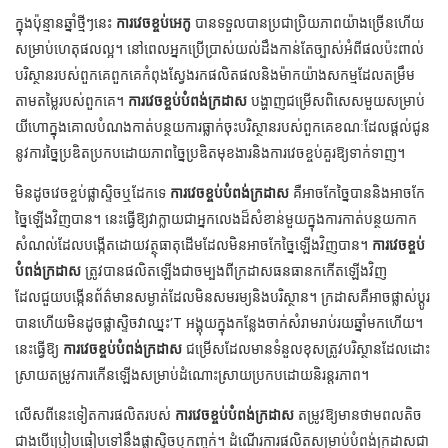
ក្នុងប៉ុន្មានឆ្នាំថ្មីៗនេះ
ការវេចខ្ចប់អេកូ
បានទទួលបានប្រជាប្រិយភាពយ៉ាងច្រើនហើយ
សម្រាប់ហេតុផលល្អ។ នៅពេលអ្នកប្រើប្រាស់យល់ដឹងកាន់តែច្បាស់អំពីផលប៉ះពាល់
បរិស្ថានរបស់ពួកគេពួកគេកំពុងស្វែងរកផលិតផលនិងម៉ាកយ៉ាងសកម្មដែលតម្រឹម
តាមតម្លៃរបស់ពួកគេ។
ការវេចខ្ចប់បំពង់ក្រដាស
បង្ហាញជម្រើសពិសេសមួយសម្រាប់
យីហោក្នុងគោលបំណងកាត់បន្ថយការធ្លាក់ចុះបរិស្ថានរបស់ពួកគេខណៈដែលផ្តល់ជូន
នូវការច្នៃប្រឌិតប្រកបដោយភាពច្នៃប្រឌិតមុខងារនិងការវេចខ្ចប់គួរឱ្យទាក់ទាញ។
មិនដូចវេចខ្ចប់ផ្លាស្ទិចឬដែកទេ
ការវេចខ្ចប់បំពង់ក្រដាស
គឺអាចកែច្នៃបាននិងអាចកែ
ច្នៃឡើងវិញបាន។ នេះធ្វើឱ្យវាក្លាយជាអ្នកលេងដ៏សំខាន់មួយក្នុងការកាត់បន្ថយកាក
សំណល់ដែលបង្កើតដោយវត្ថុធាតុដើមដែលមិនអាចកែច្នៃឡើងវិញបាន។
ការវេចខ្ចប់
បំពង់ក្រដាស
ត្រូវបានផលិតឡើងជាចម្បងពីក្រដាសធនធានកកើតឡើងវិញ
ដែលជួយបង្កើនព័ត៌មានសម្ងាត់ដែលមិនសមរម្យនិងបរិស្ថាន។ ក្រដាសគឺអាចផ្លាស់ប្តូរ
បានហើយមិនដូចផ្លាស្ទិចវាឈ្នះ’T អង្គុយក្នុងកន្លែងចាក់សំរាមរាប់រយឆ្នាំមកហើយ។
នេះធ្វើឱ្យ
ការវេចខ្ចប់បំពង់ក្រដាស
ជម្រើសដែលមានទំនួលខុសត្រូវបរិស្ថានដែលដោះ
ស្រាយតម្រូវការកើនឡើងសម្រាប់ដំណោះស្រាយប្រកបដោយនិរន្តរភាព។
លើសពីនេះទៀតការផលិតរបស់
ការវេចខ្ចប់បំពង់ក្រដាស
តម្រូវឱ្យមានថាមពលតិច
ជាងបើប្រៀបធៀបទៅនឹងផ្លាស្ទិចឬកញ្ចក់។ ដំណើរការផលិតសម្រាប់បំពង់ក្រដាសជា