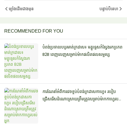
ម្យ៉ាងដើមជាងមុន
បន្ទាប់បិនេហ
RECOMMENDED FOR YOU
បំពង់ប្រទាលបបូរមាត់ក្រដាស៖ មគ្គុទ្ទេសក៍ស្វែងរកប្រភព
B2B ពេញលេញសម្រាប់ម៉ាកផលិតផលសម្ផស្ស
ការណែនាំអំពីការវេចខ្ចប់បំពង់ក្រដាសកាហ្វេ៖ របៀប
ជ្រើសរើសដំណោះស្រាយត្រឹមត្រូវសម្រាប់ម៉ាកកាហ្វេរបស់
អ្នក