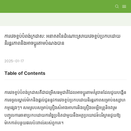
ការវេចខ្ចប់បំពង់ក្រដាស: អនាគតនៃដំណោះស្រាយវេចខ្ចប់ប្រកបដោយ
និរន្តរភាពនិងអាចប្ដូរតាមបំណងបាន
2025-01-17
Table of Contents
ការវេចខ្ចប់បំពង់ក្រដាសគឺជាជម្រើសធម្មជាតិដែលអាចប្តូរតាមគំរូបានដែលជួយបង្កើន
ការទទួលស្គាល់ម៉ាកនិងផ្តល់ជូននូវការវេចខ្ចប់ប្រកបដោយនិរន្តរភាពសម្រាប់ឧស្សាហ
កម្មផ្សេងៗ។ សមស្របសម្រាប់គ្រឿងសំអាងអាហារនិងគ្រឿងអេឡិចត្រូនិចវារួម
បញ្ចូលការរចនាប្រកបដោយការច្នៃប្រឌិតជាមួយនឹងអត្ថប្រយោជន៍បរិស្ថានជួយឱ្យ
ម៉ាកកាត់បន្ថយផលប៉ះពាល់របស់ពួកគេ។