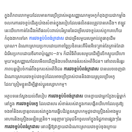
ក្នុងពិភពលោកមួយដែលមានការប្រើប្រាស់អត្តសញ្ញាណកម្មអេកូកំពុងក្លាយជាកម្លាំង
ចលករការវេចខ្ចប់ដើរតួយ៉ាងសំខាន់ក្នុងរបៀបដែលផលិតផលត្រូវបានគេដឹង។ ឥឡូវ
នេះយីហោកាន់តែដឹងអំពីផលប៉ះពាល់បរិស្ថាននៃជម្រើសវេចខ្ចប់របស់ពួកគេហើយ
កំពុងងាកទៅរក
ការវេចខ្ចប់បំពង់ក្រដាស
ជាជម្រើសមួយសម្រាប់វត្ថុធាតុដើម
បុរាណ។ ដំណោះស្រាយប្រកបដោយភាពច្នៃប្រឌិតនេះគឺមិនអីទេ’គ្រាន់តែគ្រាន់តែជា
ជំរើសប្រកបដោយចីរភាពប៉ុណ្ណោះ—វា’s ក៏ជាវិធីពិសេសមួយដើម្បីលើកស្ទួយយីហោ
មួយ’អត្តសញ្ញាណដែលមើលឃើញនិងបទពិសោធន៍របស់អតិថិជន។ នៅពេលនិរន្តរ
ភាពបន្តរៀបចំការរំពឹងទុករបស់អតិថិជន
ការវេចខ្ចប់បំពង់ក្រដាស
បានលេចចេញជា
ដំណោះស្រាយវេចខ្ចប់វេចខ្ចប់ដែលអាចប្រើប្រាស់បាននិងងាយស្រួលប្រើអេកូ
ដែល’ត្រៀមខ្លួនដើម្បីផ្លាស់ប្តូរឧស្សាហកម្ម។
អត្ថបទនេះស្វែងយល់ពីរបៀប
ការវេចខ្ចប់បំពង់ក្រដាស
បានក្លាយជាអ្នកក្លែងបន្លំម្នាក់
នៅក្នុង
ការវេចខ្ចប់អេកូ
ដែលជាសារៈសំខាន់របស់វាក្នុងការបង្កើតយីហោដែលគួរឱ្យ
ចងចាំនិងសក្តានុពលរបស់វាក្នុងការធ្វើបដិវត្តឧស្សាហកម្មដូចជាគ្រឿងសំអាងម្ហូប
អាហារនិងគ្រឿងអេឡិចត្រូនិច។ អនុញាត’ជ្រមុជទឹកចូលទៅក្នុងទិដ្ឋភាពផ្សេងៗនៃ
ការវេចខ្ចប់បំពង់ក្រដាស
នោះធ្វើឱ្យវាក្លាយជាដំណោះស្រាយវេចខ្ចប់ចុងក្រោយ