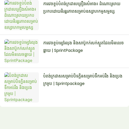
ការវេចខ្ចប់បំពង់ក្រដាសគ្រឿងសំអាង៖ ដំណោះស្រាយ
ប្រកបដោយនិរន្តរភាពសម្រាប់ឧស្សាហកម្មសម្ផស្ស
ការវេចខ្ចប់ម្សៅរលុង និងសាប៊ូកក់សក់ស្ងួតដែលមិនលេច
ធ្លាយ | SprintPackage
បំពង់ក្រដាសសម្រាប់បិទក្លិនសម្រាប់ទឹកអប់រឹង និងប្រេង
ក្រអូប | Sprintpackage