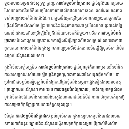
ខ្ចប់អាហារសម្រន់ដល់សូកូឡាឆ្ងាញ់,
ការវេចខ្ចប់បំពង់ក្រដាស
ផ្តល់នូវដំណោះស្រាយ
ដែលមានភាពរឹងមាំនិងអេកូដែលការពារផលិតផលអាហារខណៈពេលដែលមានភាព
ទាក់ទាញដល់អតិថិជនផងដែរ។ ជាមួយនឹងអ្នកប្រើប្រាស់មានការព្រួយបារម្ភកាន់តែ
ច្រើនអំពីកាកសំណល់ស្បៀងអាហារនិងនិរន្តរភាពការវេចខ្ចប់ដែលអាចត្រូវបានកែច្នៃ
បានយ៉ាងងាយហើយប្រើឡើងវិញគឺជាចំណុចលក់ដ៏ធំមួយ។ រេចីន
ការវេចខ្ចប់បំពង់
ក្រដាស
ដំណោះស្រាយត្រូវបានរចនាឡើងដើម្បីរក្សាផលិតផលស្រស់ស្រាយធានាថា
ពួកគេឈានដល់អតិថិជនក្នុងស្ថានភាពល្អប្រសើរបំផុតដោយមិនធ្វើឱ្យខូចម៉ាក’លិខិត
សម្គាល់បរិស្ថានរបស់អេស។
ក្នុងវិស័យអេឡិចត្រូនិច
ការវេចខ្ចប់បំពង់ក្រដាស
ផ្តល់ជូននូវដំណោះស្រាយរឹងមាំនិង
ការពារសម្រាប់របស់របរអេឡិចត្រូនិកតូចៗដូចជាកាសរឆានែលឬវាគ្មិនចល័ត។ ជា
ប្រពៃណីវេចខ្ចប់អេឡិចត្រូនិចពឹងផ្អែកលើផ្លាស្ទិចនិងសម្ភារៈផ្សេងទៀតដែលអាចបង្ក
គ្រោះថ្នាក់ដល់បរិស្ថាន។ ចាមយយ
ការវេចខ្ចប់បំពង់ក្រដាស
, អាជីវកម្មអាចផ្តល់ជូន
នូវផលិតផលដែលទាំងការពារនិងអេកូដែលធានាដល់អតិថិជនធានាថាពួកគេកំពុងធ្វើ
ការសម្រេចចិត្តទិញប្រកបដោយទំនួលខុសត្រូវ។
ទីបំផុត
ការវេចខ្ចប់បំពង់ក្រដាស
ផ្តល់នូវម៉ាកនៅក្នុងឧស្សាហកម្មទាំងនេះដែលមាន
ឱកាសកាត់បន្ថយស្នាមជើងបរិស្ថានបង្កើនការទុកចិត្តរបស់អ្នកប្រើប្រាស់និងលើក