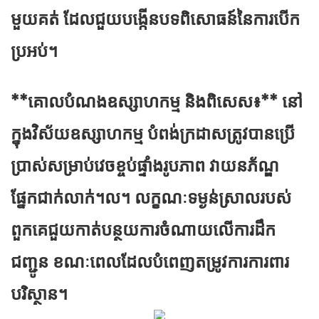
មួយ​គត់​ ដែល​ជួយ​បង្កើន​បទពិសោធន៍​នៃ​ការ​បើក​
ប្រអប់។
**គោលបំណងឧស្សាហកម្ម និងពិសេស៖** នៅ
ក្នុងវិស័យឧស្សាហកម្ម បំពង់ក្រដាសត្រូវបានប្រើ
ប្រាស់សម្រាប់វេចខ្ចប់ផ្ទាំងរូបភាព វាយនភ័ណ្ឌ
ផ្នែកជាក់លាក់។ល។ លក្ខណៈទម្ងន់ស្រាលរបស់
ពួកគេជួយកាត់បន្ថយការចំណាយលើការដឹក
ជញ្ជូន ខណៈពេលដែលបំពេញតម្រូវការការពារ
បរិស្ថាន។