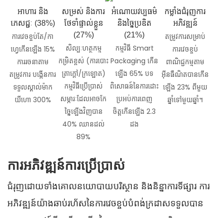
អាហារ និង
សម្រស់ និងការ
អំណោយវប្បធម៌
កម្លាំងជំរុញការ
ភេសជ្ជៈ (38%)
ថែទាំផ្ទាល់ខ្លួន
និងច្នៃប្រឌិត
អភិវឌ្ឍន៍
(27%)
(21%)
ការវេចខ្ចប់តែ/កា
តម្រូវការសម្រាប់
សិល្បៈហត្ថកម្ម
កម្មវិធី Smart
ហ្វេកើនឡើង 15%
ការវេចខ្ចប់
កម្រិតខ្ពស់ (ការបោះ
Packaging កើន
ការរចនាតាម
ពាណិជ្ជកម្មតាម
ត្រាក្តៅ/ក្រឡោត)
ឡើង 65% បទ
តម្រូវការ បង្កើនការ
អ៊ីនធឺណិតបានកើន
កម្មវិធីប្រើប្រាស់
ពិសោធន៍នៃការដោះ
ទទួលស្គាល់ម៉ាក
ឡើង 23% ពីមួយ
សម្ភារៈដែលអាចកែ
ប្រអប់ការពេញ
យីហោ 300%
ឆ្នាំទៅមួយឆ្នាំ។
ច្នៃឡើងវិញបាន
ចិត្តកើនឡើង 2.3
40% ឈានដល់
ដង
89%
ការអភិវឌ្ឍន៍ការប្រើប្រាស់
ជំរុញដោយទាំងគោលនយោបាយបរិស្ថាន និងនិន្នាការទីផ្សារ ការ
អភិវឌ្ឍន៍យ៉ាងឆាប់រហ័សនៃការវេចខ្ចប់បំពង់ក្រដាសទទួលបាន