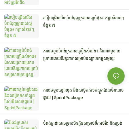
របៀបជ្រើសរើសបំពង់រុញក្រដាសល្អបំផុត៖ កត្តាសំខាន់ៗ
ចំនួន ៧
ការវេចខ្ចប់បំពង់ក្រដាសគ្រឿងសំអាង៖ ដំណោះស្រាយ
ប្រកបដោយនិរន្តរភាពសម្រាប់ឧស្សាហកម្មសម្ផស្ស
ការវេចខ្ចប់ម្សៅរលុង និងសាប៊ូកក់សក់ស្ងួតដែលមិនលេច
ធ្លាយ | SprintPackage
បំពង់ក្រដាសសម្រាប់បិទក្លិនសម្រាប់ទឹកអប់រឹង និងប្រេង