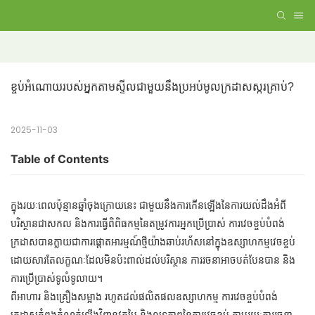
ខ្ចប់អំណោយរបស់អ្នកតាមស្ទីលជាមួយនឹងប្រអប់មូលក្រដាសស្ករគ្រាប់?
2025-11-03
Table of Contents
ក្នុងរយៈពេលប៉ុន្មានឆ្នាំចុងក្រោយនេះ ជាមួយនឹងការកើនឡើងនៃការយល់ដឹងអំពី
បរិស្ថានជាសកល និងការធ្វើពិពិធកម្មនៃតម្រូវការអ្នកប្រើប្រាស់ ការវេចខ្ចប់បំពង់
ក្រដាសបានក្លាយជាការផ្តោតអារម្មណ៍ថ្មីយ៉ាងឆាប់រហ័សនៅក្នុងឧស្សាហកម្មវេចខ្ចប់
ដោយសារតែលក្ខណៈដែលមិនប៉ះពាល់ដល់បរិស្ថាន ការរចនាអាចបត់បែនបាន និង
ការប្រើប្រាស់ទូលំទូលាយ។
ពីអាហារ និងគ្រឿងសម្អាង រហូតដល់ផលិតផលឧស្សាហកម្ម ការវេចខ្ចប់បំពង់