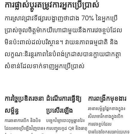
ការផ្លាស់ប្តូរតម្រូវការអ្នកប្រើប្រាស់
ការស្រាវជ្រាវទីផ្សារបង្ហាញថាជាង 70% នៃអ្នកប្រើ
ប្រាស់ចូលចិត្តម៉ាកយីហោជាមួយនឹងការវេចខ្ចប់ដែល
មិនប៉ះពាល់ដល់បរិស្ថាន។ វាយនភាពធម្មជាតិ និង
លក្ខណៈនិរន្តរភាពនៃបំពង់ក្រដាសបានក្លាយជាកត្តា
សំខាន់ដែលទាក់ទាញអ្នកប្រើប្រាស់
ការច្នៃប្រឌិតរចនា
ដំណើរការធ្វើឱ្យ
ការពង្រីកមុខងារ
រចនាសម្ព័ន្ធផ្នែកខាងក្នុង៖
សម្ព័ន្ធ
ប្រសើរឡើង
សិលាចារឹកខាងក្នុងបើក
ការរចនាការបើក និងបិទ
បច្ចេកវិទ្យាបោះពុម្ពឆ្លាតវៃ៖
ការវេចខ្ចប់ដែល
ដែលអាចប្រើឡើងវិញបាន៖
ការបញ្ចូលកូដ QR និងធាតុ
បានបែងចែកសម្រាប់ប្រភេទ