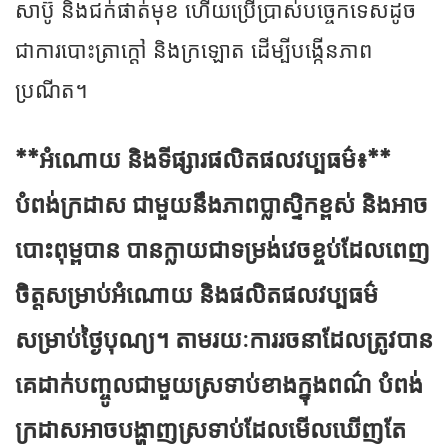
សាប៊ូ និងជក់ផាត់មុខ ហើយប្រើប្រាស់បច្ចេកទេសដូច
ជាការបោះត្រាក្តៅ និងក្រឡោត ដើម្បីបង្កើនភាព
ប្រណីត។
**អំណោយ និងទីផ្សារផលិតផលវប្បធម៌៖**
បំពង់ក្រដាស ជាមួយនឹងភាពប្លាស្ទិកខ្ពស់ និងអាច
បោះពុម្ពបាន បានក្លាយជាទម្រង់វេចខ្ចប់ដែលពេញ
ចិត្តសម្រាប់អំណោយ និងផលិតផលវប្បធម៌
សម្រាប់ថ្ងៃបុណ្យ។ តាម​រយៈ​ការ​រចនា​ដែល​ត្រូវ​បាន​
គេ​ដាក់​បញ្ចូល​ជាមួយ​ស្រទាប់​ខាងក្នុង​ពណ៌​ បំពង់​
ក្រដាស​អាច​បង្ហាញ​ស្រទាប់​ដែល​មើល​ឃើញ​តែ​