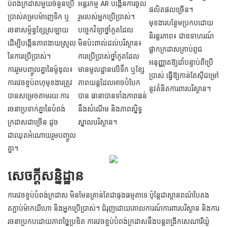
បំពង់ក្រដាសមួយចំនួនប្រើ
អន្តរកម្ម AR បង្កើនការចូល
ផលិតផលច្រើន។
ប្រាស់គម្របម៉ាញេទិក ឬ
រួមរបស់អ្នកប្រើប្រាស់។
មុខងារបន្ថែមប្រកបដោយ
រចនាសម្ព័ន្ធខ្សែស្រឡាយ
បច្ចេកវិទ្យាថ្នាំកូតដែល
និរន្តរភាព៖ ជាឧទាហរណ៍
ដើម្បីបង្កើនភាពងាយស្រួល
មិនប៉ះពាល់ដល់បរិស្ថាន៖
ផ្លាកក្រដាសគ្រាប់ពូជ
នៃការប្រើប្រាស់។
ការប្រើប្រាស់ថ្នាំកូតដែល
អនុញ្ញាតឱ្យដាំបន្ទាប់ពីប្រើ
ការរួមបញ្ចូលគ្នានៃម៉ូឌុល៖
មានមូលដ្ឋានលើទឹក ឬខ្សែ
ប្រាស់ ធ្វើឱ្យកាន់តែស៊ីជម្រៅ
ការវេចខ្ចប់ពហុមុខងារត្រូវ
ភាពយន្តដែលអាចបំបែក
នូវគំនិតការពារបរិស្ថាន។
បានសម្រេចតាមរយៈការ
បាន ធានាបានទាំងភាពធន់
រចនាប្រទាក់គ្នានៃបំពង់
នឹងសំណើម និងភាពស្និទ្ធ
ក្រដាសជាច្រើន ដូច
ស្នាលបរិស្ថាន។
ជាឈុតអំណោយរួមបញ្ចូល
គ្នា។
សេចក្តីសន្និដ្ឋាន
ការវេចខ្ចប់បំពង់ក្រដាស មិនមែនគ្រាន់តែជាធុងធម្មតាទេ ប៉ុន្តែជាស្ពានពណ៌បៃតង
តភ្ជាប់ម៉ាកយីហោ និងអ្នកប្រើប្រាស់។ ជំរុញដោយគោលការណ៍ការពារបរិស្ថាន និងការ
រចនាប្រកបដោយភាពច្នៃប្រឌិត ការវេចខ្ចប់បំពង់ក្រដាសនឹងបន្តពង្រីកសេណារីយ៉ូ