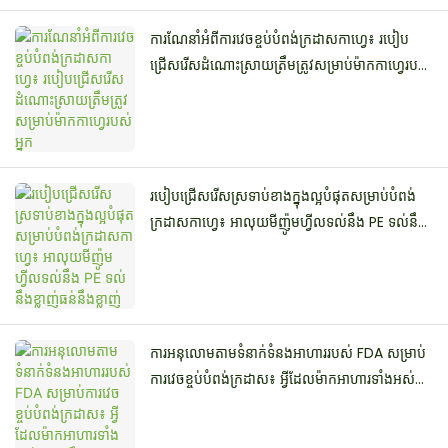
ការណែនាំអំពីការវេចខ្ចប់បំពង់ក្រដាសកាហ្វេ៖ របៀប
ជ្រើសរើសដំណោះស្រាយត្រឹមត្រូវសម្រាប់ម៉ាកកាហ្វេរបស់
អ្នក
របៀបជ្រើសរើសស្រទាប់ខាងក្នុងល្អបំផុតសម្រាប់បំពង់
ក្រដាសកាហ្វេ៖ អាលុយមីញ៉ូមហ្វីលទល់នឹង PE ទល់នឹង
ខ្លាញ់ធន់នឹងខ្លាញ់
ការអនុលោមតាមទំនាក់ទំនងអាហាររបស់ FDA សម្រាប់
ការវេចខ្ចប់បំពង់ក្រដាស៖ អ្វីដែលម៉ាកអាហារទាំងអស់
ត្រូវតែដឹង