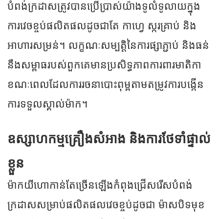
បំពង់ក្រដាសត្រូវបានប្រើប្រាស់យ៉ាងទូលំទូលាយក្នុង
ការវេចខ្ចប់ផលិតផលដូចជាតែ កាហ្វេ ស្ករគ្រាប់ និង
អាហារសម្រន់។ លក្ខណៈសម្បត្តិនៃការផ្សាភ្ជាប់ និងធន់
នឹងសម្ពាធរបស់ពួកគេមានប្រសិទ្ធភាពការពារមាតិកា
ខណៈពេលដែលការរចនាបោះពុម្ពតាមតម្រូវការបង្កើន
ការទទួលស្គាល់ម៉ាក។
ឧស្សាហកម្មគ្រឿងសំអាង និងការថែទាំផ្ទាល់
ខ្លួន
ម៉ាកយីហោកាន់តែច្រើនឡើងកំពុងជ្រើសរើសបំពង់
ក្រដាសសម្រាប់ផលិតផលវេចខ្ចប់ដូចជា ម៉ាសបិទមុខ