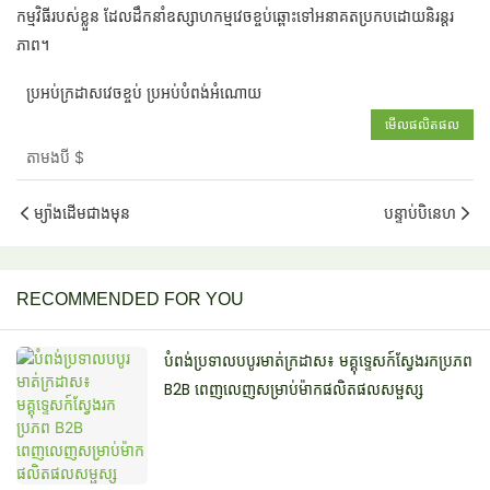
កម្មវិធីរបស់ខ្លួន ដែលដឹកនាំឧស្សាហកម្មវេចខ្ចប់ឆ្ពោះទៅអនាគតប្រកបដោយនិរន្តរ
ភាព។
ប្រអប់ក្រដាសវេចខ្ចប់ ប្រអប់បំពង់អំណោយ
មើលផលិតផល
តាមងបី
$
ម្យ៉ាងដើមជាងមុន
បន្ទាប់បិនេហ
RECOMMENDED FOR YOU
បំពង់ប្រទាលបបូរមាត់ក្រដាស៖ មគ្គុទ្ទេសក៍ស្វែងរកប្រភព
B2B ពេញលេញសម្រាប់ម៉ាកផលិតផលសម្ផស្ស