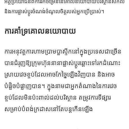
អត្ថប្រយោជន៍ពីការរីកចម្រើននៃគោលនយោបាយបរិស្ថានសកល
និងការផ្លាស់ប្តូរចំណង់ចំណូលចិត្តរបស់អ្នកប្រើប្រាស់។
ការគាំទ្រគោលនយោបាយ
ការអនុវត្តការហាមប្រាមប្លាស្ទីកនៅក្នុងប្រទេសជាច្រើន
បានជំរុញឱ្យក្រុមហ៊ុននានាផ្លាស់ប្តូរឆ្ពោះទៅរកដំណោះ
ស្រាយវេចខ្ចប់ដែលអាចកែច្នៃឡើងវិញបាន និងអាច
បំផ្លិចបំផ្លាញបាន។ ក្នុងនាមជាអ្នកតំណាងនៃការវេច
ខ្ចប់ដែលមិនប៉ះពាល់ដល់បរិស្ថាន តម្រូវការទីផ្សារ
សម្រាប់បំពង់ក្រដាសនៅតែបន្តកើនឡើង