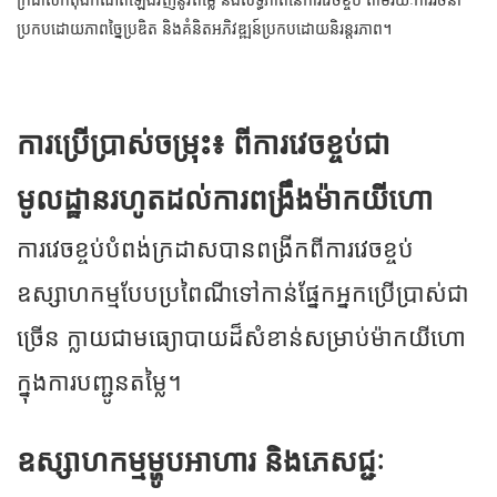
ក្រដាសកំពុងកំណត់ឡើងវិញនូវតម្លៃ និងលទ្ធភាពនៃការវេចខ្ចប់ តាមរយៈការរចនា
ប្រកបដោយភាពច្នៃប្រឌិត និងគំនិតអភិវឌ្ឍន៍ប្រកបដោយនិរន្តរភាព។
ការប្រើប្រាស់ចម្រុះ៖ ពីការវេចខ្ចប់ជា
មូលដ្ឋានរហូតដល់ការពង្រឹងម៉ាកយីហោ
ការវេចខ្ចប់បំពង់ក្រដាសបានពង្រីកពីការវេចខ្ចប់
ឧស្សាហកម្មបែបប្រពៃណីទៅកាន់ផ្នែកអ្នកប្រើប្រាស់ជា
ច្រើន ក្លាយជាមធ្យោបាយដ៏សំខាន់សម្រាប់ម៉ាកយីហោ
ក្នុងការបញ្ជូនតម្លៃ។
ឧស្សាហកម្មម្ហូបអាហារ និងភេសជ្ជៈ