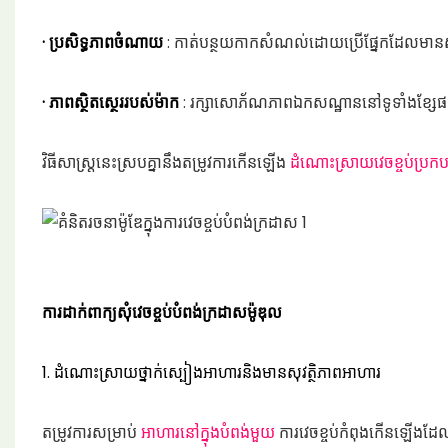
· ប្រសិទ្ធភាពចំណាយ
: កាត់បន្ថយកាកសំណល់ដោយប្រើផ្នែកដែលមានស្
· ភាពស្ថិតស្ថេររបស់ម៉ាក
: រក្សាសោភ័ណភាពឯកសណ្ឋាននៅទូទាំងខ្សែ
វិធីសាស្រ្តនេះស្របគ្នានឹងតម្រូវការកើនឡើង
ដំណោះស្រាយវេចខ្ចប់ប្រក
ការដាក់ពាក្យសុំវេចខ្ចប់បំពង់ក្រដាសម៉ូឌុល
1. ដំណោះស្រាយថ្នាក់ស្បៀងអាហារនិងមានសុវត្ថិភាពអាហារ
តម្រូវការសម្រាប់
អាហារនៅក្នុងបំពង់មួយ
ការវេចខ្ចប់កំពុងកើនឡើង