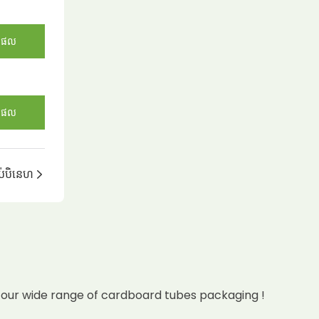
តផល
តផល
ាប់បិនេហ
 our wide range of cardboard tubes packaging !