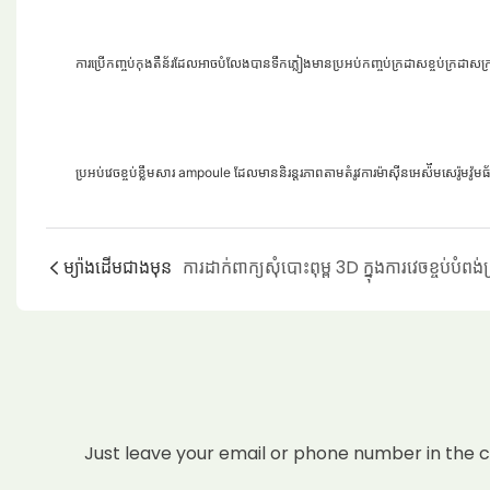
ការប្រើកញ្ចប់កុងតឺន័រដែលអាចបំលែងបានទឹកភ្លៀងមានប្រអប់កញ្ចប់ក្រដាសខ្ចប់ក្រដាសក្រ
ប្រអប់វេចខ្ចប់ខ្លឹមសារ ampoule ដែលមាននិរន្តរភាពតាមតំរូវការម៉ាស៊ីនអេស៉ីមសេរ៉ូមវ៉
ម្យ៉ាងដើមជាងមុន
Just leave your email or phone number in the 