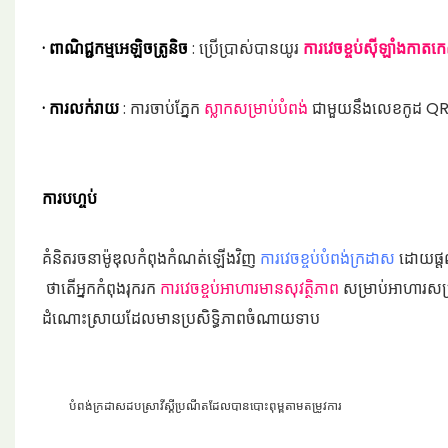
· ពាណិជ្ជកម្មអេឡិចត្រូនិច
: ប្រើប្រាស់បានយូរ
ការវេចខ្ចប់ស៊ីឡាំងកាត
· ការលក់រាយ
: ការចាប់ភ្នែក
ស្លាកសម្រាប់បំពង់
ជាមួយនឹងលេខកូដ QR ស
ការបហ្ចប់
គំនិតរចនាម៉ូឌុលកំពុងកំណត់ឡើងវិញ
ការវេចខ្ចប់បំពង់ក្រដាស
ដោយផ្តល
ថាតើអ្នកកំពុងរុករក
ការវេចខ្ចប់អាហារមានសុវត្ថិភាព
សម្រាប់អាហារសម្
ដំណោះស្រាយដែលមានប្រសិទ្ធិភាពចំណាយទាប
បំពង់ក្រដាសដបស្រាវីស្គីប្រណីតដែលបានបោះពុម្ពតាមតម្រូវការ