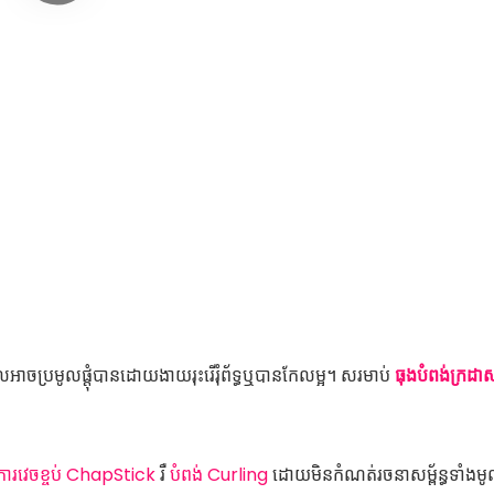
អាចប្រមូលផ្តុំបានដោយងាយរុះរើរុំព័ទ្ធឬបានកែលម្អ។ សរមាប់
ធុងបំពង់ក្រដា
ការវេចខ្ចប់ ChapStick
រឺ
បំពង់ Curling
ដោយមិនកំណត់រចនាសម្ព័ន្ធទាំងម