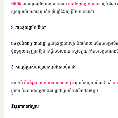
អាហារ
ធានាបាននូវការអនុលោមតាម
ការវេចខ្ចប់ថ្នាក់អាហារ
ស្តង់ដារ។ 
ល្អសម្រាប់អាហារសម្រន់ម្សៅម្សៅនិងសូម្បីតែអាហាររាវ។
2. ភាពខុសគ្នានៃយីហោ
វេចខ្ចប់បំពង់ក្រដាសខ្មៅ
ផ្តល់ជូននូវសំលៀកបំពាក់រលោងបំផុតសម្រា
ម៉ូដម៉ូឌុលអនុញ្ញាតឱ្យម៉ាកធ្វើសមាហរណកម្មលក្ខណៈពិសេសដូចជាកា
3. ការប្រើប្រាស់ឧស្សាហកម្មនិងតាមបំណង
តាមងបី
បំពង់ក្រដាសកាតុងឧស្សាហកម្ម
សម្រាប់សម្ភារៈសំណង់ទៅ
វេច
ប្ដូរតាមបំណងបាននូវភាពឆបគ្នាជាមួយនឹងផលិតផលចម្រុះ។
និរន្តរភាពនៅស្នូល