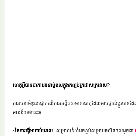
ហេតុអ្វីបានជាការរចនាម៉ូឌុលក្នុងកញ្ចប់ក្រដាសក្រដាស?
ការរចនាម៉ូឌុលផ្តោតលើការបង្កើតសមាសធាតុដែលអាចផ្លាស់ប្តូរបានដែល
មានន័យថានេះ៖
· នៃការធ្វើមាតាប់បរាល
: សម្រាលទំហំវេចខ្ចប់សម្រាប់ផលិតផលដូចជា