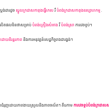
តង់ដារដូច
ស្នូលក្រដាសកាតុងធ្វើកេស
រឺ
បំពង់ក្រដាសកាតុងឧស្សាហកម្ម
.
ផលិតផលមិនថាសម្រាប់
បំពង់គ្រឿងសំអាង
រឺ
បំពង់ស្រា
ការវេចខ្ចប់។
បដោយនិរន្តរភាព
និងការអនុវត្តន៍សេដ្ឋកិច្ចរាងជារង្វង់។
ដែលជំរុញដោយភាពងាយស្រួលនិងភាពចល័ត។ តីរេកាម
ការវេចខ្ចប់បំពង់ក្រដាសស