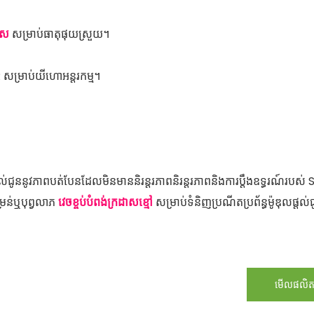
កេស
សម្រាប់ធាតុផុយស្រួយ។
ម្រាប់យីហោអន្តរកម្ម។
់ជូននូវភាពបត់បែនដែលមិនមាននិរន្តរភាពនិរន្តរភាពនិងការប្តឹងឧទ្ធរណ៍របស់
រន់ឬបុព្វលាភ
វេចខ្ចប់បំពង់ក្រដាសខ្មៅ
សម្រាប់ទំនិញប្រណីតប្រព័ន្ធម៉ូឌុលផ្តល់ជ
មើលផលិ