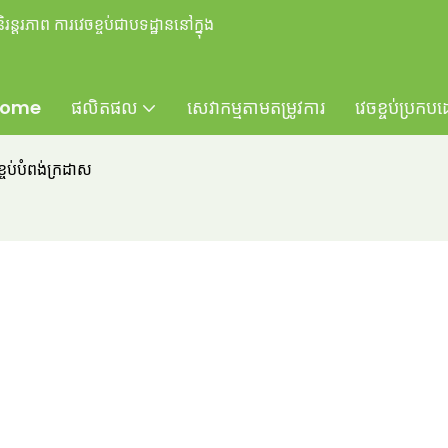
ន្តរភាព ការវេចខ្ចប់ជាបទដ្ឋាននៅក្នុង
ome
ផលិតផល
សេវាកម្មតាមតម្រូវការ
វេចខ្ចប់ប្រកប
ខ្ចប់បំពង់ក្រដាស