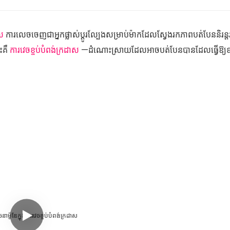
ុល
ការលេចចេញជាអ្នកផ្លាស់ប្តូរល្បែងសម្រាប់ម៉ាកដែលស្វែងរកភាពបត់បែននិរន្
េះគឺ
ការវេចខ្ចប់បំពង់ក្រដាស
—ដំណោះស្រាយដែលអាចបត់បែនបានដែលធ្វើឱ្យឧ