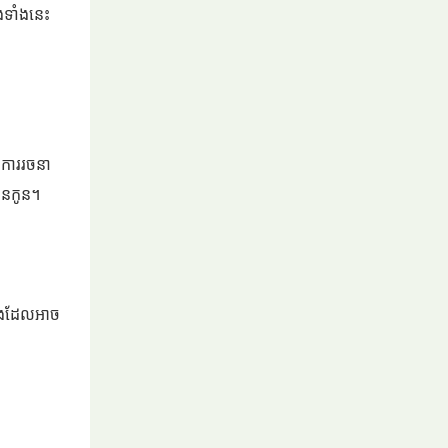
ង់ទាំងនេះ
 ការរចនា
ានកូន។
្រវែងដែលអាច