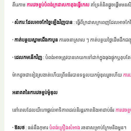
តីរេកាម
ការវេចខ្ចប់បំពង់ក្រដាសកាតុងធ្វើកេស
គាំទ្រគំនិតផ្តួចផ្តើមមន
· សំភារៈដែលអាចកែច្នៃឡើងវិញបាន
: ធ្វើពីក្រដាសក្រពេញដែលអាចកែ
· កាត់បន្ថយស្នាមជើងកាបូន
ការរចនាស្រាល ៗ កាត់បន្ថយថ្លៃដើមដឹកជញ្
· ដេលកមនើកវិញ
: បំពង់អាចត្រូវបានគេយកទៅដាក់ក្នុងធុងផ្ទុកឬតុ
ម៉ាកដូចជាខៀវស្រងាត់ហើយព្រីនធ័របានទទួលយកម៉ូឌុលរួចហើយ
ការវ
អនាគតនៃការវេចខ្ចប់ម៉ូឌុល
នៅពេលដែលយីហោផ្តល់អាទិភាពដល់និរន្តរភាពនិងអាដាប់ធ័រ
ការវេចខ្
· ឱសថ
: ធន់នឹងកុមារ
បំពង់គ្រឿងសំអាង
រចនាសម្រាប់ក្រែមនិងមួន។