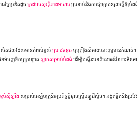
ការច្នៃប្រឌិតដូច
ក្រដាសសុវត្ថិភាពអាហារ
ស្រទាប់និងការផ្សាភ្ជាប់ខ្យល់ធ្វើឱ្យបំព
ប់ផលិតផលដែលមានកំពស់ខ្ពស់
ស្រាវេចខ្ចប់
ឬគ្រឿងសំអាងបោះពុម្ពមានកំណត់។
របិទម៉ាញេទិកឬក្រឡោត
ស្លាកសម្រាប់បំពង់
ដើម្បីបង្កើនបទពិសោធន៍នៃការមិនម
ខ្ចប់ស៊ីឡាំង
សម្រាប់អេឡិចត្រូនិចប្រព័ន្ធម៉ូឌុលស្ទ្រីមឡូជីស្ទិច។ អង្កត់ផ្ចិតនិងប