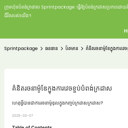
ក្រុមហ៊ុនបំពង់ក្រដាស Sprintpackage:
ធ្វើឱ្យបំពង់ក្រដាសប្រកបដោយនិរ
ជីវិតរបស់យើង។
H
Sprintpackage
ធនធាន
ប៍តមាន
គំនិតរចនាម៉ូឌែក្នុងការវេច
គំនិតរចនាម៉ូឌែក្នុងការវេចខ្ចប់បំពង់ក្រដាស
ហេតុអ្វីបានជាការរចនាម៉ូឌុលក្នុងកញ្ចប់ក្រដាសក្រដាស?
2025-03-07
Table of Contents