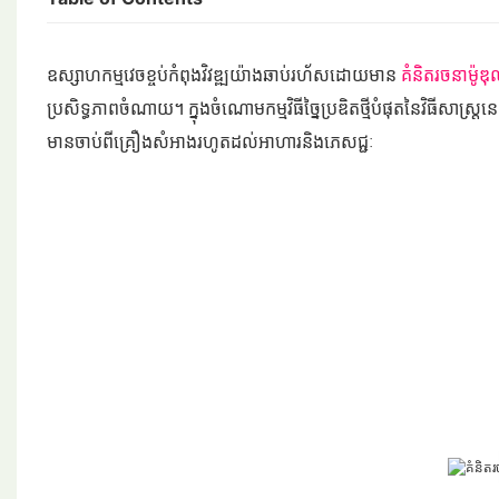
ឧស្សាហកម្មវេចខ្ចប់កំពុងវិវឌ្ឍយ៉ាងឆាប់រហ័សដោយមាន
គំនិតរចនាម៉ូឌ
ប្រសិទ្ធភាពចំណាយ។ ក្នុងចំណោមកម្មវិធីច្នៃប្រឌិតថ្មីបំផុតនៃវិធីសាស្រ្តន
មានចាប់ពីគ្រឿងសំអាងរហូតដល់អាហារនិងភេសជ្ជៈ