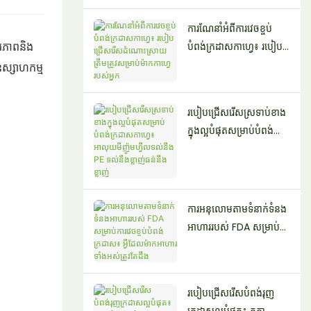
សម្ផស្ស
ការណែនាំអំពីការវេចខ្ចប់
តរភាពនិង
បំពង់ក្រដាសកាហ្វេ៖ របៀប
ជ្រើសរើសដំណោះស្រាយត្រឹម
ស្សាហកម្ម
ត្រូវសម្រាប់ម៉ាកកាហ្វេរបស់
អ្នក
របៀបជ្រើសរើសស្រទាប់ខាង
ក្នុងល្អបំផុតសម្រាប់បំពង់
ក្រដាសកាហ្វេ៖
អាលុយមីញ៉ូមហ្វីលទល់នឹង
PE ទល់នឹងខ្លាញ់ធន់នឹងខ្លាញ់
ការអនុលោមតាមទំនាក់ទំនង
អាហាររបស់ FDA សម្រាប់
ការវេចខ្ចប់បំពង់ក្រដាស៖ អ្វី
ដែលម៉ាកអាហារទាំងអស់
ត្រូវតែដឹង
របៀបជ្រើសរើសបំពង់រុញ
ក្រដាសល្អបំផុត៖ កត្តា