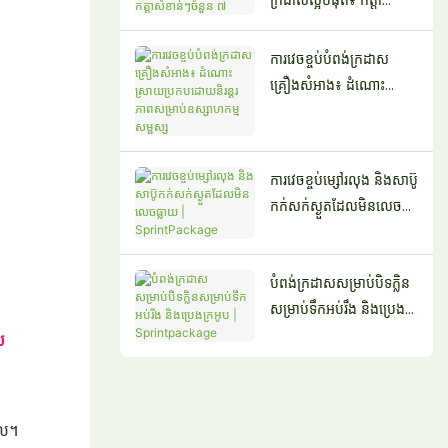
សំខាន់ៗចំនួន ៧
ការវេចខ្ចប់បំពង់ក្រដាស
គ្រឿងសំអាង៖ ដំណោះ
ស្រាយប្រកបដោយនិរន្តរភាព
សម្រាប់ឧស្សាហកម្មសម្ផស្ស
ការវេចខ្ចប់ម្សៅរលុង និងសាប៊ូ
កក់សក់ស្ងួតដែលមិនលេច
ធ្លាយ | SprintPackage
បំពង់ក្រដាសសម្រាប់បិទក្លិន
សម្រាប់ទឹកអប់រឹង និងប្រេង
ក្រអូប | Sprintpackage
ស
ូល។