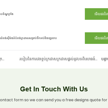
មើលផលិ
បខ័ណ្ឌក្រាំង
មើលផលិ
ូមធ័របំពង់ស៊ីម៉ងត៍បំពង់ក្រដាសសម្រាប់ទឹកអប់និងឡេលាប
ការដាក់ពាក្យសុំបោះពុម្ព 3D ក្នុងការវេចខ្ចប់បំពង់ក្រដាស
របៀបនៃការវេចខ្ចប់ក្រដាសក្រដាសផ្តល់នូវបទពិសោធន៍នៃការមិនដាក់ប្រអប់
បន្ទ
Get In Touch With Us
contact form so we can send you a free designs quote for