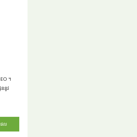
 SEO ។
ូននូវ
តផល