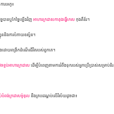
សិការអេកូ៖
ច្នៃបានឬកែច្នៃឡើងវិញ
អាហារក្រដាសកាតុងធ្វើកេស
កុងតឺន័រ។
ជូននិងការបំភាយឧស្ម័ន។
បតែងដោយពង្រីកដំណើរជីវិតរបស់ពួកគេ។
េចខ្ចប់អាហារក្រដាស
ដើម្បីបំពេញតាមការរំពឹងទុករបស់អ្នកប្រើប្រាស់សម្រាប់និរ
ចប់បំពង់ក្រដាសម៉ូឌុល
នឹងគ្របដណ្តប់លើវិស័យដូចជា៖