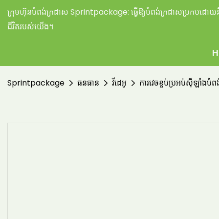
ក្រុមហ៊ុនបំពង់ក្រដាស Sprintpackage:
ធ្វើឱ្យបំពង់ក្រដាសប្រកបដោយនិរ
ជីវិតរបស់យើង។
H
Sprintpackage
ធនធាន
វីដេអូ
ការវេចខ្ចប់ប្រអប់ស៊ីឡាំងបំ