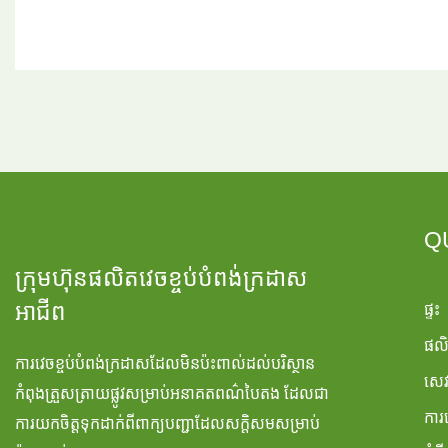
Q
ក្រុមហ៊ុនផលិតវេចខ្ចប់បំពង់ក្រដាស
ផ្ទះ
អាជីព
ផល
ការវេចខ្ចប់បំពង់ក្រដាសដែលមិនប៉ះពាល់ដល់បរិស្ថាន
សេវ
កំពុងត្រួសត្រាយផ្លូវសម្រាប់អនាគតពណ៌បៃតង ដែលជា
ការ
ការយកចិត្តទុកដាក់ពីពាក្យបញ្ជាដែលសក្តិសមសម្រាប់