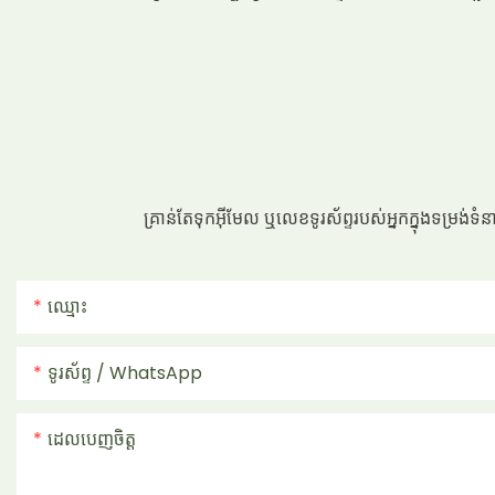
គ្រាន់តែទុកអ៊ីមែល ឬលេខទូរស័ព្ទរបស់អ្នកក្នុងទម្រង់
ឈ្មោះ
ទូរស័ព្ទ / WhatsApp
ដេលបេញចិត្ដ