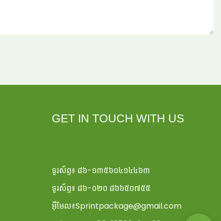
GET IN TOUCH WITH US
ទូរស័ព្ទ៖ ៨៦-១៣៥៦០៤១៤៤៦៣
ទូរស័ព្ទ៖ ៨៦-០២០ ៨៦៦៥០៧៥៥
អ៊ីមែល៖
Sprintpackage@gmail.com