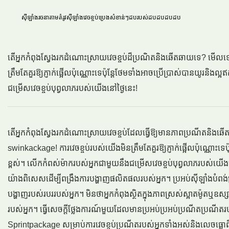
ស៊ីឡាំងរចនាតាមតំរូវស៊ីឡាំងវេចខ្ចប់ប្រេងសំខាន់ៗដបរបស់ដបដបដបដប
តើអ្នកកំពុងស្វែងរកដំណោះស្រាយវេចខ្ចប់ដ៏ប្រណិតនិងឆើតឆាយទេ? មើលទៅ
ត្រឹមតែគួរឱ្យភ្ញាក់ផ្អើលប៉ុណ្ណោះទេប៉ុន្តែថែមទាំងអាចប្រើប្រាស់បានយូរ
ជម្រើសវេចខ្ចប់បុព្វលាភរបស់យើងនៅថ្ងៃនេះ!
តើអ្នកកំពុងស្វែងរកដំណោះស្រាយវេចខ្ចប់ដែលធ្វើឱ្យមានភាពប្រណីតនិង
swinkackage! ការវេចខ្ចប់របស់យើងមិនត្រឹមតែគួរឱ្យភ្ញាក់ផ្អើលប៉ុណ្ណោះ
ខ្ពស់។ លើកកំពស់ម៉ាករបស់អ្នកជាមួយនឹងជម្រើសវេចខ្ចប់បុព្វលាភរបស់យើ
យ៉ាងពិសេសដើម្បីពង្រឹងការបង្ហាញផលិតផលរបស់អ្នក។ ប្រអប់ស៊ីឡាំងបំពង
បង្ហាញរបស់របររបស់អ្នក។ មិនថាអ្នកកំពុងស្ថិតក្នុងភាពស្រស់ស្អាតម៉ូតឬឧស្
របស់អ្នក។ ធ្វើសេចក្តីថ្លែងការណ៍មួយដែលមានប្រអប់ប្រអប់ប្រណីតប្រ
Sprintpackage សម្រាប់ការវេចខ្ចប់ប្រណីតរបស់អ្នកទាំងអស់និងលេចធ្លោ