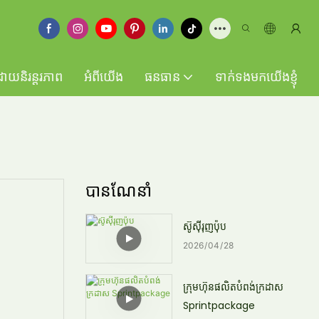
ដោយនិរន្តរភាព
អំពីយើង
ធនធាន
ទាក់ទងមកយើងខ្ញុំ
បានណែនាំ
ស៊ូស៊ីរុញប៉ុប
2026
04
28
ក្រុមហ៊ុនផលិតបំពង់ក្រដាស
Sprintpackage