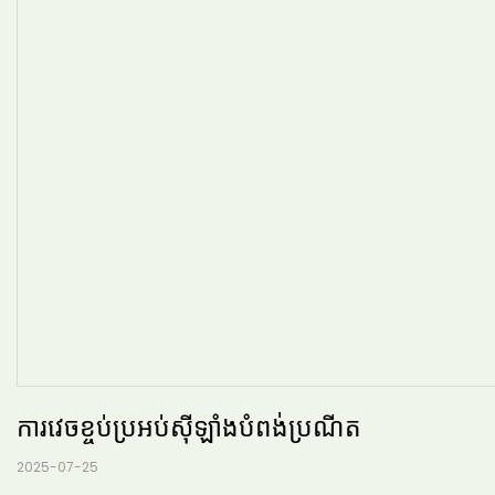
ការវេចខ្ចប់ប្រអប់ស៊ីឡាំងបំពង់ប្រណីត
2025-07-25