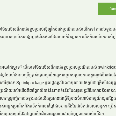
មើល
មិនលើសពីការវេចខ្ចប់ប្រអប់ស៊ីឡាំងបំពង់ប្រណីតរបស់យើងទេ! ការវេចខ្ចប់
និងល្អឥតខ្ចោះសម្រាប់ការបង្ហាញផលិតផលដែលមានកំរិតខ្ពស់។ លើកកំពស់ម៉ាករបស់អ
ឆើតឆាយដែរឬទេ? មើលទៅមិនលើសពីការវេចខ្ចប់ប្រអប់ប្រណីតរបស់ swinkrica
ទេប៉ុន្តែថែមទាំងអាចប្រើប្រាស់បានយូរនិងល្អឥតខ្ចោះសម្រាប់ការបង្ហាញផលិតផល
ងនៅថ្ងៃនេះ! Sprinkpackage ផ្តល់ជូននូវដំណោះស្រាយវេចខ្ចប់ជាច្រើនដែលត
់ប្រណីតរបស់យើងគឺជាផ្នែកសំខាន់នៃភាពទំនើបដែលផ្តល់នូវវិធីរលោងនិងទាន់ស
សាហកម្មឆ្ងាញ់ការវេចខ្ចប់របស់យើងប្រាកដជាធ្វើឱ្យមានចំណាប់អារម្មណ៍យូរអង្វ
ណីតរបស់ពន្លកប្រណីតនិងលើកកំពស់តម្លៃដែលបានដឹងនៃផលិតផលរបស់អ្នក។ ជ្រ
ពីការប្រកួតប្រជែងជាមួយនឹងដំណោះស្រាយវេចខ្ចប់បុព្វលាភរបស់យើង។