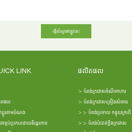
ផ្ញើសំណួរឥឡូវនេះ
UICK LINK
ផលិតផល
＞
បំពង់ក្រដាសចំណីអាហារ
ិតផល
＞
បំពង់ក្រដាសគ្រឿងសំអាង
ាប្ដូរតាមបំណង
＞＞
បំពង់ប្រទាល
កន្ទុយក្រពើ
វេចខ្ចប់ប្រកបដោយនិរន្តរភាព
＞＞
បំពង់បំបាត់ក្លិនក្រដាស