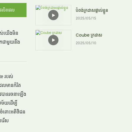
បំពង់ក្រដាសផ្ទាល់ខ្លួន
ផលិតផល
2025
05
15
របស់យើងមិន
Coube ក្រដាស
្នកជាមួយនឹង
2025
05
10
te របស់
ដែលមានកំរិត
្រូវបានរចនាឡើង
ម័យដើម្បី
ែងចំពោះអតិថិជន
ើសរើស