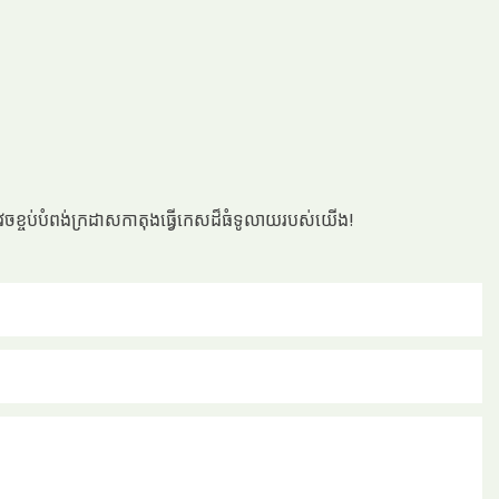
ារវេចខ្ចប់បំពង់ក្រដាសកាតុងធ្វើកេសដ៏ធំទូលាយរបស់យើង!