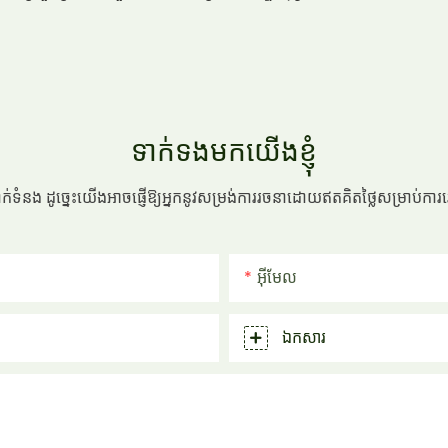
ទាក់ទងមកយើងខ្ញុំ
ទំនាក់ទំនង ដូច្នេះយើងអាចផ្ញើឱ្យអ្នកនូវសម្រង់ការរចនាដោយឥតគិតថ្លៃសម្រាប់ក
អ៊ីមែល
ឯកសារ