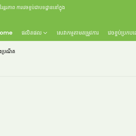
ន្តរភាព ការវេចខ្ចប់ជាបទដ្ឋាននៅក្នុង
ome
ផលិតផល
សេវាកម្មតាមតម្រូវការ
វេចខ្ចប់ប្រកប
ពង់ប្រណីត