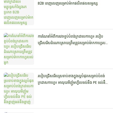
B2B ពេញលេញសម្រាប់ម៉ាកផលិតផលសម្ផស្ស
ការណែនាំអំពីការវេចខ្ចប់បំពង់ក្រដាសកាហ្វេ៖ របៀប
ជ្រើសរើសដំណោះស្រាយត្រឹមត្រូវសម្រាប់ម៉ាកកាហ្វេរបស់
អ្នក
របៀបជ្រើសរើសស្រទាប់ខាងក្នុងល្អបំផុតសម្រាប់បំពង់
ក្រដាសកាហ្វេ៖ អាលុយមីញ៉ូមហ្វីលទល់នឹង PE ទល់នឹង
ខ្លាញ់ធន់នឹងខ្លាញ់