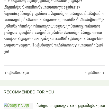
៣. បំពង់ក្រដាសផ្តល់ជូននូវបុព្វលាភខ្ពស់ជាងការវេចខ្ចប់ប្លាស្ទិក។
តើស្ករកៅស៊ូរបស់អ្នកនៅតែសើមដោយសារបញ្ហាវេចខ្ចប់មែនទេ?
កុំ​ឲ្យ​ការ​វេច​ខ្ចប់​មិន​ល្អ​បំផ្លាញ​ផលិតផល​ដ៏​ល្អ​របស់​អ្នក។ រោងចក្រ​របស់​យើង​ជួយ​ម៉ាក​
អាហារ​សម្រន់​ទូទាំង​ពិភពលោក​ដោះស្រាយ​បញ្ហា​ទាក់ទង​នឹង​សំណើម​ជា​រៀងរាល់ថ្ងៃ។
ប្រសិនបើ​អ្នក​កំពុង​ស្វែងរក​ដំណោះស្រាយ​វេច​ខ្ចប់​ស្ករគ្រាប់​តាម​តម្រូវការ​ដែល​អាច​
ទុកចិត្ត​បាន សូម​ផ្ញើ​ព័ត៌មាន​លម្អិត​អំពី​ទម្រង់​ផលិតផល​របស់​អ្នក និង​តម្រូវការ​អាយុ
កាល​ផ្ទុក​របស់​អ្នក​គ្រប់ពេល។ ក្រុម​វិស្វករ​របស់​យើង​នឹង​ផ្តល់​អនុសាសន៍​សម្ភារៈ​ដែល​
សមស្រប​តាម​តម្រូវការ និង​រៀបចំ​សម្រាប់​ការ​ផ្ញើ​សំណាក​សម្ភារៈ​ដោយ​ឥតគិតថ្លៃ​ទៅ​
អ្នក!
ម្យ៉ាងដើមជាងមុន
បន្ទាប់បិនេហ
RECOMMENDED FOR YOU
បំពង់ប្រទាលបបូរមាត់ក្រដាស៖ មគ្គុទ្ទេសក៍ស្វែងរកប្រភព