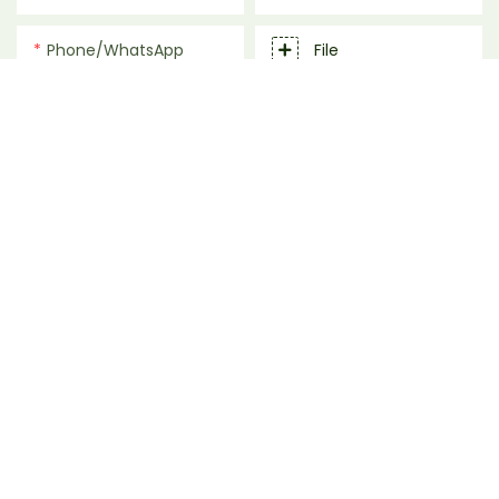
Phone/whatsApp
File
ដេលបេញចិត្ដ
ផ្ញើសំណួរឥឡូវនេះ
រក្សាសិទ្ធិ© 2025 ក្វាងចូវសាហ្គនភីនផលិតផលវេចខ្ចប់ផលិតផលខូអិលធីម