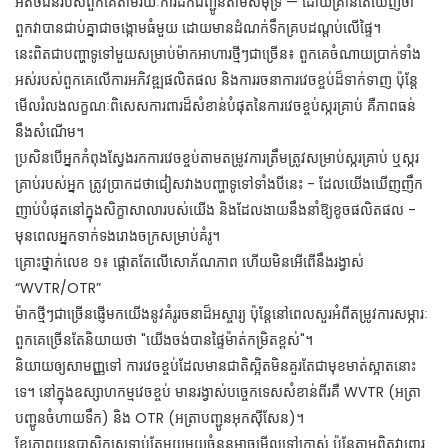
អតិថិជនរបស់ពួកគេតាមរយៈការដឹកជញ្ជូនតាមសមុទ្រ — ដោយគ្រាន់តែឃើញថា
ពួកវាបានជាប់គ្នាជាចង្កោមធំមួយ ដោយមានដំណក់ទឹកគ្របដណ្តប់លើផ្ទៃ។
នេះ​ពិតជា​បញ្ហា​ទូទៅ​មួយ​សម្រាប់​ម៉ាក​អាហារ​ថ្មីៗ​ជាច្រើន៖ ពួកគេ​ចំណាយ​ប្រាក់​ទាំង
អស់​របស់​ពួកគេ​លើ​ការអភិវឌ្ឍ​ផលិតផល និង​ការរចនា​ការវេចខ្ចប់​ដ៏​ទាក់ទាញ ប៉ុន្តែ​
មើលរំលង​លក្ខណៈពិសេស​ការពារ​ដ៏សំខាន់​បំផុត​នៃ​ការវេចខ្ចប់​ស្ករគ្រាប់ គឺ​ភាពធន់
នឹង​សំណើម។
ប្រសិនបើអ្នកកំពុងស្វែងរកការវេចខ្ចប់តាមតម្រូវការត្រឹមត្រូវសម្រាប់ស្ករគ្រាប់ ឬស្ករ
គ្រាប់របស់អ្នក ត្រូវប្រាកដថាជៀសវាងបញ្ហាទូទៅទាំងបីនេះ - ដែលយើងឃើញញឹក
ញាប់បំផុតនៅក្នុងសិក្ខាសាលារបស់យើង និងដែលងាយនឹងនាំឱ្យខូចផលិតផល -
មុនពេលអ្នកទាក់ទងរោងចក្រសម្រាប់គំរូ។
គ្រោះថ្នាក់លេខ ១៖ ផ្តោតតែលើសោភ័ណភាព ហើយមិនអើពើនឹងរង្វាស់
“WVTR/OTR”
ម៉ាកថ្មីៗជាច្រើនផ្ញើមកយើងនូវគំរូរចនាដ៏អស្ចារ្យ ប៉ុន្តែនៅពេលសួរអំពីតម្រូវការសម្ភារៈ
ពួកគេច្រើនតែនិយាយថា "យើងចង់បានផ្ទៃម៉ាត់កម្រិតខ្ពស់"។
និយាយ​ឲ្យ​សាមញ្ញ​ទៅ ការ​វេច​ខ្ចប់​ដែល​មាន​ជាតិ​ស្អិត​មិន​គួរ​តែ​ជា​មុខមាត់​ស្អាត​នោះ​
ទេ។ នៅ​ក្នុង​ឧស្សាហកម្ម​វេច​ខ្ចប់ មាន​រង្វាស់​បច្ចេកទេស​សំខាន់​ពីរ​គឺ WVTR (អត្រា​
បញ្ជូន​ចំហាយ​ទឹក) និង OTR (អត្រា​បញ្ជូន​អុកស៊ីសែន)។
ខ្សែភាពយន្តប្លាស្ទិកស្រទាប់តែមួយមួយចំនួនអាចមើលទៅក្រាស់ ប៉ុន្តែតាមពិតវាពោរ