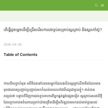
តើធ្វើដូចម្តេចដើម្បីជ្រើសរើសការវេចខ្ចប់សម្រាប់ស្ករគ្រាប់ និងស្ករកៅស៊ូ?
2026-04-30
Table of Contents
កាលពីសប្តាហ៍មុន អតិថិជននៅបរទេសម្នាក់ដែលផលិតស្ករគ្រាប់វីតាមីនដែលមាន
មុខងារបានប្រញាប់ប្រញាល់មកកំណត់ពេលហៅជាវីដេអូជាមួយខ្ញុំ។ គាត់បាន
ពន្យល់ថា បន្ទាប់ពីទិញការវេចខ្ចប់អាហារពីអ្នកផ្គត់ផ្គង់ផ្សេងទៀត ស្ករគ្រាប់រសជាតិថ្មី
ដែលពួកគេបានចំណាយប្រាក់យ៉ាងច្រើនដើម្បីអភិវឌ្ឍបានមកដល់មាត់ទ្វាររបស់