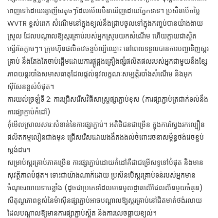
ពេញទៅដោយរន្ធញើសតូចៗដែលមើលមិនឃើញដោយភ្នែកទទេ។ ប្រសិនបើតម្លៃ
WVTR ខ្ពស់ពេក សំណើមនៅក្នុងខ្យល់នឹងជ្រាបចូលទៅក្នុងកញ្ចប់បានយ៉ាងងាយ
ស្រួល ដែលបណ្តាលឱ្យស្ករគ្រាប់របស់អ្នកស្រូបយកសំណើម ហើយក្លាយជាស្អិត
ស្ទើរតែភ្លាមៗ។ ក្រុមហ៊ុនផលិតវេចខ្ចប់ល្បីឈ្មោះ នៅពេលទទួលបានការបញ្ជាទិញស្ករ
គ្រាប់ នឹងតែងតែចាប់ផ្តើមដោយការផ្គូផ្គងគ្រឿងផ្សំផលិតផលរបស់អ្នកជាមួយនឹងខ្សែ
ភាពយន្តរបាំងសមាសធាតុដែលផ្តល់នូវលក្ខណៈសម្បត្តិរបាំងសំណើម និងអុក
ស៊ីសែនខ្ពស់បំផុត។
ការយល់ច្រឡំទី 2: ការជ្រើសរើសវិធីសាស្ត្រផ្សាភ្ជាប់ខុស (ការផ្សាភ្ជាប់ត្រជាក់ទល់នឹង
ការផ្សាភ្ជាប់កំដៅ)
កុំមើលស្រាលសារៈសំខាន់នៃការផ្សាភ្ជាប់។ អតិថិជនជាច្រើន ក្នុងការស្វែងរកល្បឿន
ផលិតកម្មលឿនជាងមុន ជ្រើសរើសដោយងងឹតងងល់ចំពោះរចនាសម្ព័ន្ធថង់វេចខ្ចប់
ស្តង់ដារ។
សម្រាប់ស្ករគ្រាប់ភាគច្រើន ការផ្សាភ្ជាប់ដោយកំដៅគឺជាជម្រើសទូទៅបំផុត និងមាន
សុវត្ថិភាពបំផុត។ ទោះជាយ៉ាងណាក៏ដោយ ប្រសិនបើស្ករគ្រាប់ទន់របស់អ្នកមាន
ចំណុចរលាយទាបខ្លាំង (ដូចជាប្រភេទដែលមានមូលដ្ឋានលើជែលលីនមួយចំនួន)
សីតុណ្ហភាពខ្ពស់នៃម៉ាស៊ីនផ្សាភ្ជាប់អាចបណ្តាលឱ្យស្ករគ្រាប់នៅជិតមាត់ថង់រលាយ
ដែលបណ្តាលឱ្យមានការផ្សាភ្ជាប់ស្អិត និងការលេចធ្លាយខ្យល់។