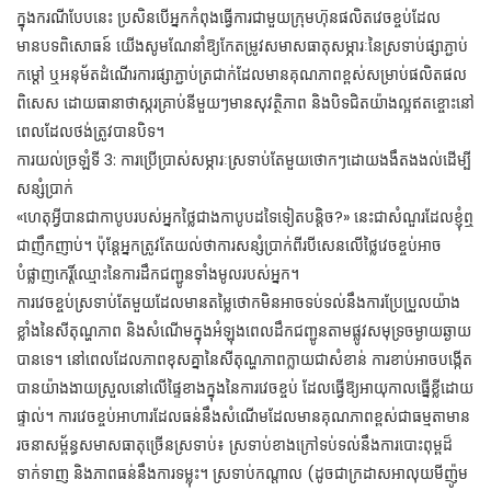
ក្នុងករណីបែបនេះ ប្រសិនបើអ្នកកំពុងធ្វើការជាមួយក្រុមហ៊ុនផលិតវេចខ្ចប់ដែល
មានបទពិសោធន៍ យើងសូមណែនាំឱ្យកែតម្រូវសមាសធាតុសម្ភារៈនៃស្រទាប់ផ្សាភ្ជាប់
កម្ដៅ ឬអនុម័តដំណើរការផ្សាភ្ជាប់ត្រជាក់ដែលមានគុណភាពខ្ពស់សម្រាប់ផលិតផល
ពិសេស ដោយធានាថាស្ករគ្រាប់នីមួយៗមានសុវត្ថិភាព និងបិទជិតយ៉ាងល្អឥតខ្ចោះនៅ
ពេលដែលថង់ត្រូវបានបិទ។
ការយល់ច្រឡំទី 3: ការប្រើប្រាស់សម្ភារៈស្រទាប់តែមួយថោកៗដោយងងឹតងងល់ដើម្បី
សន្សំប្រាក់
«ហេតុអ្វីបានជាកាបូបរបស់អ្នកថ្លៃជាងកាបូបដទៃទៀតបន្តិច?» នេះជាសំណួរដែលខ្ញុំឮ
ជាញឹកញាប់។ ប៉ុន្តែអ្នកត្រូវតែយល់ថាការសន្សំប្រាក់ពីរបីសេនលើថ្លៃវេចខ្ចប់អាច
បំផ្លាញកេរ្តិ៍ឈ្មោះនៃការដឹកជញ្ជូនទាំងមូលរបស់អ្នក។
ការវេចខ្ចប់ស្រទាប់តែមួយដែលមានតម្លៃថោកមិនអាចទប់ទល់នឹងការប្រែប្រួលយ៉ាង
ខ្លាំងនៃសីតុណ្ហភាព និងសំណើមក្នុងអំឡុងពេលដឹកជញ្ជូនតាមផ្លូវសមុទ្រចម្ងាយឆ្ងាយ
បានទេ។ នៅពេលដែលភាពខុសគ្នានៃសីតុណ្ហភាពក្លាយជាសំខាន់ ការខាប់អាចបង្កើត
បានយ៉ាងងាយស្រួលនៅលើផ្ទៃខាងក្នុងនៃការវេចខ្ចប់ ដែលធ្វើឱ្យអាយុកាលធ្នើខ្លីដោយ
ផ្ទាល់។ ការវេចខ្ចប់អាហារដែលធន់នឹងសំណើមដែលមានគុណភាពខ្ពស់ជាធម្មតាមាន
រចនាសម្ព័ន្ធសមាសធាតុច្រើនស្រទាប់៖ ស្រទាប់ខាងក្រៅទប់ទល់នឹងការបោះពុម្ពដ៏
ទាក់ទាញ និងភាពធន់នឹងការទម្លុះ។ ស្រទាប់កណ្តាល (ដូចជាក្រដាសអាលុយមីញ៉ូម