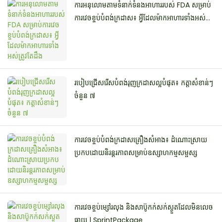
ការអនុលោមតាមទំនាក់ទំនងអាហាររបស់ FDA សម្រាប់
ការវេចខ្ចប់បំពង់ក្រដាស៖ អ្វីដែលម៉ាកអាហារទាំងអស់
ត្រូវតែដឹង
របៀបជ្រើសរើសបំពង់រុញក្រដាសល្អបំផុត៖ កត្តាសំខាន់ៗ
ចំនួន ៧
ការវេចខ្ចប់បំពង់ក្រដាសគ្រឿងសំអាង៖ ដំណោះស្រាយ
ប្រកបដោយនិរន្តរភាពសម្រាប់ឧស្សាហកម្មសម្ផស្ស
ការវេចខ្ចប់ម្សៅរលុង និងសាប៊ូកក់សក់ស្ងួតដែលមិនលេច
ធ្លាយ | SprintPackage