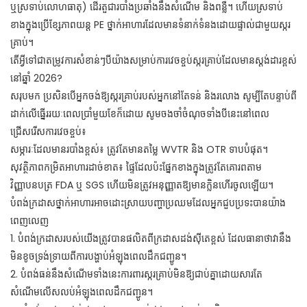
ឬស្រទាប់លោហធាតុ) ដើរតួជារបាំងប្រឆាំងនឹងសំណើម និងពន្លឺ។ ហើយស្រទាប់
ខាងក្នុងប្រើខ្សែភាពយន្ត PE ថ្នាក់អាហារដែលមានទំនាក់ទំនងដោយផ្ទាល់ជាមួយស្ករ
គ្រាប់។
តើ​អ្វី​ទៅ​ជា​តម្រូវការ​សំខាន់ៗ​បី​យ៉ាង​សម្រាប់​ការ​វេច​ខ្ចប់​ស្ករ​គ្រាប់​ដែល​មាន​ស្តង់ដារ​ខ្ពស់​
នៅ​ឆ្នាំ 2026?
សរុបមក ប្រសិនបើអ្នកចង់ឱ្យស្ករគ្រាប់របស់អ្នកនៅតែទន់ និងរលោង សូម្បីតែបន្ទាប់ពី
ដាក់លើធ្នើររយៈពេលប្រាំមួយខែក៏ដោយ សូមចងចាំចំណុចទាំងបីនេះនៅពេល
ជ្រើសរើសការវេចខ្ចប់៖
សម្ភារៈដែលមានរបាំងខ្ពស់៖ ត្រូវតែមានតម្លៃ WVTR និង OTR ទាបបំផុត។
សុវត្ថិភាព​កម្រិត​អាហារ​ដាច់ខាត៖ ផ្ទៃ​ដែល​ប៉ះ​ផ្នែក​ខាងក្នុង​ត្រូវតែ​គោរព​តាម​
វិញ្ញាបនបត្រ FDA ​​ឬ SGS ហើយ​មិនត្រូវ​អនុញ្ញាត​ឱ្យ​មាន​ក្លិន​ហើរ​ចូល​ឡើយ។
បំពង់ក្រដាសថ្នាក់អាហារអាចដោះស្រាយបញ្ហាប្រឈមដែលអ្នកជួបប្រទះបានយ៉ាង
ពេញលេញ
1. បំពង់ក្រដាសរបស់យើងត្រូវបានផលិតពីក្រដាសដង់ស៊ីតេខ្ពស់ ដែលធានាថាវានឹង
មិនខូចទ្រង់ទ្រាយពីការបង្ហាប់អំឡុងពេលដឹកជញ្ជូន។
2. បំពង់ធន់នឹងសំណើមទាំងនេះការពារស្ករគ្រាប់មិនឱ្យជាប់គ្នាដោយសារតែ
សំណើមលើសលប់អំឡុងពេលដឹកជញ្ជូន។