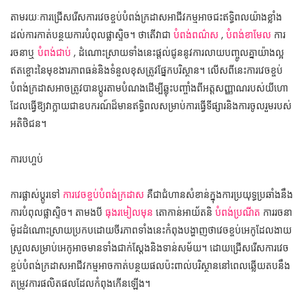
តាមរយៈការជ្រើសរើសការវេចខ្ចប់បំពង់ក្រដាសអាជីវកម្មអាចជះឥទ្ធិពលយ៉ាងខ្លាំង
ដល់ការកាត់បន្ថយការបំពុលផ្លាស្ទិច។ ថាតើវាជា
បំពង់ពណ៌ស
,
បំពង់ខាមែល
ការ
រចនាឬ
បំពង់ជាប់
, ដំណោះស្រាយទាំងនេះផ្តល់ជូននូវការលាយបញ្ចូលគ្នាយ៉ាងល្អ
ឥតខ្ចោះនៃមុខងារភាពធន់និងទំនួលខុសត្រូវផ្នែកបរិស្ថាន។ លើសពីនេះការវេចខ្ចប់
បំពង់ក្រដាសអាចត្រូវបានប្ដូរតាមបំណងដើម្បីឆ្លុះបញ្ចាំងពីអត្តសញ្ញាណរបស់យីហោ
ដែលធ្វើឱ្យវាក្លាយជាឧបករណ៍ដ៏មានឥទ្ធិពលសម្រាប់ការធ្វើទីផ្សារនិងការចូលរួមរបស់
អតិថិជន។
ការបហ្ចប់
ការផ្លាស់ប្តូរទៅ
ការវេចខ្ចប់បំពង់ក្រដាស
គឺជាជំហានសំខាន់ក្នុងការប្រយុទ្ធប្រឆាំងនឹង
ការបំពុលផ្លាស្ទិច។ តាមងបី
ធុងរមៀលមុន
តោកាន់អាយ័តនិ
បំពង់ប្រណីត
ការរចនា
ម៉ូដដំណោះស្រាយប្រកបដោយចីរភាពទាំងនេះកំពុងបង្ហាញថាវេចខ្ចប់អេកូដែលងាយ
ស្រួលសម្រាប់អេកូអាចមានទាំងជាក់ស្តែងនិងទាន់សម័យ។ ដោយជ្រើសរើសការវេច
ខ្ចប់បំពង់ក្រដាសអាជីវកម្មអាចកាត់បន្ថយផលប៉ះពាល់បរិស្ថាននៅពេលឆ្លើយតបនឹង
តម្រូវការផលិតផលដែលកំពុងកើនឡើង។