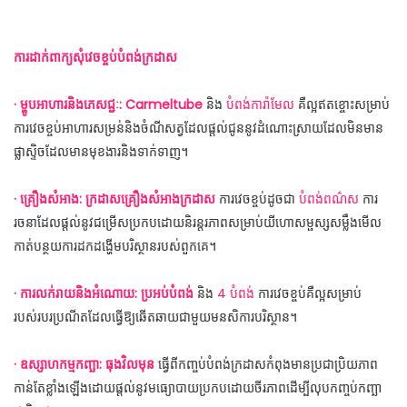
ការដាក់ពាក្យសុំវេចខ្ចប់បំពង់ក្រដាស
· ម្ហូបអាហារនិងភេសជ្ជៈ: Carmeltube
និង
បំពង់ការ៉ាមែល
គឺល្អឥតខ្ចោះសម្រាប់
ការវេចខ្ចប់អាហារសម្រន់និងចំណីសត្វដែលផ្តល់ជូននូវដំណោះស្រាយដែលមិនមាន
ផ្លាស្ទិចដែលមានមុខងារនិងទាក់ទាញ។
· គ្រឿងសំអាង: ក្រដាសគ្រឿងសំអាងក្រដាស
ការវេចខ្ចប់ដូចជា
បំពង់ពណ៌ស
ការ
រចនាដែលផ្តល់នូវជម្រើសប្រកបដោយនិរន្តរភាពសម្រាប់យីហោសម្ផស្សសម្លឹងមើល
កាត់បន្ថយការដកដង្ហើមបរិស្ថានរបស់ពួកគេ។
· ការលក់រាយនិងអំណោយ: ប្រអប់បំពង់
និង
4 បំពង់
ការវេចខ្ចប់គឺល្អសម្រាប់
របស់របរប្រណីតដែលធ្វើឱ្យឆើតឆាយជាមួយមនសិការបរិស្ថាន។
· ឧស្សាហកម្មកញ្ឆា: ធុងវិលមុន
ធ្វើពីកញ្ចប់បំពង់ក្រដាសកំពុងមានប្រជាប្រិយភាព
កាន់តែខ្លាំងឡើងដោយផ្តល់នូវមធ្យោបាយប្រកបដោយចីរភាពដើម្បីលុបកញ្ចប់កញ្ឆា