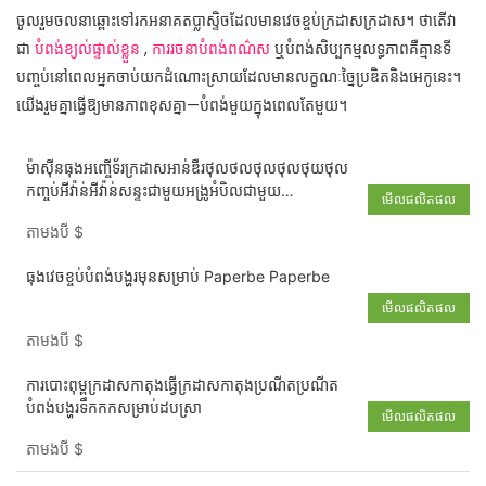
ចូលរួមចលនាឆ្ពោះទៅរកអនាគតប្លាស្ទិចដែលមានវេចខ្ចប់ក្រដាសក្រដាស។ ថាតើវា
ជា
បំពង់ខ្យល់ផ្ទាល់ខ្លួន
,
ការរចនាបំពង់ពណ៌ស
ឬបំពង់សិប្បកម្មលទ្ធភាពគឺគ្មានទី
បញ្ចប់នៅពេលអ្នកចាប់យកដំណោះស្រាយដែលមានលក្ខណៈច្នៃប្រឌិតនិងអេកូនេះ។
យើងរួមគ្នាធ្វើឱ្យមានភាពខុសគ្នា—បំពង់មួយក្នុងពេលតែមួយ។
ម៉ាស៊ីនធុងអញ្ចើទ័រក្រដាសអាន់ឌឺរថុលថលថុលថុលថុយថុល
កញ្ចប់អីវ៉ាន់អីវ៉ាន់សន្ទះជាមួយអង្រូអំបិលជាមួយ
មើលផលិតផល
ម៉ាស៊ីនអេសអេសអេស
តាមងបី
$
ធុងវេចខ្ចប់បំពង់បង្ហូរមុនសម្រាប់ Paperbe Paperbe
មើលផលិតផល
តាមងបី
$
ការបោះពុម្ពក្រដាសកាតុងធ្វើក្រដាសកាតុងប្រណីតប្រណីត
បំពង់បង្ហូរទឹកកកសម្រាប់ដបស្រា
មើលផលិតផល
តាមងបី
$