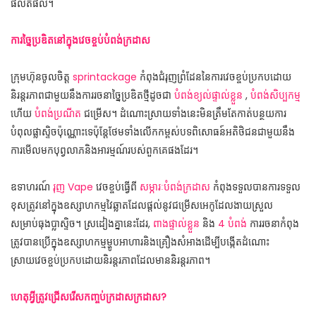
ផលិតផល។
ការច្នៃប្រឌិតនៅក្នុងវេចខ្ចប់បំពង់ក្រដាស
ក្រុមហ៊ុនចូលចិត្ត
sprintackage
កំពុងជំរុញព្រំដែននៃការវេចខ្ចប់ប្រកបដោយ
និរន្តរភាពជាមួយនឹងការរចនាច្នៃប្រឌិតថ្មីដូចជា
បំពង់ខ្យល់ផ្ទាល់ខ្លួន
,
បំពង់សិប្បកម្ម
ហើយ
បំពង់ប្រណីត
ជម្រើស។ ដំណោះស្រាយទាំងនេះមិនត្រឹមតែកាត់បន្ថយការ
បំពុលផ្លាស្ទិចប៉ុណ្ណោះទេប៉ុន្តែថែមទាំងលើកកម្ពស់បទពិសោធន៍អតិថិជនជាមួយនឹង
ការមើលមកបុព្វលាភនិងអារម្មណ៍របស់ពួកគេផងដែរ។
ឧទាហរណ៍
រុញ Vape
វេចខ្ចប់ធ្វើពី
សម្ភារៈបំពង់ក្រដាស
កំពុងទទួលបានការទទួល
ខុសត្រូវនៅក្នុងឧស្សាហកម្មវៃឆ្លាតដែលផ្តល់នូវជម្រើសអេកូដែលងាយស្រួល
សម្រាប់ធុងប្លាស្ទិច។ ស្រដៀងគ្នានេះដែរ,
ពាងផ្ទាល់ខ្លួន
និង
4 បំពង់
ការរចនាកំពុង
ត្រូវបានប្រើក្នុងឧស្សាហកម្មម្ហូបអាហារនិងគ្រឿងសំអាងដើម្បីបង្កើតដំណោះ
ស្រាយវេចខ្ចប់ប្រកបដោយនិរន្តរភាពដែលមាននិរន្តរភាព។
ហេតុអ្វីត្រូវជ្រើសរើសកញ្ចប់ក្រដាសក្រដាស?