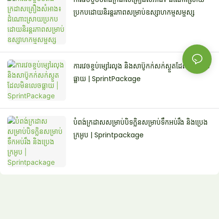
ប្រកបដោយនិរន្តរភាពសម្រាប់ឧស្សាហកម្មសម្ផស្ស
ការវេចខ្ចប់ម្សៅរលុង និងសាប៊ូកក់សក់ស្ងួតដែលមិនលេច
ធ្លាយ | SprintPackage
បំពង់ក្រដាសសម្រាប់បិទក្លិនសម្រាប់ទឹកអប់រឹង និងប្រេង
ក្រអូប | Sprintpackage