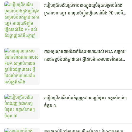
របៀបជ្រើសរើសស្រទាប់ខាងក្នុងល្អបំផុតសម្រាប់បំពង់
ក្រដាសកាហ្វេ៖ អាលុយមីញ៉ូមហ្វីលទល់នឹង PE ទល់នឹង
ខ្លាញ់ធន់នឹងខ្លាញ់
ការអនុលោមតាមទំនាក់ទំនងអាហាររបស់ FDA សម្រាប់
ការវេចខ្ចប់បំពង់ក្រដាស៖ អ្វីដែលម៉ាកអាហារទាំងអស់
ត្រូវតែដឹង
របៀបជ្រើសរើសបំពង់រុញក្រដាសល្អបំផុត៖ កត្តាសំខាន់ៗ
ចំនួន ៧
ការវេចខ្ចប់បំពង់ក្រដាសគ្រឿងសំអាង៖ ដំណោះស្រាយ