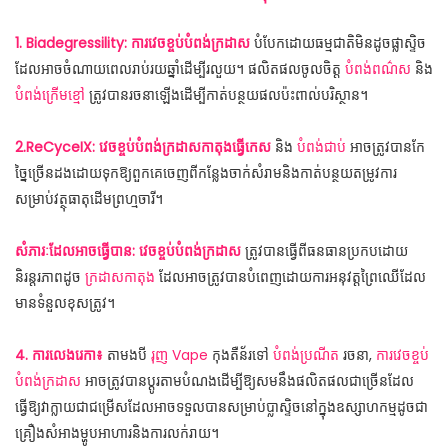
1. Biadegressility: ការវេចខ្ចប់បំពង់ក្រដាស
បំបែកដោយធម្មជាតិមិនដូចផ្លាស្ទិច
ដែលអាចចំណាយពេលរាប់រយឆ្នាំដើម្បីរលួយ។ ផលិតផលចូលចិត្ត
បំពង់ពណ៌ស
និង
បំពង់ក្រើមខ្មៅ
ត្រូវបានរចនាឡើងដើម្បីកាត់បន្ថយផលប៉ះពាល់បរិស្ថាន។
2.ReCyceIX: វេចខ្ចប់បំពង់ក្រដាសកាតុងធ្វើកេស
និង
បំពង់ជាប់
អាចត្រូវបានកែ
ច្នៃច្រើនដងដោយទុកឱ្យពួកគេចេញពីកន្លែងចាក់សំរាមនិងកាត់បន្ថយតម្រូវការ
សម្រាប់វត្ថុធាតុដើមព្រហ្មចារី។
សំភារៈដែលអាចធ្វើបាន: វេចខ្ចប់បំពង់ក្រដាស
ត្រូវបានធ្វើពីធនធានប្រកបដោយ
និរន្តរភាពដូច
ក្រដាសកាតុង
ដែលអាចត្រូវបានបំពេញដោយការអនុវត្តព្រៃឈើដែល
មានទំនួលខុសត្រូវ។
4. ការលេងរេកា៖
តាមងបី
រុញ Vape
កុងតឺន័រទៅ
បំពង់ប្រណីត
រចនា,
ការវេចខ្ចប់
បំពង់ក្រដាស
អាចត្រូវបានប្ដូរតាមបំណងដើម្បីឱ្យសមនឹងផលិតផលជាច្រើនដែល
ធ្វើឱ្យវាក្លាយជាជម្រើសដែលអាចទទួលបានសម្រាប់ប្លាស្ទិចនៅក្នុងឧស្សាហកម្មដូចជា
គ្រឿងសំអាងម្ហូបអាហារនិងការលក់រាយ។