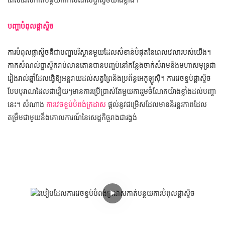
ពេលដែលកាត់បន្ថយកាកសំណល់ប្លាស្ទិចយ៉ាងខ្លាំង។
បញ្ហាបំពុលផ្លាស្ទិច
ការបំពុលផ្លាស្ទិចគឺជាបញ្ហាបរិស្ថានមួយដែលសំខាន់បំផុតនៃពេលវេលារបស់យើង។
កាកសំណល់ប្លាស្ទិករាប់លានតោនបានបញ្ចប់នៅកន្លែងចាក់សំរាមនិងមហាសមុទ្រជា
រៀងរាល់ឆ្នាំដែលធ្វើឱ្យអន្តរាយដល់សត្វព្រៃនិងប្រព័ន្ធអេកូឡូស៊ី។ ការវេចខ្ចប់ផ្លាស្ទិច
បែបបុរាណដែលជារឿយៗមានការប្រើប្រាស់តែមួយការរួមចំណែកយ៉ាងខ្លាំងដល់បញ្ហា
នេះ។ សំណាង
ការវេចខ្ចប់បំពង់ក្រដាស
ផ្តល់នូវជម្រើសដែលមាននិរន្តរភាពដែល
តម្រឹមជាមួយនឹងគោលការណ៍នៃសេដ្ឋកិច្ចរាងជារង្វង់