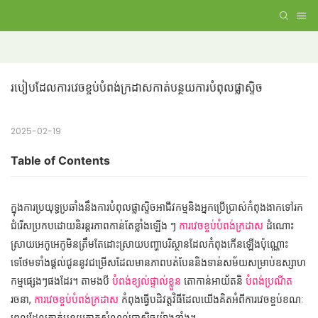
របៀបដែលការវេចខ្ចប់បំពង់ក្រដាសកាត់បន្ថយការបំពុលផ្លាស្ទិច
2025-02-19
Table of Contents
ក្នុងការប្រយុទ្ធប្រឆាំងនឹងការបំពុលផ្លាស្ទិចអាជីវកម្មនិងអ្នកប្រើប្រាស់កំពុងងាកទៅរក
ជំរើសប្រកបដោយនិរន្តរភាពកាន់តែខ្លាំងឡើង ៗ
ការវេចខ្ចប់បំពង់ក្រដាស
ដំណោះ
ស្រាយអេកូអេកូមិនត្រឹមតែដោះស្រាយបញ្ហាបរិស្ថានដែលកំពុងកើនឡើងប៉ុណ្ណោះ
ទេថែមទាំងផ្តល់ជូននូវជម្រើសដែលមានភាពបត់បែននិងទាន់សម័យសម្រាប់ឧស្សាហ
កម្មផ្សេងៗផងដែរ។ តាមងបី
បំពង់ខ្យល់ផ្ទាល់ខ្លួន
តោកាន់អាយ័តនិ
បំពង់ប្រណីត
រចនា,
ការវេចខ្ចប់បំពង់ក្រដាស
កំពុងធ្វើបដិវត្តវិធីដែលយើងគិតអំពីការវេចខ្ចប់ខណៈ