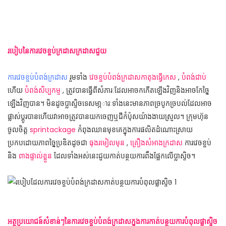
របៀបនៃការវេចខ្ចប់ក្រដាសក្រដាសជួយ
ការវេចខ្ចប់បំពង់ក្រដាស
រួមទាំង
វេចខ្ចប់បំពង់ក្រដាសកាតុងធ្វើកេស
,
បំពង់ជាប់
ហើយ
បំពង់សិប្បកម្ម
, ត្រូវបានធ្វើពីសំភារៈដែលអាចកកើតឡើងវិញនិងអាចកែច្នៃ
ឡើងវិញបាន។ មិនដូចប្លាស្ទិចទេសមា្ភារៈទាំងនេះមានភាពច្របូកច្របល់ដែលអាច
ផ្លាស់ប្តូរបានហើយវាអាចត្រូវបានយកចេញឬជីកំប៉ុសយ៉ាងងាយស្រួល។ ក្រុមហ៊ុន
ចូលចិត្ត
sprintackage
កំពុងឈានមុខគេក្នុងការផលិតដំណោះស្រាយ
ប្រកបដោយភាពច្នៃប្រឌិតដូចជា
ធុងរមៀលមុន
,
គ្រឿងសំអាងក្រដាស
ការវេចខ្ចប់
និង
ពាងផ្ទាល់ខ្លួន
ដែលទាំងអស់នេះជួយកាត់បន្ថយការពឹងផ្អែកលើប្លាស្ទិច។
អត្ថប្រយោជន៍សំខាន់ៗនៃការវេចខ្ចប់បំពង់ក្រដាសក្នុងការកាត់បន្ថយការបំពុលផ្លាស្ទិច