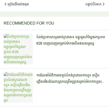
ម្យ៉ាងដើមជាងមុន
បន្ទាប់បិនេហ
RECOMMENDED FOR YOU
បំពង់ប្រទាលបបូរមាត់ក្រដាស៖ មគ្គុទ្ទេសក៍ស្វែងរកប្រភព
B2B ពេញលេញសម្រាប់ម៉ាកផលិតផលសម្ផស្ស
ការណែនាំអំពីការវេចខ្ចប់បំពង់ក្រដាសកាហ្វេ៖ របៀប
ជ្រើសរើសដំណោះស្រាយត្រឹមត្រូវសម្រាប់ម៉ាកកាហ្វេរបស់
អ្នក