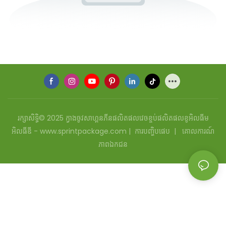
រក្សាសិទ្ធិ© 2025 ក្វាងចូវសាហ្គនភីនផលិតផលវេចខ្ចប់ផលិតផលខូអិលធីម
អិលធីឌី - www.sprintpackage.com |
ការបញ្ហិបផេប
|
គោលការណ៍
ភាពឯកជន