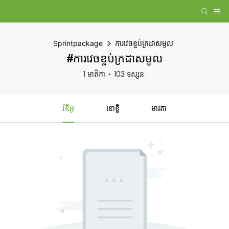
Sprintpackage
ការវេចខ្ចប់ក្រដាសមូល
#ការវេចខ្ចប់ក្រដាសមូល
1 មាតិកា
103 ទស្សនៈ
វីឌីអូ
ខោខ្លី
មារតា