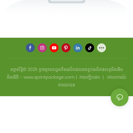
រក្សាសិទ្ធិ© 2025 ក្វាងចូវសាហ្គនភីនផលិតផលវេចខ្ចប់ផលិតផលខូអិលធីម
អិលធីឌី - www.sprintpackage.com |
ការបញ្ហិបផេប
|
គោលការណ៍
ភាពឯកជន