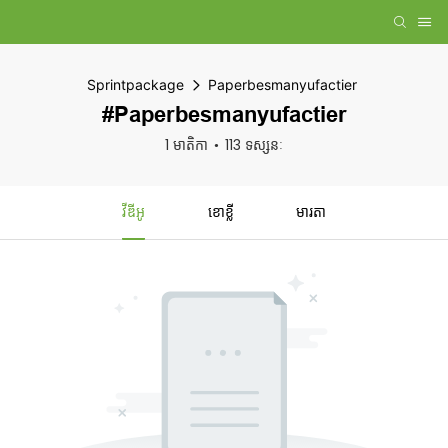
Sprintpackage
Paperbesmanyufactier
#Paperbesmanyufactier
1 មាតិកា
113 ទស្សនៈ
វីឌីអូ
ខោខ្លី
មារតា