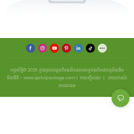
រក្សាសិទ្ធិ© 2025 ក្វាងចូវសាហ្គនភីនផលិតផលវេចខ្ចប់ផលិតផលខូអិលធីម
អិលធីឌី - www.sprintpackage.com |
ការបញ្ហិបផេប
|
គោលការណ៍
ភាពឯកជន