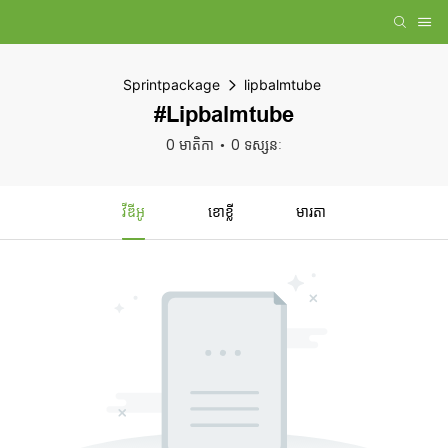
Sprintpackage
lipbalmtube
#lipbalmtube
0 មាតិកា
0 ទស្សនៈ
វីឌីអូ
ខោខ្លី
មារតា