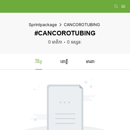
Sprintpackage
CANCOROTUBING
#CANCOROTUBING
0 មាតិកា
0 ទស្សនៈ
វីឌីអូ
ខោខ្លី
មារតា