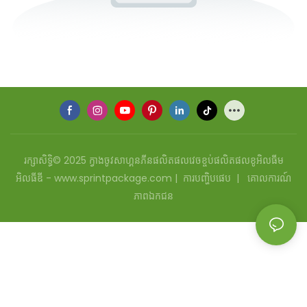
រក្សាសិទ្ធិ© 2025 ក្វាងចូវសាហ្គនភីនផលិតផលវេចខ្ចប់ផលិតផលខូអិលធីម
អិលធីឌី - www.sprintpackage.com |
ការបញ្ហិបផេប
|
គោលការណ៍
ភាពឯកជន