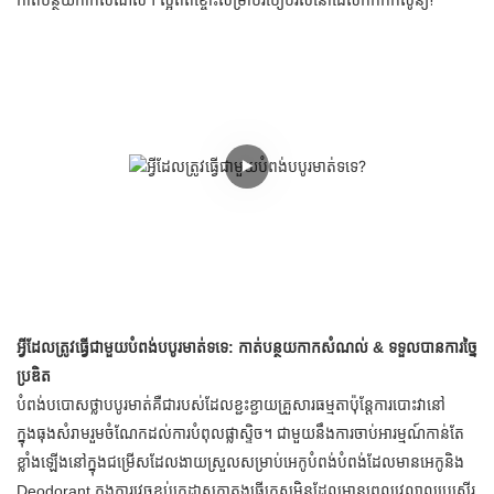
កាត់បន្ថយកាកសំណល់។ ល្អឥតខ្ចោះសម្រាប់របៀបរស់នៅដែលកកកកសូន្យ!
អ្វីដែលត្រូវធ្វើជាមួយបំពង់បបូរមាត់ទទេ: កាត់បន្ថយកាកសំណល់ & ទទួលបានការច្នៃ
ប្រឌិត
បំពង់បបោសថ្លាបបូរមាត់គឺជារបស់ដែលខ្ជះខ្ជាយគ្រួសារធម្មតាប៉ុន្តែការបោះវានៅ
ក្នុងធុងសំរាមរួមចំណែកដល់ការបំពុលផ្លាស្ទិច។ ជាមួយនឹងការចាប់អារម្មណ៍កាន់តែ
ខ្លាំងឡើងនៅក្នុងជម្រើសដែលងាយស្រួលសម្រាប់អេកូបំពង់បំពង់ដែលមានអេកូនិង
Deodorant ក្នុងការវេចខ្ចប់ក្រដាសកាតុងធ្វើកេសមិនដែលមានពេលវេលាល្អប្រសើរ