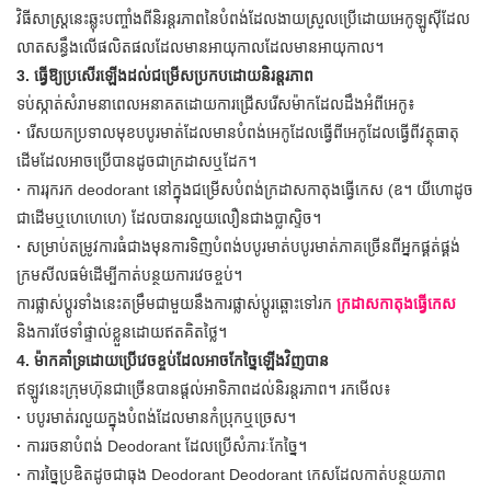
វិធីសាស្រ្តនេះឆ្លុះបញ្ចាំងពីនិរន្តរភាពនៃបំពង់ដែលងាយស្រួលប្រើដោយអេកូឡូស៊ីដែល
លាតសន្ធឹងលើផលិតផលដែលមានអាយុកាលដែលមានអាយុកាល។
3. ធ្វើឱ្យប្រសើរឡើងដល់ជម្រើសប្រកបដោយនិរន្តរភាព
ទប់ស្កាត់សំរាមនាពេលអនាគតដោយការជ្រើសរើសម៉ាកដែលដឹងអំពីអេកូ៖
·
រើសយកប្រទាលមុខបបូរមាត់ដែលមានបំពង់អេកូដែលធ្វើពីអេកូដែលធ្វើពីវត្ថុធាតុ
ដើមដែលអាចប្រើបានដូចជាក្រដាសឬដែក។
·
ការរុករក deodorant នៅក្នុងជម្រើសបំពង់ក្រដាសកាតុងធ្វើកេស (ឧ។ យីហោដូច
ជាដើមឬហេហេហេ) ដែលបានរលួយលឿនជាងប្លាស្ទិច។
·
សម្រាប់តម្រូវការធំជាងមុនការទិញបំពង់បបូរមាត់បបូរមាត់ភាគច្រើនពីអ្នកផ្គត់ផ្គង់
ក្រមសីលធម៌ដើម្បីកាត់បន្ថយការវេចខ្ចប់។
ការផ្លាស់ប្តូរទាំងនេះតម្រឹមជាមួយនឹងការផ្លាស់ប្តូរឆ្ពោះទៅរក
ក្រដាសកាតុងធ្វើកេស
និងការថែទាំផ្ទាល់ខ្លួនដោយឥតគិតថ្លៃ។
4. ម៉ាកគាំទ្រដោយប្រើវេចខ្ចប់ដែលអាចកែច្នៃឡើងវិញបាន
ឥឡូវនេះក្រុមហ៊ុនជាច្រើនបានផ្តល់អាទិភាពដល់និរន្តរភាព។ រកមើល៖
·
បបូរមាត់រលួយក្នុងបំពង់ដែលមានកំប្រុកឬច្រេស។
·
ការរចនាបំពង់ Deodorant ដែលប្រើសំភារៈកែច្នៃ។
·
ការច្នៃប្រឌិតដូចជាធុង Deodorant Deodorant កេសដែលកាត់បន្ថយភាព