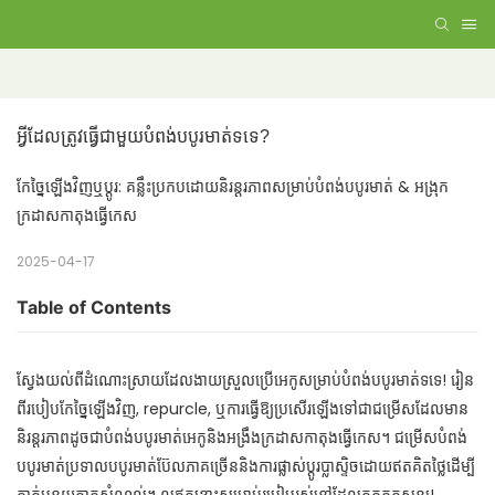
អ្វីដែលត្រូវធ្វើជាមួយបំពង់បបូរមាត់ទទេ?
កែច្នៃឡើងវិញឬប្តូរ: គន្លឹះប្រកបដោយនិរន្តរភាពសម្រាប់បំពង់បបូរមាត់ & អង្រុក
ក្រដាសកាតុងធ្វើកេស
2025-04-17
Table of Contents
ស្វែងយល់ពីដំណោះស្រាយដែលងាយស្រួលប្រើអេកូសម្រាប់បំពង់បបូរមាត់ទទេ! រៀន
ពីរបៀបកែច្នៃឡើងវិញ, repurcle, ឬការធ្វើឱ្យប្រសើរឡើងទៅជាជម្រើសដែលមាន
និរន្តរភាពដូចជាបំពង់បបូរមាត់អេកូនិងអង្រឹងក្រដាសកាតុងធ្វើកេស។ ជម្រើសបំពង់
បបូរមាត់ប្រទាលបបូរមាត់ប៊ែលភាគច្រើននិងការផ្លាស់ប្តូរប្លាស្ទិចដោយឥតគិតថ្លៃដើម្បី