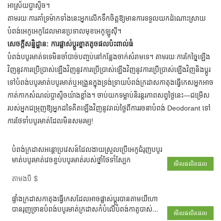
អាស្រ័យប្លាស្ទិច។
តាមរយៈការគាំទ្រម៉ាកទាំងនេះអ្នកលើកទឹកចិត្តឱ្យមានការទទួលយកដំណោះស្រាយ
បំពង់អេកូអេកូដែលមានប្រទាលមុខអេកូឡូស៊ី។
សេចក្តីសន្និដ្ឋាន: ការផ្លាស់ប្តូរខ្នាតតូចផលប៉ះពាល់ធំ
បំពង់បបូរមាត់ទទេមិនចាំបាច់បញ្ចប់នៅកន្លែងចាក់សំរាមទេ។ តាមរយៈការកែច្នៃឡើង
វិញនូវការប្រើប្រាស់ឡើងវិញនូវការប្រើប្រាស់ឡើងវិញនូវការប្រើប្រាស់ឡើងវិញនិងប្តូរ
ទៅបំពង់បបូរមាត់បបូរមាត់ឬអង្រួនក្នុងទ្រង់ទ្រាយបំពង់ក្រដាសកាតុងធ្វើកេសអ្នកអាច
កាត់កាកសំណល់ប្លាស្ទិចយ៉ាងខ្លាំង។ ចាប់យកទម្លាប់និរន្តរភាពសព្វថ្ងៃនេះ—ជម្រើស
របស់អ្នកជម្រុញឱ្យអ្នកដទៃគិតឡើងវិញនូវរាល់ថ្ងៃពីការរចនាបំពង់ Deodorant ទៅ
ការថែទាំបបូរមាត់ដែលមិនសមរម្យ!
បំពង់ក្រដាសអន្តោប្រវេសន៍ដែលងាយស្រួលប្រើអេកូជំរុញបបូរ
មាត់បបូរមាត់វេចខ្ចប់បបូរមាត់របស់ថ្នាំថែទាំស្បែក
មើលផលិតផល
តាមងបី
$
ផ្ទាំងក្រដាសកាតុងធ្វើកេសដែលអាចផ្លាស់ប្តូរបានតាមយីហោ
បានរុញច្រានបំពង់បបូរមាត់ក្រដាសកំបំលើបំពង់កាតូបាស់លើ
មើលផលិតផល
បំពង់ខ្យល់ជ្រាបទឹកជ្រោះ