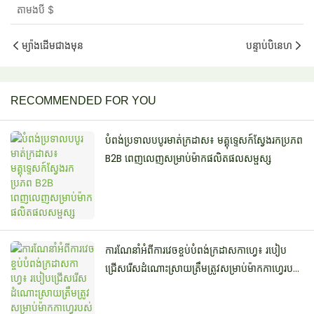
តាមងបី
$
ម្យ៉ាងដើមជាងមុន
បន្ទាប់បិនេហ
RECOMMENDED FOR YOU
បំពង់ប្រទាលបបូរមាត់ក្រដាស៖ មគ្គុទ្ទេសក៍ស្វែងរកប្រភព
B2B ពេញលេញសម្រាប់ម៉ាកផលិតផលសម្ផស្ស
ការណែនាំអំពីការវេចខ្ចប់បំពង់ក្រដាសកាហ្វេ៖ របៀប
ជ្រើសរើសដំណោះស្រាយត្រឹមត្រូវសម្រាប់ម៉ាកកាហ្វេរបស់
អ្នក