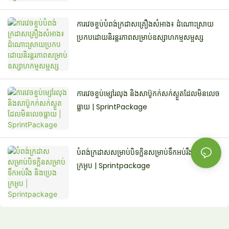
ការវេចខ្ចប់បំពង់ក្រដាសគ្រឿងសំអាង៖ ដំណោះស្រាយ
ប្រកបដោយនិរន្តរភាពសម្រាប់ឧស្សាហកម្មសម្ផស្ស
ការវេចខ្ចប់ម្សៅរលុង និងសាប៊ូកក់សក់ស្ងួតដែលមិនលេច
ធ្លាយ | SprintPackage
បំពង់ក្រដាសសម្រាប់បិទក្លិនសម្រាប់ទឹកអប់រឹង និងប្រេង
ក្រអូប | Sprintpackage