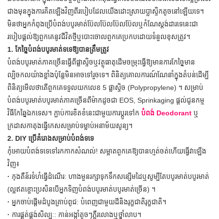
ជាងមុនក្នុងការគិតឡើងវិញពីរបៀបដែលយើងដោះស្រាយប្លាស្ទិកតូចនៅឡើយទេ។
មិនថាអ្នកកំពុងប្រើបំពង់បបូរមាត់ប៊ែលប៊ែលប៊ែលប៊ែលឬកំណែស្តង់ដារទេនេះជា
របៀបផ្តល់ឱ្យពួកគេនូវជីវិតថ្មីឬបោះចោលពួកគេប្រកបដោយទំនួលខុសត្រូវ។
1. កែច្នៃបំពង់បបូរមាត់ទទេឱ្យបានត្រឹមត្រូវ
បំពង់បបូរមាត់ភាគច្រើនធ្វើពីផ្លាស្ទិចឬវត្ថុធាតុដើមចម្រុះធ្វើឱ្យមានការកែច្នៃមាន
ល្បិចកលយ៉ាងខ្លាំងប៉ុន្តែមិនអាចទៅរួចទេ។ ពិនិត្យគោលការណ៍ណែនាំក្នុងតំបន់ដើម្បី
ពិនិត្យមើលថាតើពួកគេទទួលយកលេខ 5 ផ្លាស្ទិច (Polypropylene) ។ សម្រាប់
បំពង់បបូរមាត់បបូរមាត់ភាគច្រើនពីម៉ាកដូចជា EOS, Sprinkaging ផ្តល់ជូនកម្ម
វិធីកែឆ្នៃឯកទេស។ ភ្ជាប់ការខិតខំនេះជាមួយការប្តូរទៅក
បំពង់ Deodorant
ឬ
ក្រដាសកាតុងធ្វើកេសសម្រាប់ទម្លាប់អនាម័យសូន្យ។
2. DIY ប្រើគំរោងសម្រាប់បំពង់ទទេ
កុំអោយបំពង់ទទេទៅរកកាកសំណល់! សម្អាតពួកគេឱ្យបានហ្មត់ចត់ហើយធ្វើវាឡើង
វិញ៖
·
កុងតឺន័រទំហំធ្វើដំណើរ: ហាងមួនរក្សាទុកទឹកសន្សើមដៃឬសូម្បីតែបបូរមាត់បបូរមាត់
(ល្អឥតខ្ចោះប្រសិនបើអ្នកទិញបំពង់បបូរមាត់បបូរមាត់ច្រើន) ។
·
អ្នកចាប់ផ្តើមដំបូងគ្រាប់ពូជ: បំពេញជាមួយដីនិងរុក្ខជាតិរុក្ខជាតិ។
·
ការផ្គត់ផ្គង់សិល្បៈ: កាន់អង្កាំតូចៗភ្លឺរលោងឬថ្នាំលាប។