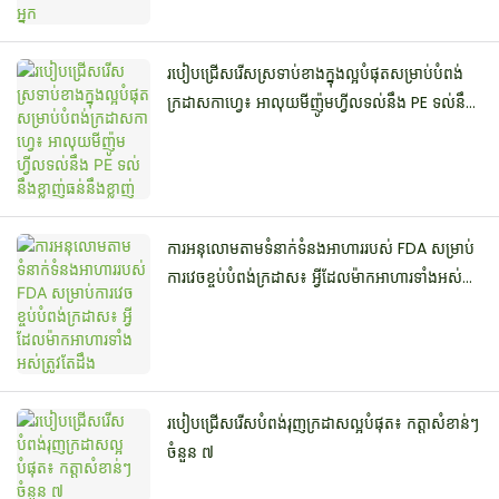
របៀបជ្រើសរើសស្រទាប់ខាងក្នុងល្អបំផុតសម្រាប់បំពង់
ក្រដាសកាហ្វេ៖ អាលុយមីញ៉ូមហ្វីលទល់នឹង PE ទល់នឹង
ខ្លាញ់ធន់នឹងខ្លាញ់
ការអនុលោមតាមទំនាក់ទំនងអាហាររបស់ FDA សម្រាប់
ការវេចខ្ចប់បំពង់ក្រដាស៖ អ្វីដែលម៉ាកអាហារទាំងអស់
ត្រូវតែដឹង
របៀបជ្រើសរើសបំពង់រុញក្រដាសល្អបំផុត៖ កត្តាសំខាន់ៗ
ចំនួន ៧