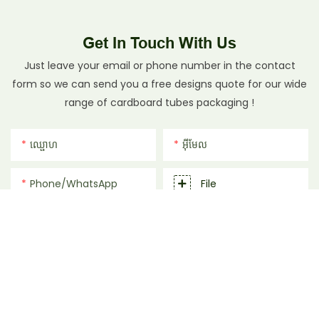
Get In Touch With Us
Just leave your email or phone number in the contact
form so we can send you a free designs quote for our wide
range of cardboard tubes packaging !
ឈ្ផោហ
អ៊ីមែល
Phone/whatsApp
File
ដេលបេញចិត្ដ