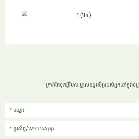
គ្រាន់តែទុកអ៊ីមែល ឬលេខទូរស័ព្ទរបស់អ្នកនៅក្នុងទ
ឈ្មោះ
ទូរស័ព្ទ/whatsApp