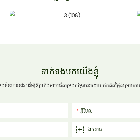
ទាក់ទងមកយើងខ្ញុំ
ម្រង់ទំនាក់ទំនង ដើម្បីឱ្យយើងអាចផ្ញើសម្រង់តម្លៃរចនាដោយឥតគិតថ្លៃសម្រាប់ក
អ៊ីមែល
ឯកសារ