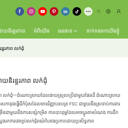
ដោយនិរន្តរភាព
អំពីយើង
ធនធាន
ទាក់ទងមកយើងខ្ញុំ
ន្តរភាព លក់ដុំ
ោយនិរន្តរភាព លក់ដុំ
ន្តរភាព លក់ដុំ—ដំណោះស្រាយដែលងាយស្រួលប្រើជាមួយផែនដី ដំណោះស្រាយ
្រដាសកាតុងធ្វើជីកំប៉ុសដែលមានវិញ្ញាបនបត្រ FSC ជាមួយនឹងស្រទាប់ការពារ
្រើនជាមួយនឹងការសន្សំកម្រិត ការបោះពុម្ពដែលអាចប្ដូរតាមបំណង ការដឹក
តិ ស្វែងរកការវេចខ្ចប់លក់ដុំពណ៌បៃតងប្រកបដោយប្រសិទ្ធភាព