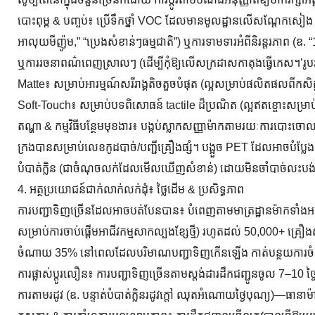
បោះពុម្ព & បញ្ចប់៖ ប្រើទឹកថ្នាំ VOC ដែលមានមូលដ្ឋានលើសណ្តែកសៀង ដើម្ប
អាលុយមីញ៉ូម,” “ប្រេងសំខាន់ៗធម្មជាតិ”) ឬការទាមទារអំពីនិរន្តរភាព (
ឬការរចនាពណ៌ពេញស្រាលៗ (ដើម្បីកុំឱ្យលើសក្រដាសកាតុងធ្វើកេស។’រូបរាង
Matte៖ សម្រាប់​អារម្មណ៍​សរីរាង្គ​តិចតួច​បំផុត (ល្អ​សម្រាប់​ផលិតផល​ពី​កសិ
Soft-Touch៖ សម្រាប់បទពិសោធន៍ tactile ដ៏ប្រណិត (ល្អឥតខ្ចោះសម្រាប់បន្
តណ្ហា & កម្មវិធីបន្ថែមមុខងារ៖ បង្កប់ស្លាកសញ្ញាម៉ាកតាមរយៈការបោ
ក្រងបានសម្រាប់លេខកូដបាច់/បញ្ជីគ្រឿងផ្សំ។ បង្អួច PET ដែលអាចបំប
បំបាត់ក្លិន (ជាចំណុចលក់ដែលមើលឃើញសំខាន់) ដោយមិនចាំបាច់លះបង់ន
4. អត្ថប្រយោជន៍ជាក់លាក់លក់ដុំ៖ ថ្លៃដើម & ប្រសិទ្ធភាព
ការបញ្ជាទិញច្រើនដែលអាចបត់បែនបាន៖ បំពេញតាមមាត្រដ្ឋានម៉ាកទាំង
សម្រាប់ការចាប់ផ្តើមអាជីវកម្មសាកល្បងខ្សែថ្មី) រហូតដល់ 50,000+ គ្រ
ចំណាយ 35% នៅពេលដែលបរិមាណបញ្ជាទិញកើនឡើង កាត់បន្ថយការចំណាយ
ការផ្លាស់ប្តូរលឿន៖ ការបញ្ជាទិញច្រើនតាមស្តង់ដារដឹកជញ្ជូនចូល 7–10 ថ្
ការតាមរដូវ (ឧ. បន្ទាត់បំបាត់ក្លិនរដូវក្តៅ ឈុតអំណោយថ្ងៃបុណ្យ)—ធានាម