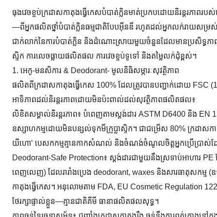
ធុងវេចខ្ចប់ក្រដាសកាតុងធ្វើកេសបំបាត់ក្លិនមាត់ប្រកបដោយនិរន្តរភាពរបស់
—ពីអ្នកផលិតថ្នាំបំបាត់ក្លិនធម្មជាតិបែបអ៊ីនឌី រហូតដល់អ្នកលក់រាយសម្រ
ជាក់លាក់នៃការបំបាត់ក្លិន និងដំណោះស្រាយមួយចំនួនដែលមានប្រសិទ្ធភ
ស្ទិក ការលេចធ្លាយផលិតផល ការវេចខ្ចប់ទូទៅ និងតម្លៃលក់ដុំខ្ពស់។
1. អេកូ-មនសិការ & Deodorant- មូលនិធិសម្ភារៈសុវត្ថិភាព
ផលិតពីក្រដាសកាតុងធ្វើកេស 100% ដែលត្រូវបានបញ្ជាក់ដោយ FSC (1.8–កម
អាទិភាពដល់និរន្តរភាពដោយមិនប៉ះពាល់ដល់សុវត្ថិភាពផលិតផល៖
លិខិតសម្គាល់និរន្តរភាព៖ បំពេញតាមស្តង់ដារ ASTM D6400 និង EN 13
ឧស្សាហកម្មដោយមិនបន្សល់ទុកមីក្រូប្លាស្ទិក។ ជាជម្រើស 80% ក្រដាសកាត
យីហោ’ បេសកកម្មគ្មានកាកសំណល់ និងចំណង់ចំណូលចិត្តអ្នកប្រើប្រាស់ដែលដឹងអំ
Deodorant-Safe Protection៖ ស្ដង់ដារជាមួយនឹងស្រទាប់អាហារ PE 
ពេញលេញ) ដែលរារាំងប្រេង deodorant, waxes និងសារធាតុសកម្ម (ឧទ
កាតុងធ្វើកេស។ អនុលោមតាម FDA, EU Cosmetic Regulation 1223/
ថែរក្សាផ្ទាល់ខ្លួន—គ្មានជាតិគីមី ធានាផលិតផលសុទ្ធ។
ភាពធន់នៃរចនាសម្ព័ន្ធ៖ ជញ្ជាំងក្រដាសកាតុងរឹង ធន់នឹងការពត់កោងនៅក