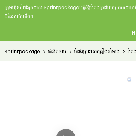
ក្រុមហ៊ុនបំពង់ក្រដាស Sprintpackage:
ធ្វើឱ្យបំពង់ក្រដាសប្រកបដោយនិរ
ជីវិតរបស់យើង។
H
Sprintpackage
ផលិតផល
បំពង់ក្រដាសគ្រឿងសំអាង
បំពង