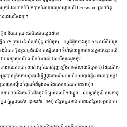
កូតខាងក្រៅដែលអាចបំបែកបានដែលមានមូលដ្ឋានលើ beeswax ស្រេចចិត្ត
ំពប់ដោយចៃដន្យ។
បំបាត់ក្លិន និងលក្ខណៈផលិតផលស្តង់ដារ៖
ន 75 ក្រាម (ទំហំលក់ដុំទូទៅបំផុត)—អង្កត់ផ្ចិតខាងក្នុង 5.5 សង់ទីម៉ែត្រ,
ំបាត់ក្លិនខ្លួន ឬដំណើរការផ្សិតទេ។ ទំហំផ្ទាល់ខ្លួនមានសម្រាប់បន្ទះឈើ
ោយរក្សាស្នូលដែលមិនប៉ះពាល់ដល់បរិស្ថានដូចគ្នា។
តដោយភាពជាក់លាក់ (ឬកំណាត់រុញឡើងតាមចំណូលចិត្តម៉ាក) ដែលរំកិល
បានក្រិតតាមខ្នាតដើម្បីផ្គូផ្គងភាពរឹងរបស់ដំបងបំបាត់ក្លិន ធានាបាននូវ
ោះស្រាយបណ្តឹងកំពូលអំពីធុងអេកូដែលមានគុណភាពទាប)។
ភាពធន់នឹងការបិទជិតក្នុងអំឡុងពេលដឹកជញ្ជូន—ទប់ស្កាត់ធូលី សារធាតុ
ុង (ផ្គូផ្គងធុង’s lip-safe liner) បន្ថែមស្រទាប់ការពារបន្ថែមសម្រាប់ការ
ករក្សាអត្តសញ្ញាណ ខណៈពេលដែលពឹងផ្អែកលើសោភ័ណភាពអេកូ៖