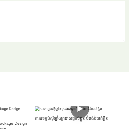
ការវេចខ្ចប់ស៊ីឡាំងក្រដាសផ្ទាល់ខ្លួន បំពង់បំបាត់ក្លិន
tpackage Design