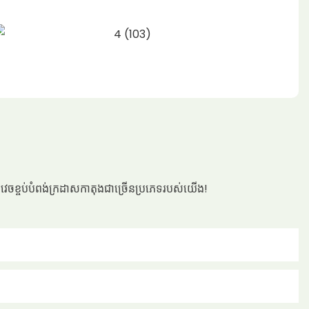
ារវេចខ្ចប់បំពង់ក្រដាសកាតុងជាច្រើនប្រភេទរបស់យើង!