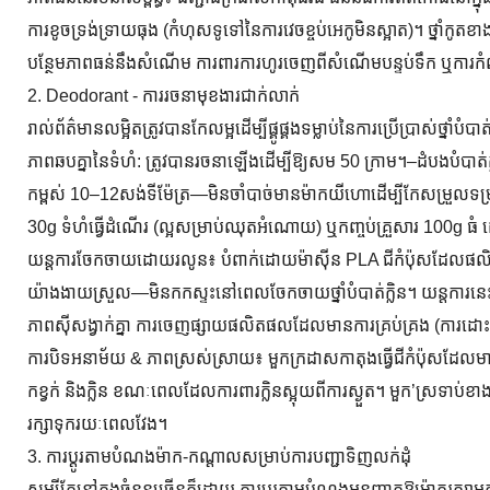
ការខូចទ្រង់ទ្រាយធុង (កំហុសទូទៅនៃការវេចខ្ចប់អេកូមិនស្អាត)។ ថ្នាំ
បន្ថែមភាពធន់នឹងសំណើម ការពារការហូរចេញពីសំណើមបន្ទប់ទឹក ឬការក
2. Deodorant - ការរចនាមុខងារជាក់លាក់
រាល់ព័ត៌មានលម្អិតត្រូវបានកែលម្អដើម្បីផ្គូផ្គងទម្លាប់នៃការប្រើប្រាស់ថ្នាំ
ភាពឆបគ្នានៃទំហំ: ត្រូវបានរចនាឡើងដើម្បីឱ្យសម 50 ក្រាម។–ដំបងបំបាត់ក្លិ
កម្ពស់ 10–12សង់ទីម៉ែត្រ—មិនចាំបាច់មានម៉ាកយីហោដើម្បីកែសម្រួលទម្រង់ប
30g ទំហំធ្វើដំណើរ (ល្អសម្រាប់ឈុតអំណោយ) ឬកញ្ចប់គ្រួសារ 100g ធំ ដ
យន្តការចែកចាយដោយរលូន៖ បំពាក់ដោយម៉ាស៊ីន PLA ជីកំប៉ុសដែលផលិ
យ៉ាងងាយស្រួល—មិនកកស្ទះនៅពេលចែកចាយថ្នាំបំបាត់ក្លិន។ យន្តការនេះត្រូវ
ភាពស៊ីសង្វាក់គ្នា ការចេញផ្សាយផលិតផលដែលមានការគ្រប់គ្រង (ការដ
ការបិទអនាម័យ & ភាពស្រស់ស្រាយ៖ មួកក្រដាសកាតុងធ្វើជីកំប៉ុសដែលមាន
កខ្វក់ និងក្លិន ខណៈពេលដែលការពារក្លិនស្អុយពីការស្ងួត។ មួក’ស្រទាប់ខាងក្ន
រក្សាទុករយៈពេលវែង។
3. ការប្ដូរតាមបំណងម៉ាក-កណ្តាលសម្រាប់ការបញ្ជាទិញលក់ដុំ
សូម្បីតែនៅក្នុងចំនួនច្រើនក៏ដោយ ការប្ដូរតាមបំណងអនុញ្ញាតឱ្យម៉ា