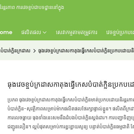
ន្តរភាព ការវេចខ្ចប់ជាបទដ្ឋាននៅក្នុង
ome
ផលិតផល
សេវាកម្មតាមតម្រូវការ
វេចខ្ចប់ប្រកប
់បំបាត់ក្លិនក្រដាស
ធុងវេចខ្ចប់ក្រដាសកាតុងធ្វើកេសបំបាត់ក្លិនប្រកបដោយនិរ
ធុងវេចខ្ចប់ក្រដាសកាតុងធ្វើកេសបំបាត់ក្លិនប្រកបដ
ប្រភព ធុងវេចខ្ចប់ក្រដាសកាតុងធ្វើកេសបំបាត់ក្លិនមាត់ប្រកបដោយនិរ
បំបាត់ក្លិន-សុវត្ថិភាពសម្រាប់ម៉ាកផលិតផលថែរក្សាផ្ទាល់ខ្លួន។ ផលិតពីក
ការលេចធ្លាយ ធុងទាំងនេះសមនឹងដំបងបំបាត់ក្លិនស្តង់ដារ។ ការបញ្ជាទិញច
ជញ្ជូនលឿន។ ល្អបំផុតសម្រាប់ការខ្ជះខ្ជាយសូន្យ បន្ទាត់បំបាត់ក្លិនធម្មជា