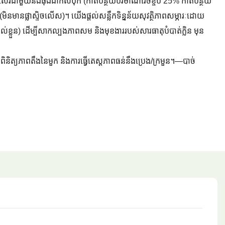
យប្រសើរជាមួយនឹងធុងដាក់សំបុក (កាត់បន្ថយបរិមាណវេចខ្ចប់ 25% កាត់បន្ថយ
មិនមានផ្លាស្ទិចលើស)។ យើងផ្តល់សន្លឹកទិន្នន័យសុវត្ថិភាពសម្ភារៈដោយ
្ទាល់ខ្លួន) ដើម្បីសាកល្បងភាពសម និងមុខងាររបស់សារធាតុបំបាត់ក្លិន មុន
តពិនិត្យភាពតឹងនៃមួក និងការធ្វើតេស្តភាពធន់នឹងប្រេង/ក្រមួន។—បាច់