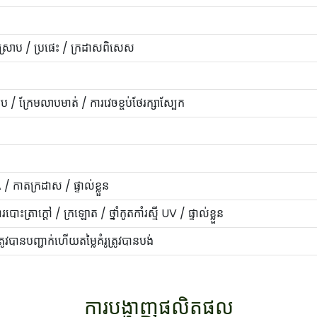
 ស្រោប / ប្រផេះ / ក្រដាសពិសេស
រអូប / ក្រែមលាបមាត់ / ការវេចខ្ចប់ថែរក្សាស្បែក
ាតក្រដាស / ផ្ទាល់ខ្លួន
្រាក្តៅ / ក្រឡោត / ថ្នាំកូតកាំរស្មី UV / ផ្ទាល់ខ្លួន
ត្រូវបានបញ្ជាក់ហើយតម្លៃគំរូត្រូវបានបង់
ការបង្ហាញផលិតផល