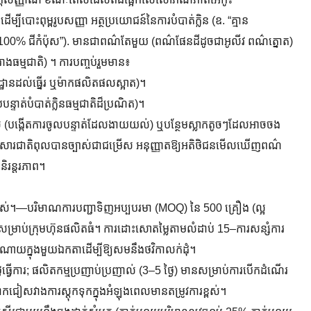
ីបោះពុម្ពរូបសញ្ញា អត្ថប្រយោជន៍នៃការបំបាត់ក្លិន (ឧ. “គ្មាន
ឧ. “100% ជីកំប៉ុស”). មានជាពណ៌តែមួយ (ពណ៌ផែនដីដូចជាអូលីវ ពណ៌ត្នោត)
ធម្មជាតិ) ។ ការបញ្ចប់រួមមាន៖
ដ្ឋាន​ដល់​ធ្នើរ ឬ​ម៉ាក​ផលិតផល​ស្អាត)។
ទាត់បំបាត់ក្លិនធម្មជាតិដ៏ប្រណិត)។
ះចោល (បង្កើតការចូលបន្ទាត់ដែលងាយយល់) ឬបន្ថែមស្លាកតូចៗដែលអាចចង
្លែងសារជាតិពុលបានច្បាស់ជាជម្រើស អនុញ្ញាតឱ្យអតិថិជនមើលឃើញពណ៌
ិរន្តរភាព។
អស់។—បរិមាណការបញ្ជាទិញអប្បបរមា (MOQ) នៃ 500 គ្រឿង (ល្អ
ឿងសម្រាប់ក្រុមហ៊ុនផលិតធំ។ ការដោះសោតម្លៃតាមលំដាប់ 15–ការសន្សំការ
ក្នុងមួយឯកតាដើម្បីឱ្យសមនឹងថវិកាលក់ដុំ។
ងៃធ្វើការ; ផលិតកម្មប្រញាប់ប្រញាល់ (3–5 ថ្ងៃ) មានសម្រាប់ការបើកដំណើរ
៉ាកជៀសវាងការស្តុកទុកក្នុងអំឡុងពេលមានតម្រូវការខ្ពស់។