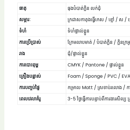
ធាតុ
ធុងបំបាត់ក្លិន លក់ដុំ
សម្ភារៈ
ក្រដាសកាតុងធ្វើកេស / ខ្មៅ / ស /
ទំហំ
ទំហំផ្ទាល់ខ្លួន
ការប្រើប្រាស់
ក្រែមលាបមាត់ / បំបាត់ក្លិន / ក្លិនក្
រាង
ជុំ/ផ្ទាល់ខ្លួន
ការបោះពុម្ព
CMYK / Pantone / ផ្ទាល់ខ្លួន
គ្រឿងបន្លាស់
Foam / Sponge / PVC / EVA / ក
ការបញ្ចប់ផ្ទៃ
កម្រាល Matt / ស្រទាប់រលោង / ការបោះត
ពេលវេលាគំរូ
3-5 ថ្ងៃធ្វើការបន្ទាប់ពីការងារសិល្បៈ