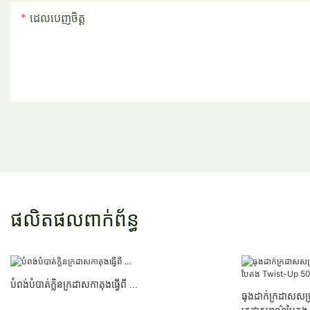
ដេលបេញចិត្ដ
ផលិតផលពាក់ព័ន្ធ
បំពង់បំបាត់ក្លិនក្រដាសកាតុងធ្វើពី ...
ធុងដាក់ក្រដាសសម្រាប