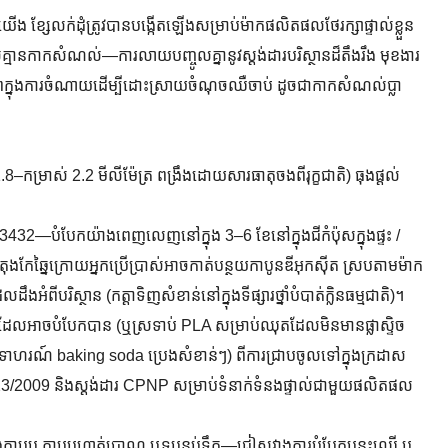
យើង ខ្សែលក់ដុំត្រូវបានបង្កើតឡើងសម្រាប់ម៉ាកផលិតផលថែរក្សាផ្ទាល់ខ្លួន
ស់គ្មានកាកសំណល់—ការលាយបញ្ចូលគ្នានូវស្តង់ដារបរិស្ថានដ៏តឹងរឹង មុខងារ
ាពក្នុងការចំណាយដើម្បីដោះស្រាយចំណុចឈឺចាប់ ដូចជាកាកសំណល់ប្លា
្រាស់ 2.2 មីលីម៉ែត្រ ពង្រឹងដោយសារធាតុចងពីរុក្ខជាតិ) ធុងផ្តល់
432—បំបែកយ៉ាងពេញលេញនៅក្នុង 3–6 ខែនៅក្នុងជីកំប៉ុសក្នុងផ្ទះ /
ុងកែឆ្នៃក្រោយអ្នកប្រើប្រាស់អាចកាត់បន្ថយកាបូនឌីអុកស៊ីត ស្របតាមម៉ាក
ពីបរិស្ថាន (កត្តាទិញសំខាន់នៅក្នុងទីផ្សារថ្នាំបំបាត់ក្លិនធម្មជាតិ)។
ដែលអាចបំបែកបាន (ឬស្រទាប់ PLA សម្រាប់ឈុតដែលមិនមានផ្លាស្ទិច
ាហរណ៍ baking soda ប្រេងសំខាន់ៗ) ពីការជ្រាបចូលទៅក្នុងក្រដាស
2009 និងស្តង់ដារ CPNP សម្រាប់ទំនាក់ទំនងផ្ទាល់ជាមួយផលិតផល
្នុងកាបូប កាបូបហាត់ប្រាណ ឬទូបន្ទប់ទឹក—ជៀសវាងការបំបែកបន្ទះឈើ ឬ