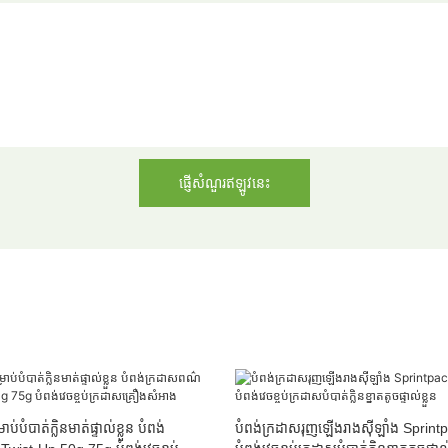
ផ្ញើសំណួរឥឡូវនេះ
់បំបាត់ក្លិនមាត់ផ្ទាល់ខ្លួន បំពង់
បំពង់ក្រដាសរុញឡើងរាងស៊ីឡាំង Sprin