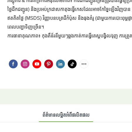
ភស្តុភារ & ការគាំទ្រការអនុលោមភាព៖ ការដឹកជញ្ជូនច្រើនត្រូវបានធ្វើឱ្
ថ្លៃដឹកជញ្ជូន) និងប្រអប់ក្រដាសកាតុងធ្វើកេសដែលអាចកែច្នៃឡើងវិញបាន (
ឥតគិតថ្លៃ (MSDS) វិញ្ញាបនបត្រជីកំប៉ុស និងធុងគំរូ (ជាមួយការបោះពុម្ពផ
ពេលបញ្ជាទិញច្រើន។
ការធានាគុណភាព៖ កុងតឺន័រនីមួយៗឆ្លងកាត់ការធ្វើតេស្តបង្វិល/រុញ ការត្រួ
ព័ត៌មានលម្អិតអំពីផលិតផល