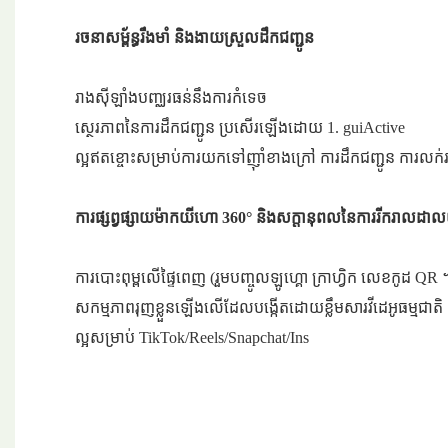
រចនាសម្ព័ន្ធរឹងមាំ និងងាយស្រួលដឹកជញ្ជូន
រាងស៊ីឡាំងបញ្ឈរធន់នឹងការកំទេច
ស្ថេរភាពនៃការដឹកជញ្ជូន ប្រសើរឡើងដោយ 1. guiActive
ល្អឥតខ្ចោះសម្រាប់ការយកទៅញ៉ាំខាងក្រៅ ការដឹកជញ្ជូន ការលក
ការផ្សព្វផ្សាយម៉ាកយីហោ 360° និងសក្តានុពលនៃការរីករាលដា
ការបោះពុម្ពលើផ្ទៃពេញ (រួមបញ្ចូលឡូហ្គោ ក្រាហ្វិក លេខកូដ QR
សកម្មភាពរុញខ្លួនឡើងលើដែលបង្កើតដោយខ្លឹមសារវីដេអូធម្មជាតិ
ល្អសម្រាប់ TikTok/Reels/Snapchat/Ins