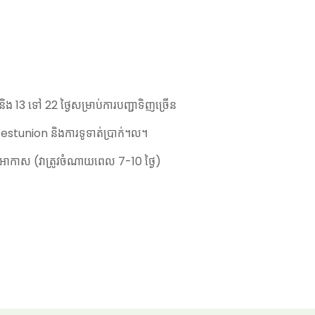
 និង 13 ទៅ 22 ថ្ងៃសម្រាប់ការបញ្ជាទិញច្រើន
estunion និងការទូទាត់ប្រាក់។ល។
ូវអាកាស (វាត្រូវចំណាយពេល 7-10 ថ្ងៃ)