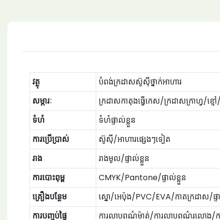
វត្ថុ
បំពង់ក្រដាសស៊ូស៊ីថ្នាក់អាហារ
សម្ភារៈ
ក្រដាសកាតុងធ្វើកេស/ក្រដាសក្រាហ្វ/ខ
ទំហំ
ទំហំផ្ទាល់ខ្លួន
ការប្រើប្រាស់
ស៊ូស៊ី/អាហារផ្សេងៗទៀត
រាង
រាងមូល/ផ្ទាល់ខ្លួន
ការបោះពុម្ព
CMYK/Pantone/ផ្ទាល់ខ្លួន
គ្រឿងបន្ថែម
ស្នោ/អេប៉ុង/PVC/EVA/កាតក្រដាស/ផ្ទាល
ការបញ្ចប់ផ្ទៃ
ការ​លាប​ពណ៌​ម៉ាត់/ការ​លាប​ពណ៌​រលោង/ការ​ប