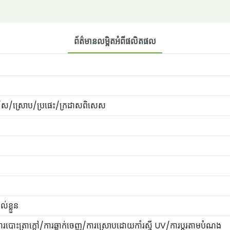
ព័ត៌មានលម្អិតអំពីផលិតផល
្មៅ/ស/ស្រោប/ប្រផេះ/ក្រដាសពិសេស
់ខ្លួន
ោះ​ត្រា​ក្តៅ/ការ​ឆ្លាក់​ចេញ/ការ​ស្រោប​ដោយ​កាំរស្មី UV/ការ​ប្ដូរ​តាម​បំណង