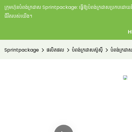
ក្រុមហ៊ុនបំពង់ក្រដាស Sprintpackage:
ធ្វើឱ្យបំពង់ក្រដាសប្រកបដោយនិរ
ជីវិតរបស់យើង។
H
Sprintpackage
ផលិតផល
បំពង់ក្រដាសស៊ូស៊ី
បំពង់ក្រដា