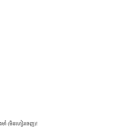
រឹងមាំ (មិនហៀរចេញ)!