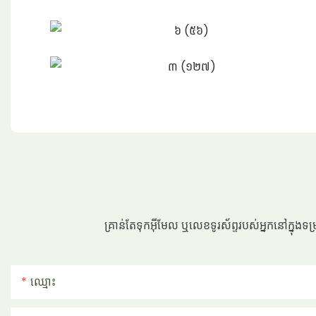
គ្រាន់តែទុកអ៊ីមែល ឬលេខទូរស័ព្ទរបស់អ្នកនៅក្នុងទ
ឈ្មោះ