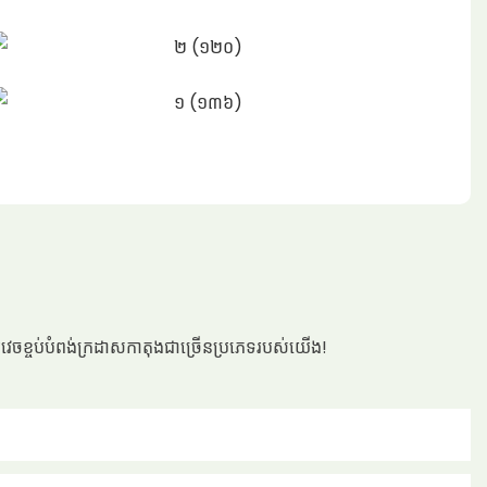
ារវេចខ្ចប់បំពង់ក្រដាសកាតុងជាច្រើនប្រភេទរបស់យើង!