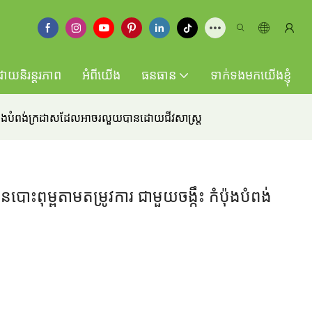
ដោយនិរន្តរភាព
អំពីយើង
ធនធាន
ទាក់ទងមកយើងខ្ញុំ
 កំប៉ុងបំពង់ក្រដាសដែលអាចរលួយបានដោយជីវសាស្រ្ត
ោះពុម្ពតាមតម្រូវការ ជាមួយចង្កឹះ កំប៉ុងបំពង់