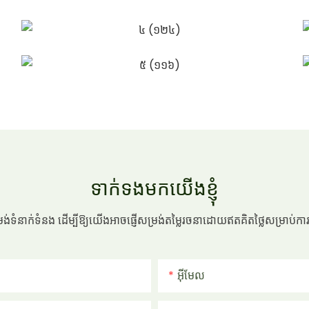
ទាក់ទងមកយើងខ្ញុំ
ម្រង់ទំនាក់ទំនង ដើម្បីឱ្យយើងអាចផ្ញើសម្រង់តម្លៃរចនាដោយឥតគិតថ្លៃសម្រាប់ក
អ៊ីមែល