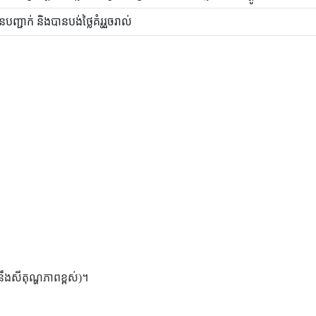
ានបញ្ជាក់ និងបានបង់ថ្លៃគំរូរួចរាល់
នឹងសីតុណ្ហភាពខ្ពស់)។