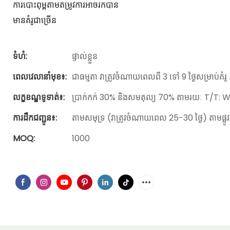
ការបោះពុម្ពតាមតម្រូវការអាចរកបាន
មានគំរូជាច្រើន
ទំហំ:
ផ្ទាល់ខ្លួន
ពេលវេលានាំមុខ៖:
ជាធម្មតា វាត្រូវចំណាយពេលពី 3 ទៅ 9 ថ្ងៃសម្រាប់គំរូ
លក្ខខណ្ឌទូទាត់៖:
ប្រាក់កក់ 30% និងសមតុល្យ 70% តាមរយៈ T/T: W
ការដឹកជញ្ជូន៖:
តាមសមុទ្រ (វាត្រូវចំណាយពេល 25-30 ថ្ងៃ) តាមផ្ល
MOQ:
1000