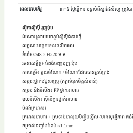
ពេលវេលាគំរូ
៣-៥ ថ្ងៃធ្វើការ បន្ទាប់ពីស្នាដៃសិល្បៈត្រូវប
ស៊ូកាស៊ូស៊ី រុញប៉ុប
ដំណោះស្រាយវេចខ្ចប់ស៊ូស៊ីជំនាន់ថ្មី
លក្ខណៈបច្ចេកទេសផលិតផល
ទំហំ៖ Ø48 × H220 ម.ម
រចនាសម្ព័ន្ធ៖ បំពង់បញ្ឈររុញ-ប៉ុប
ការបម្រើ៖ មួយចំណែក / ចំណែកដែលបានគ្រប់គ្រង
សម្ភារៈថ្នាក់វេជ្ជសាស្ត្រ (កត្តាទំនុកចិត្តសំខាន់)
គម្រប និងចំបើង៖ PP ថ្នាក់អាហារ
ឌុយចំបើង៖ ស៊ីលីកូនថ្នាក់អាហារ
បំពង់ក្រដាស៖
ក្រដាសអាហារ + ស្រទាប់អាលុយមីញ៉ូមហ្វីល (មានសុវត្ថិភាព ធន់
កម្រាស់ជញ្ជាំងបំពង់ ≈1.1mm