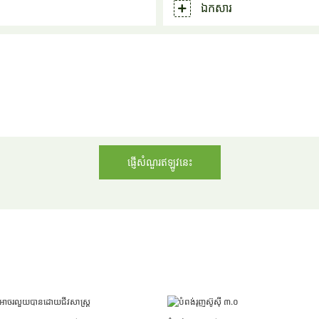
ឯកសារ
ផ្ញើសំណួរឥឡូវនេះ