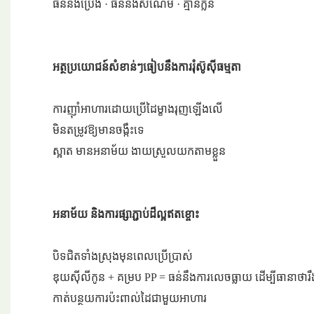
ធន់នឹងប្រេង · ធន់នឹងសំណើម · គ្មានក្លិន
អត្ថប្រយោជន៍សំខាន់ៗធៀបនឹងការរុំស៊ូស៊ីធម្មតា
ការញ៉ាំអាហារដោយប្រើដៃម្ខាងរុញឡើងលើ
មិនតម្រូវឱ្យមានចង្កឹះទេ
ស្អាត មានអនាម័យ ងាយស្រួលយកតាមខ្លួន
អនាម័យ និងការផ្សាភ្ជាប់ដ៏ល្អឥតខ្ចោះ
បិទជិតទាំងស្រុងមុនពេលប្រើប្រាស់
ឌុយស៊ីលីកូន + គម្រប PP = ធន់នឹងការលេចធ្លាយ ដើម្បីធានាថា
កាត់បន្ថយការប៉ះពាល់ដៃជាមួយអាហារ