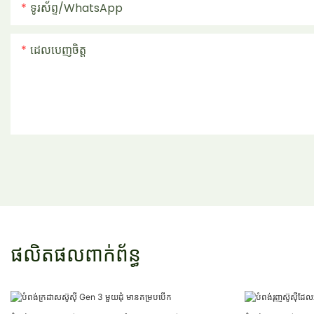
ទូរស័ព្ទ/whatsApp
ដេលបេញចិត្ដ
ផលិតផលពាក់ព័ន្ធ