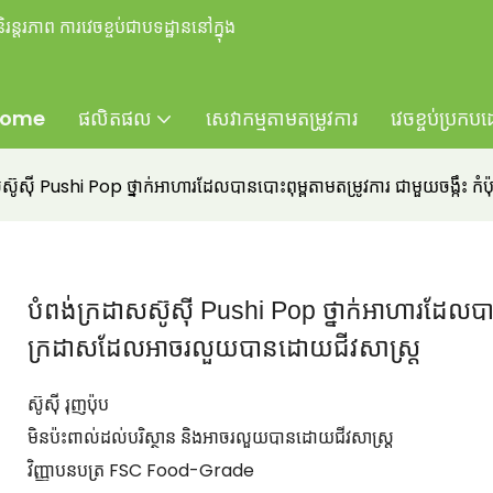
ន្តរភាព ការវេចខ្ចប់ជាបទដ្ឋាននៅក្នុង
ome
ផលិតផល
សេវាកម្មតាមតម្រូវការ
វេចខ្ចប់ប្រកប
សស៊ូស៊ី Pushi Pop ថ្នាក់អាហារដែលបានបោះពុម្ពតាមតម្រូវការ ជាមួយចង្កឹះ
បំពង់ក្រដាសស៊ូស៊ី Pushi Pop ថ្នាក់អាហារដែលបានប
ក្រដាសដែលអាចរលួយបានដោយជីវសាស្រ្ត
ស៊ូស៊ី រុញប៉ុប
មិនប៉ះពាល់ដល់បរិស្ថាន និងអាចរលួយបានដោយជីវសាស្រ្ត
វិញ្ញាបនបត្រ FSC Food-Grade