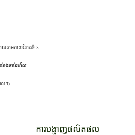
់រាយតាមកាលវិភាគទី 3
លយ៉ាងឆាប់រហ័ស
 ។ល។)
ការបង្ហាញផលិតផល