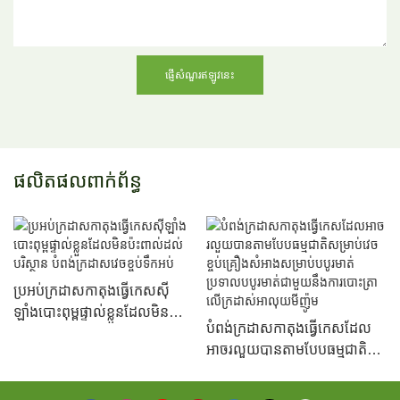
ផ្ញើសំណួរឥឡូវនេះ
ផលិតផលពាក់ព័ន្ធ
ប្រអប់ក្រដាសកាតុងធ្វើកេសស៊ី
ឡាំងបោះពុម្ពផ្ទាល់ខ្លួនដែលមិនប៉ះ
បំពង់ក្រដាសកាតុងធ្វើកេសដែល
ពាល់ដល់បរិស្ថាន បំពង់ក្រដាសវេច
អាចរលួយបានតាមបែបធម្មជាតិ
ខ្ចប់ទឹកអប់
សម្រាប់វេចខ្ចប់គ្រឿងសំអាង
សម្រាប់បបូរមាត់ប្រទាលបបូរមាត់