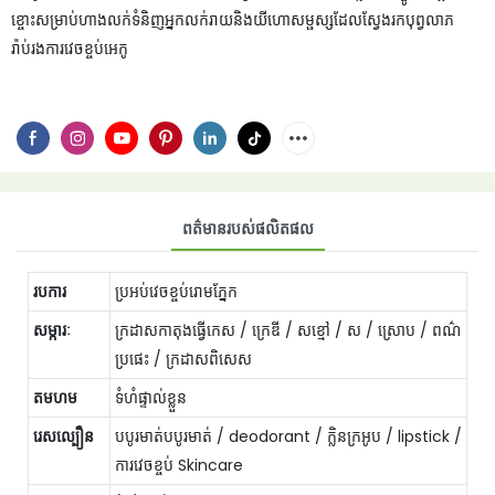
ខ្ចោះសម្រាប់ហាងលក់ទំនិញអ្នកលក់រាយនិងយីហោសម្ផស្សដែលស្វែងរកបុព្វលាភ
រ៉ាប់រងការវេចខ្ចប់អេកូ
ពត៌មានរបស់ផលិតផល
របការ
ប្រអប់វេចខ្ចប់រោមភ្នែក
សម្ការៈ
ក្រដាសកាតុងធ្វើកេស / ក្រេឌី / សខ្មៅ / ស / ស្រោប / ពណ៌
ប្រផេះ / ក្រដាសពិសេស
តមហម
ទំហំផ្ទាល់ខ្លួន
រេសល្បឿន
បបូរមាត់បបូរមាត់ / deodorant / ក្លិនក្រអូប / lipstick /
ការវេចខ្ចប់ Skincare