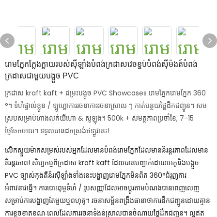
រោមភ្នែកក្លែងក្លាយរបស់ស៊ីឡាំងបំពង់ក្រដាសវេចខ្ចប់បំពង់ស៊ីម៉ងត៍បំពង់
ក្រដាសជាមួយបង្អួច PVC
ក្រដាស kraft kaft + ជម្រះបង្អួច PVC Showcases រោមភ្នែករោមភ្នែក 360
°។ ទំហំផ្ទាល់ខ្លួន / ឡូហ្គោការរចនាការរចនាស្រាល ៗ កាត់បន្ថយថ្លៃដឹកជញ្ជូន។ សម
ស្របសម្រាប់ហាងលក់យីហោ & សូឡុង។ 500k + សមត្ថភាពប្រចាំខែ, 7-15
ថ្ងៃចែកចាយ។ ទទួលបានដកស្រង់ឥឡូវនេះ!
លើកស្ទួយម៉ាកសម្រស់របស់អ្នកដែលមានបំពង់រោមភ្នែកដែលមាននិរន្តរភាពដែលមាន
និរន្តរភាព! សិប្បកម្មពីក្រដាស kraft kaft ដែលបានបញ្ជាក់ដោយអេកូនិងបង្អួច
PVC ច្បាស់កុងតឺន័រស៊ីឡាំងទាំងនេះបង្ហាញរោមភ្នែកមិនពិត 360°ជំរុញការ
អំពាវនាវធ្នើ។ ការបោះពុម្ពទំហំ / រូបសញ្ញាដែលអាចប្ដូរតាមបំណងបានពេញលេញ
សម្រាប់ការបង្ហាញតែមួយឬពហុគូ។ រចនាសម្ព័នពង្រឹងធានាថាការដឹកជញ្ជូនដោយគ្មាន
ការខូចខាតខណៈពេលដែលការរចនាទំងន់ស្រាលបានចំណាយថ្លៃដឹកជញ្ជូន។ ល្អឥត