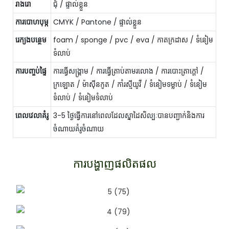
រាងរោ
ជុំ / ផ្ទាល់ខ្លួន
ការបោហបុម្ក
CMYK / Pantone / ផ្ទាល់ខ្លួន
រេក្យងបន្ថេម
foam / sponge / pvc / eva / កាតក្រដាស / ទំនៀម
ទំលាប់
ការបញ្ចប់ផ្ទៃ
ការធ្វើសង្គ្រាម / ការធ្វើត្រាប់តាមរលោង / ការបោះត្រាក្តៅ /
ក្រឡោត / ម៉ាស៊ីនកូត / កាំរស្មីយូវី / ទំនៀមទម្លាប់ / ទំនៀម
ទំលាប់ / ទំនៀមទំលាប់
ពេលវេលាគំរូ
3-5 ថ្ងៃធ្វើការនៅពេលដែលស្នាដៃសិល្បៈបានបញ្ជាក់និងការ
ចំណាយគំរូចំណាយ
ការបង្ហាញផលិតផល