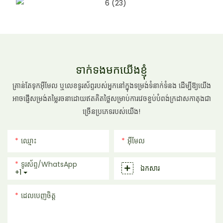
ទាក់ទងមកយើងខ្ញុំ
គ្រាន់តែទុកអ៊ីមែល ឬលេខទូរស័ព្ទរបស់អ្នកនៅក្នុងទម្រង់ទំនាក់ទំនង ដើម្បីឱ្យយើង
អាចផ្ញើសម្រង់តម្លៃរចនាដោយឥតគិតថ្លៃសម្រាប់ការវេចខ្ចប់បំពង់ក្រដាសកាតុងជា
ច្រើនប្រភេទរបស់យើង!
ឈ្មោះ
អ៊ីមែល
ទូរស័ព្ទ/whatsApp
ឯកសារ
+1
ដេលបេញចិត្ដ