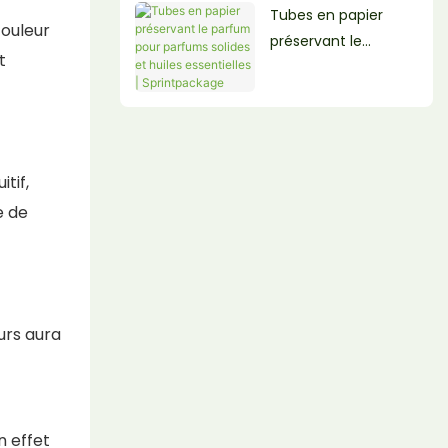
Tubes en papier
couleur
préservant le
t
parfum pour
parfums solides et
huiles essentielles |
Sprintpackage
tif,
e de
urs aura
n effet