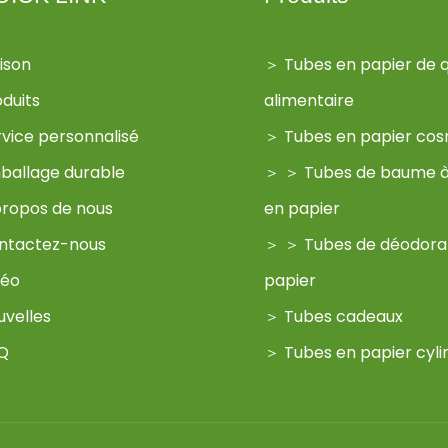
ison
＞
Tubes en papier de q
oduits
alimentaire
rvice personnalisé
＞
Tubes en papier co
ballage durable
＞
＞
Tubes de baume à
propos de nous
en papier
ntactez-nous
＞
＞
Tubes de déodora
déo
papier
uvelles
＞
Tubes cadeaux
Q
＞
Tubes en papier cyli