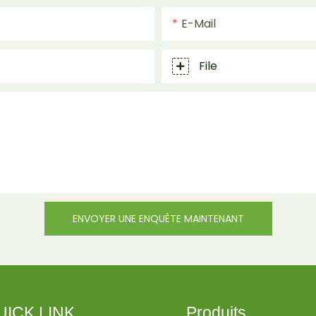
E-Mail
File
ENVOYER UNE ENQUÊTE MAINTENANT
UICK LINK
Produits