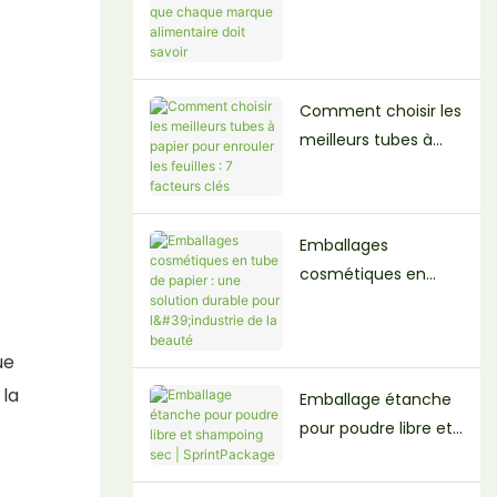
des emballages en
tube de papier : ce
que chaque marque
alimentaire doit
Comment choisir les
savoir
meilleurs tubes à
papier pour enrouler
les feuilles : 7
facteurs clés
Emballages
cosmétiques en
tube de papier : une
solution durable pour
l'industrie de la
ue
beauté
 la
Emballage étanche
pour poudre libre et
shampoing sec |
SprintPackage