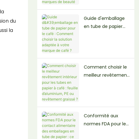
t B2B pour les
la
marques de beauté
Guide d'emballage
sion du
en tube de papier
ssi la
pour le café :
Comment choisir la
solution adaptée à
votre marque de
café ?
Comment choisir le
meilleur revêtement
intérieur pour les
tubes en papier à
café : feuille
d’aluminium, PE ou
revêtement
Conformité aux
graissé ?
normes FDA pour le
contact alimentaire