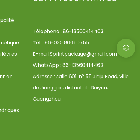
ualité
Téléphone : 86-13560414463
smétique
Tél. : 86-020 86650755
 lèvres
E-mail:
Sprintpackage@gmail.com
WhatsApp : 86-13560414463
nt en
Adresse :
salle 601, n° 55 Jiaju Road, ville
de Jianggao, district de Baiyun,
Guangzhou
ndriques