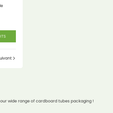
de
ITS
uivant
 our wide range of cardboard tubes packaging !