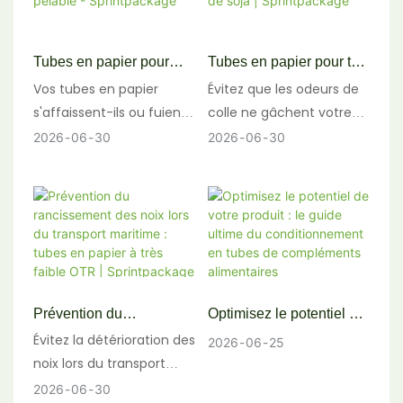
Tubes en papier pour
Tubes en papier pour thé
noix de coco sous vide |
sans odeur | Emballages
Vos tubes en papier
Évitez que les odeurs de
Emballage en aluminium
à base de colle de soja |
s'affaissent-ils ou fuient-
colle ne gâchent votre
pelable - Sprintpackage
Sprintpackage
ils lors du rinçage à
thé bio. Sprintpackage
2026
06
30
2026
06
30
l'azote ? Sprintpackage
propose des tubes à thé
propose des tubes en
en papier sans odeur,
papier composite haute
fabriqués avec une colle
résistance avec
à base de soja de qualité
membranes pelables
alimentaire et selon un
thermoscellées pour une
procédé de dégazage
étanchéité parfaite sur
rigoureux. Recevez des
Prévention du
Optimisez le potentiel de
les lignes MAP. Demandez
échantillons gratuits !
rancissement des noix
votre produit : le guide
Évitez la détérioration des
2026
06
25
des échantillons gratuits !
lors du transport
ultime du
noix lors du transport
maritime : tubes en
conditionnement en
maritime. Découvrez
2026
06
30
papier à très faible OTR |
tubes de compléments