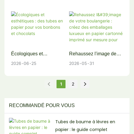
comment les tubes en
Sprintpackage
alimentaires
papier haute barrière à
très faible teneur en OTR
(EVOH/VMPET) de
Sprintpackage
préservent la fraîcheur et
prolongent la durée de
Écologiques et
Rehaussez l'image de
conservation.
esthétiques : des tubes
votre boulangerie : créez
2026
06
25
2026
05
31
en papier pour vos
des emballages luxueux
bonbons et chocolats
en papier cartonné
imprimé sur mesure pour
1
2
vos biscuits.
RECOMMANDÉ POUR VOUS
Tubes de baume à lèvres en
papier : le guide complet