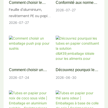
Comment choisir le
Conformité aux normes
meilleur revêtement
FDA pour le contact
Feuille d'aluminium,
2026
07
27
intérieur pour les tubes
alimentaire des
revêtement PE ou papier
en papier à café : feuille
emballages en tube de
sulfurisé : quel
2026
07
27
d’aluminium, PE ou
papier : ce que chaque
revêtement intérieur est
revêtement graissé ?
marque alimentaire doit
le plus adapté à votre
savoir
tube en carton pour
café ? Guide complet
2026 avec données sur
les propriétés barrières,
comparaison des coûts
Comment choisir un
Découvrez pourquoi les
et résultats des tests de
emballage push pop
tubes en papier
2026
07
24
2026
06
30
durée de conservation.
pour sushis
constituent la solution
d'emballage idéale pour
les aliments pour chiens