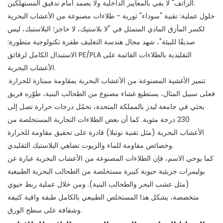
الزائف" لا يفي بالمعايير الداخلية ولا يصمد أمام تدقيق المستهلكين.
حلول عملية: تقنية "سوداء" ثورية - طلاءات مصنوعة من الأعشاب البحرية
لكسر المأزق المادي المتمثل في "لا بلاستيك، لا حاجز؛ البلاستيك، ليس
صديقًا للبيئة"، شهد مجال هندسة التغليف طفرة تكنولوجية متطورة:
الاستبدال الكامل لرقائق PE/PLA التقليدية بالطلاءات القائمة على
الأعشاب البحرية.
تتميز الأغشية المصنوعة من الأعشاب البحرية بمقاومة ممتازة للحرارة.
فعلى سبيل المثال، يستطيع غشاء مصنوع من الطحالب البنية، طوّره فريق
بحثي في ​​جامعة ليدز بالمملكة المتحدة، تحمّل درجات حرارة تصل إلى
230 درجة مئوية. كما أن بعض الطلاءات التجارية المستخلصة من
الأعشاب البحرية (مثل تقنية نوتبلا) قادرة على تحقيق مقاومة للحرارة
وخصائص مقاومة للماء والزيوت تضاهي البلاستيك التقليدي.
كما يوحي الاسم، فإن الطلاءات المصنوعة من الأعشاب البحرية عبارة عن
بوليمرات جزيئية حيوية كبيرة مستخلصة من الطحالب البحرية الطبيعية
(مثل عشب البحر والطحالب البنية). ومن خلال عملية ربط حيوي
متخصصة، يشكل هذا المستخلص الطبيعي بالكامل طبقة واقية كثيفة
وشفافة على سطح الورق.