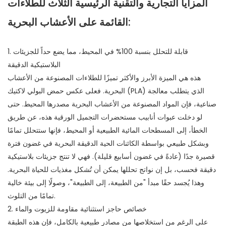
المزايا التجارية والتقنية الرئيسية الثلاث للطلاءات
القائمة على الأعشاب البحرية:
1. قابلة للتحلل بنسبة 100% في المحيط، مما يضع حداً للجزيئات
البلاستيكية الدقيقة
هذه هي الميزة الأبرز والأكثر تميزًا للطلاءات المصنوعة من الأعشاب
البحرية. فعلى عكس حمض البولي لاكتيك (PLA) الذي يتطلب معالجة
صناعية، فإن المواد المصنوعة من الأعشاب البحرية مصدرها المحيط. حتى
لو دخلت عبوات أنابيب مستحضرات التجميل الورقية هذه، عن طريق
الخطأ، إلى المسطحات المائية الطبيعية أو المحيط، فإنها ستتحلل تمامًا
وبشكل طبيعي بواسطة الكائنات الحية الدقيقة البحرية في غضون فترة
قصيرة جدًا (عادةً في غضون أسابيع قليلة). فهي لا تنتج جزيئات بلاستيكية
دقيقة فحسب، بل إن نواتج تحللها يمكن أن تُشكل مغذيات للحياة البحرية.
وهذا يُجسد حقًا مبدأ "من الطبيعة، إلى الطبيعة"، وصولًا إلى بيئة خالية
تمامًا من التلوث.
2. خصائص حاجز استثنائية مقاومة للزيوت والماء
على الرغم من استخلاصها من مصادر طبيعية بالكامل، فإن هذه الطبقة