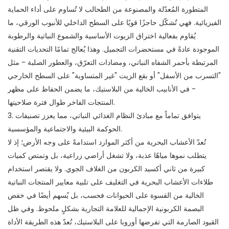
المتطورة المُعدّلة والمصنوعة من الطحالب لا تُساوم على أداء الحماية
الفيزيائية. فهي تُشكّل حاجزًا قويًا على السطح الداخلي للأنبوب الورقي، ما
يُقاوم بفعالية اختراق الزيوت الأساسية والشموع النباتية والرطوبة
الموجودة عادةً في مستحضرات التجميل. وهذا يُعالج تمامًا التحديات التقنية
المرتبطة بأحمر الشفاه النباتي، ومضادات التعرّق، والعطور الصلبة - مثل
"التسرب من الأسفل" أو بقع الزيت "غير المتساوية" على السطح الخارجي
- في الأنابيب الخالية من البلاستيك، ما يضمن الحفاظ على مظهر
المنتجات الفاخر طوال فترة صلاحيتها.
3. يتوافق تماماً مع مبادئ النظام الغذائي النباتي، مما يعزز تصنيفات
الحوكمة البيئية والاجتماعية والمؤسسية.
تُعدّ الأعشاب البحرية من أكثر الموارد استدامةً على وجه الأرض؛ إذ لا
يتطلب نموها مياهًا عذبة، ولا تشغل أراضي زراعية، بل وتمتص كميات
كبيرة من ثاني أكسيد الكربون من الغلاف الجوي. ولا يقتصر استخدام
طلاءات الأعشاب البحرية في التغليف على تلبية معايير المنتجات النباتية
الخالية من القسوة على الحيوانات فحسب، بل يُسهم أيضًا في خفض
البصمة الكربونية الإجمالية للعلامة التجارية بشكلٍ ملحوظ. وفي ظل
القيود الصارمة التي تفرضها أوروبا على البلاستيك، تُعدّ هذه الطريقة الأداة