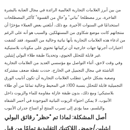
من بين أبرز العلامات التجارية العالمية الرائدة في مجال العناية بالبشرة
الفاخرة، برز مصطلحا "نباتي" و"خالٍ من القسوة" كأكثر المصطلحات
استخدامًا في السنوات الأخيرة. مع ذلك، أبلغني بعض العملاء مؤخرًا أن
منتجاتهم كانت موضع شكاوى من المستهلكين. والسبب هو أنه على الرغم
من ادعاء هذه العلامات التجارية بأنها نباتية وخالية من القسوة، فقد كشفت
اختبارات أجرتها جهات خارجية أن تركيباتها تحتوي على مكونات بلاستيكية
غير قابلة للتحلل الحيوي، وتحديدًا طبقة طلاء البولي إيثيلين.
وفي وقت لاحق، أثناء التواصل مع مؤسسي العديد من العلامات التجارية
الناشئة في مجال التجميل في الخارج، حددت نقطة ضعف مشتركة
وصعبة بشكل خاص: تتطلب العلامات التجارية أن تكون أنابيب الورق
التجميلية قابلة للتحلل بنسبة 100٪ في المحيط وخالية تمامًا من أي طلاء
بلاستيكي؛ ومع ذلك، بدون طبقة عازلة مقاومة للماء والزيوت داخل
الأنبوب، لا يمكن احتواء الزيوت النباتية الموجودة في أحمر الشفاه
والبلسم، مما يؤدي إلى تسرب المنتج أو اتساخ جدران الأنبوب.
أصل المشكلة: لماذا تم "حظر" رقائق البولي
إيثيلين/حمض اللاكتيك التقليدية تمامًا من قبل