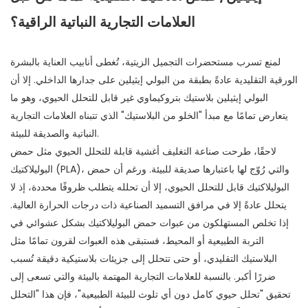
العلامات التجارية النباتية الراقية؟
لمنع تسرب مستحضرات التجميل الزيتية، تُغطى أنابيب العناية بالبشرة
الورقية التقليدية عادةً بطبقة من البولي إيثيلين على جدارها الداخلي. إلا أن
البولي إيثيلين بلاستيك بتروكيماوي غير قابل للتحلل الحيوي، وهو ما
يتعارض تمامًا مع مبدأ "الخلو من البلاستيك" الذي تتبناه العلامات التجارية
النباتية والصديقة للبيئة.
لاحقًا، طرحت صناعة التغليف أغشية قابلة للتحلل الحيوي مثل حمض
البوليلاكتيك (PLA)، والتي رُوّج لها باعتبارها صديقة للبيئة. ورغم أن حمض
البوليلاكتيك قابل للتحلل الحيوي، إلا أن تحلله يتطلب ظروفًا محددة، إذ لا
يتحلل عادةً إلا في مرافق التسميد الصناعية ذات درجات الحرارة العالية.
إذا تخلص المستهلكون من عبوات حمض البوليلاكتيك بشكل عشوائي في
التربة الطبيعية أو المحيط، فستبقى هذه العبوات لقرون تمامًا مثل
البلاستيك التقليدي، أو حتى تتحلل إلى جزيئات بلاستيكية دقيقة تُسبب
ضررًا أكبر. بالنسبة للعلامات التجارية المهتمة بالبيئة والتي تسعى إلى
تحقيق "تحلل حيوي كامل دون أي تلوث للبيئة الطبيعية"، فإن هذا "التحلل