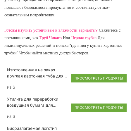
повышают безопасность продукта, но и соответствуют эко-
сознательным потребителям.
Готовы изучить устойчивые к влажности варианты?
Свяжитесь с
поставщиками, как
Труб Чикаго
Или
Черная трубка
Для
индивидуальных решений и поиска “где я могу купить картонные
трубки” Чтобы найти местных дистрибьюторов.
Изготовленная на заказ
круглая картонная туба для
ПРОСМОТРЕТЬ ПРОДУКТЫ
бомбочек для ванны с
из
$
логотипом для подарочной
коробки для средств по
Утилита для переработки
уходу за кожей.
воздушная бумага для
ПРОСМОТРЕТЬ ПРОДУКТЫ
питомца корм для собаки в
из
$
трубке цилиндра
металлическая крышка
Биоразлагаемая логотип
кошачья упаковочная