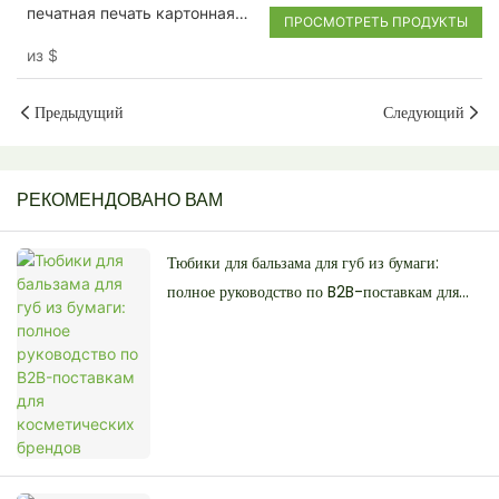
печатная печать картонная
коробка
ПРОСМОТРЕТЬ ПРОДУКТЫ
конфеты с закусочной
из
$
коробкой с бумагой пищевой
продовольственный
Предыдущий
Следующий
РЕКОМЕНДОВАНО ВАМ
Тюбики для бальзама для губ из бумаги:
полное руководство по B2B-поставкам для
косметических брендов