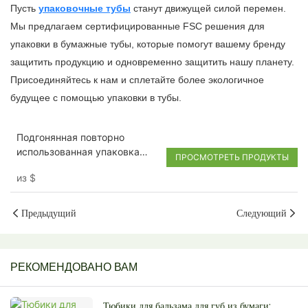
Пусть
упаковочные тубы
станут движущей силой перемен.
Мы предлагаем сертифицированные FSC решения для
упаковки в бумажные тубы, которые помогут вашему бренду
защитить продукцию и одновременно защитить нашу планету.
Присоединяйтесь к нам и сплетайте более экологичное
будущее с помощью упаковки в тубы.
Подгонянная повторно
использованная упаковка
ПРОСМОТРЕТЬ ПРОДУКТЫ
конфеты шоколада трубок
из
$
упаковки еды Паперкартона
Предыдущий
Следующий
РЕКОМЕНДОВАНО ВАМ
Тюбики для бальзама для губ из бумаги: