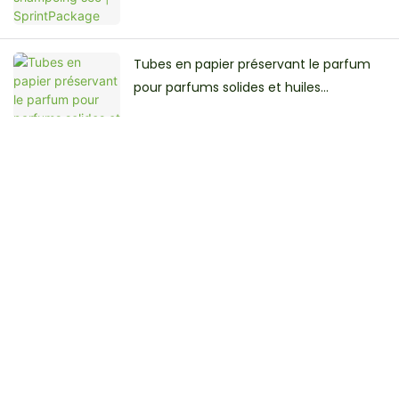
Tubes en papier préservant le parfum
pour parfums solides et huiles
essentielles | Sprintpackage
Get In Touch With Us
Just leave your email or phone number in the contact
form so we can send you a free designs quote for our wide
range of cardboard tubes packaging !
Nom
E-Mail