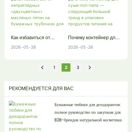
полиэтиленом/
полимолочной
кислотой?
Как избавиться от
Почему контейнер для
неприглядных
суши-поп-папа —
2026
05
28
2026
05
28
«двухцветных»
следующий большой
масляных пятен на
тренд в упаковке
бумажных трубочках
продуктов питания на
1
2
3
для пищевых
вынос?
продуктов?
РЕКОМЕНДУЕТСЯ ДЛЯ ВАС
Бумажные тюбики для дезодорантов:
полное руководство по закупкам для
B2B-брендов натуральной косметики.