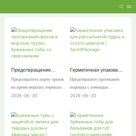
Предотвращение
Герметичная упаковка
прогоркания орехов в
для рассыпчатой ​​пудры
Предотвратите порчу орехов
Предотвратите протекание
морских грузах:
и сухого шампуня |
во время морских перевозок.
порошка с помощью
бумажные тубы со
SprintPackage
Узнайте, как
инновационной упаковки
2026
06
30
2026
06
30
сверхнизким
сверхнизкотемпературные
SprintPackage. Мы
коэффициентом
высокобарьерные бумажные
предлагаем бумажные тубы с
дальнего следования |
тубы Sprintpackage
шейкерами на заказ и
Sprintpackage
(EVOH/VMPET) сохраняют
экологичные герметичные
свежесть и продлевают срок
тубы для косметических