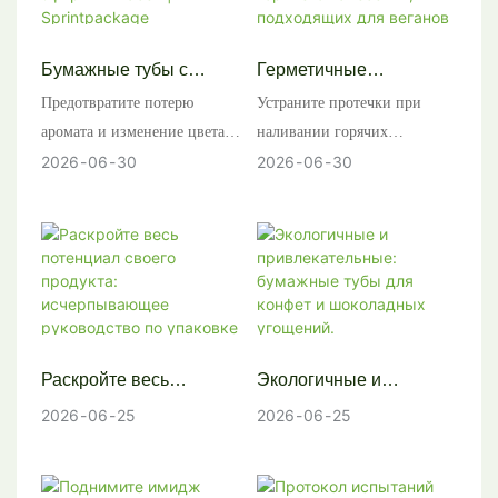
хранения.
брендов. Получите ценовое
предложение!
Бумажные тубы с
Герметичные
защитой от запаха для
бумажные тубы для
Предотвратите потерю
Устраните протечки при
твердых духов и
бальзамов для губ
аромата и изменение цвета
наливании горячих
эфирных масел |
горячего нанесения,
тюбиков твердых духов и
бальзамов для губ и
2026
06
30
2026
06
30
Sprintpackage
подходящих для
эфирных масел. Компания
дезодорантов с помощью
веганов | Sprintpackage
Sprintpackage предлагает
бумажных туб
бумажные тубы с
Sprintpackage с
алюминиевой фольгой и
выдвижным механизмом.
высокими барьерными
Усовершенствованная
свойствами, изготовленные
конструкция с утолщенными
на автоматизированных
дисками и
Раскройте весь
Экологичные и
линиях для премиальных
жиронепроницаемой
потенциал своего
привлекательные:
2026
06
25
2026
06
25
B2B-брендов.
подкладкой.
продукта:
бумажные тубы для
исчерпывающее
конфет и шоколадных
руководство по
угощений.