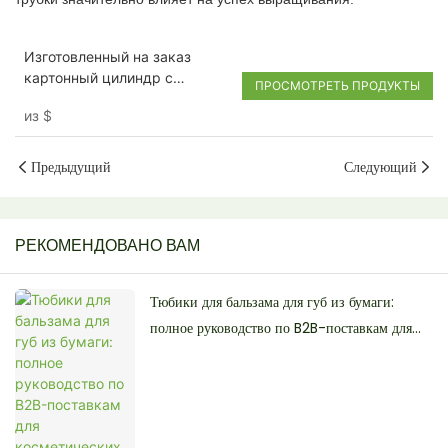
Изготовленный на заказ
картонный цилиндр с
ПРОСМОТРЕТЬ ПРОДУКТЫ
защитой от детей, бумажные
из
$
трубки для вейпа,
картриджи, упаковочная
коробка
Предыдущий
Следующий
РЕКОМЕНДОВАНО ВАМ
Тюбики для бальзама для губ из бумаги:
полное руководство по B2B-поставкам для
косметических брендов