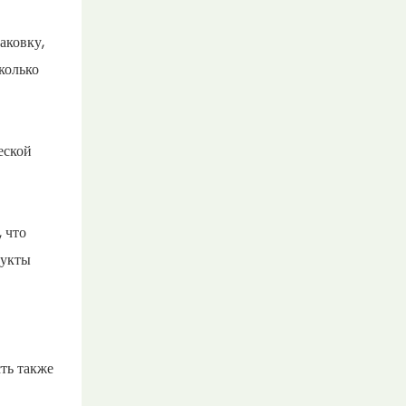
аковку,
колько
еской
 что
дукты
ть также