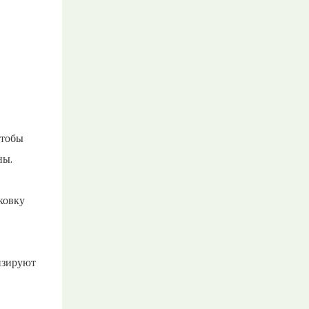
чтобы
ны.
ковку
изируют