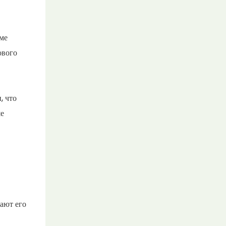
ме
ового
, что
ше
ают его