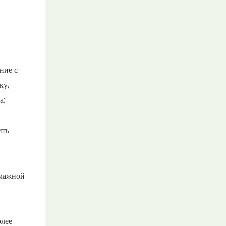
ние с
ку,
а:
ить
умажной
олее