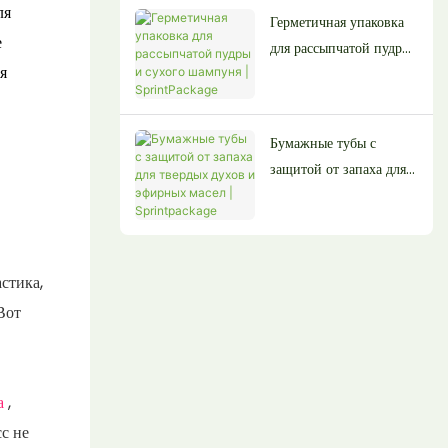
ля
Герметичная упаковка
е
для рассыпчатой ​​пудры
я
и сухого шампуня |
SprintPackage
Бумажные тубы с
защитой от запаха для
твердых духов и
эфирных масел |
Sprintpackage
астика,
Вот
ка
,
с не