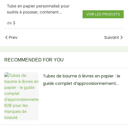
Tube en papier personnalisé pour
sushis à pousser, contenant
VOIR LES PRODUITS
cylindrique de qualité alimentaire pour
de
$
snacks sushis
Prev
Suivant
RECOMMENDED FOR YOU
Tubes de baume à lèvres en papier : le
guide complet d’approvisionnement
B2B pour les marques de beauté