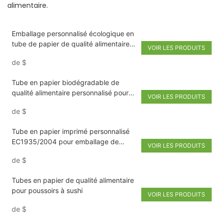
alimentaire.
Emballage personnalisé écologique en
tube de papier de qualité alimentaire
VOIR LES PRODUITS
pour sushis à pousser, avec boîte
de
$
biodégradable
Tube en papier biodégradable de
qualité alimentaire personnalisé pour
VOIR LES PRODUITS
sushis Pushi Pop, avec baguettes.
de
$
Emballage cylindrique.
Tube en papier imprimé personnalisé
EC1935/2004 pour emballage de
VOIR LES PRODUITS
sushis push pops, qualité alimentaire,
de
$
boîte en papier CVLindrical
Tubes en papier de qualité alimentaire
pour poussoirs à sushi
VOIR LES PRODUITS
de
$