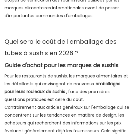
étapes de vérification des fournisseurs utilisées par les
Les principales étapes de production comprennent
marques alimentaires internationales avant de passer
Coûts d'outillage ou de moule
d'importantes commandes d'emballages.
Frais d'échantillonnage
Expédition
Stockage
Quel sera le coût de l'emballage des
Conformité en matière de sécurité alimentaire
tubes à sushis en 2026 ?
Stabilité de la production
Capacité de personnalisation
Guide d'achat pour les marques de sushis
Différenciation du commerce de détail
Pour les restaurants de sushis, les marques alimentaires et
Exposition aux médias sociaux
les détaillants qui envisagent de nouveaux
emballages
Durabilité
pour leurs rouleaux de sushis
, l'une des premières
Commodité du client
questions pratiques est celle du coût.
Contrairement aux articles généraux sur l'emballage qui se
concentrent sur les tendances en matière de design, les
acheteurs qui recherchent des informations sur les prix
évaluent généralement déjà les fournisseurs. Cela signifie