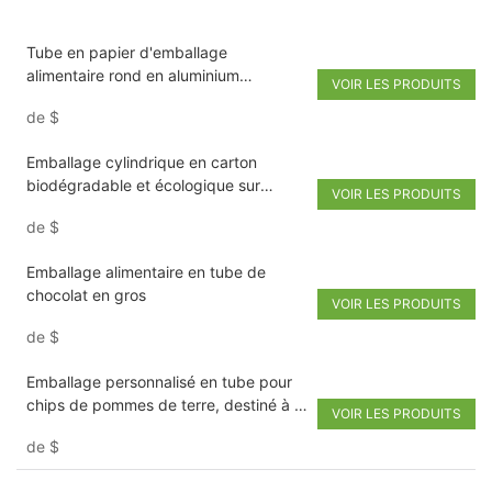
Tube en papier d'emballage
alimentaire rond en aluminium
VOIR LES PRODUITS
écologique et résistant à l'humidité,
de
$
250 g, pour céréales et petit-déjeuner
à base d'avoine. Revêtement en
Emballage cylindrique en carton
aluminium résistant à l'humidité.
biodégradable et écologique sur
VOIR LES PRODUITS
mesure pour thé, café, chocolat et thé
de
$
en vrac de qualité supérieure.
Emballage alimentaire en tube de
chocolat en gros
VOIR LES PRODUITS
de
$
Emballage personnalisé en tube pour
chips de pommes de terre, destiné à la
VOIR LES PRODUITS
vente de produits alimentaires.
de
$