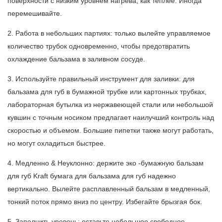
поверхности с низким уровнем нагрева, как теплее. Иногда
перемешивайте.
2. Работа в небольших партиях: только вылейте управляемое
количество трубок одновременно, чтобы предотвратить
охлаждение бальзама в заливном сосуде.
3. Используйте правильный инструмент для заливки: для
бальзама для губ в бумажной трубке или картонных трубках,
лабораторная бутылка из нержавеющей стали или небольшой
кувшин с точным носиком предлагает наилучший контроль над
скоростью и объемом. Большие пипетки также могут работать,
но могут охладиться быстрее.
4. Медленно & Неуклонно: держите эко -бумажную бальзам
для губ Kraft
бумага для бальзама для губ
надежно
вертикально. Вылейте расплавленный бальзам в медленный,
тонкий поток прямо вниз по центру. Избегайте брызгая бок.
5. Заполнить уровень: оставьте небольшое свободное