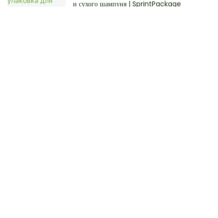
и сухого шампуня | SprintPackage
Бумажные тубы с защитой от запаха для
твердых духов и эфирных масел |
Sprintpackage
Свяжитесь С Нами
Просто укажите свой адрес электронной почты или номер телефона
в контактной форме, чтобы мы могли выслать вам бесплатное