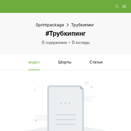
Sprintpackage
Трубкипинг
#Трубкипинг
0 содержимое
0 взгляды
видео
Шорты
Статья