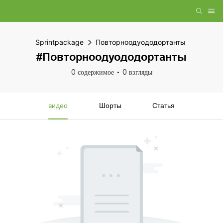
Sprintpackage
Повторноодуододортанты
#Повторноодуододортанты
0 содержимое
0 взгляды
видео
Шорты
Статья