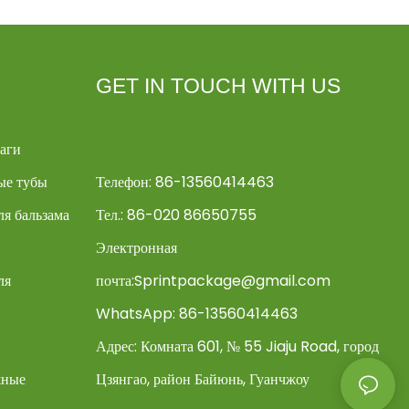
GET IN TOUCH WITH US
аги
ые тубы
Телефон: 86-13560414463
я бальзама
Тел.: 86-020 86650755
Электронная
ля
почта:
Sprintpackage@gmail.com
WhatsApp: 86-13560414463
Адрес:
Комната 601, № 55 Jiaju Road, город
жные
Цзянгао, район Байюнь, Гуанчжоу