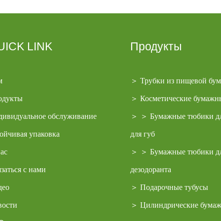
UICK LINK
Продукты
м
＞
Трубки из пищевой бум
одукты
＞
Косметические бумажн
дивидуальное обслуживание
＞
＞
Бумажные тюбики дл
ойчивая упаковка
для губ
ас
＞
＞
Бумажные тюбики д
заться с нами
дезодоранта
део
＞
Подарочные тубусы
вости
＞
Цилиндрические бума