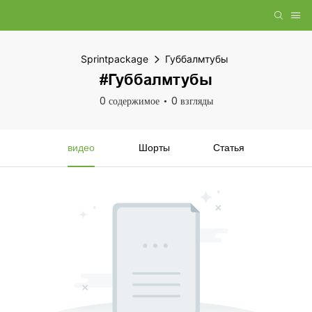
Sprintpackage
Губбалмтубы
#Губбалмтубы
0 содержимое
0 взгляды
видео
Шорты
Статья