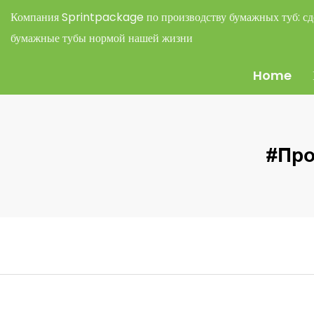
Компания Sprintpackage по производству бумажных туб:
сд
бумажные тубы нормой нашей жизни
Home
#Про