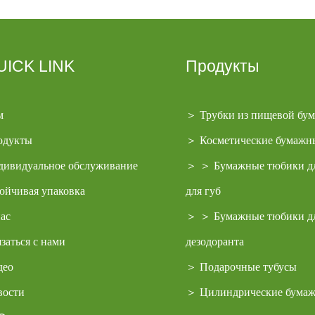
UICK LINK
Продукты
м
＞
Трубки из пищевой бум
одукты
＞
Косметические бумажн
дивидуальное обслуживание
＞
＞
Бумажные тюбики дл
ойчивая упаковка
для губ
ас
＞
＞
Бумажные тюбики д
заться с нами
дезодоранта
део
＞
Подарочные тубусы
вости
＞
Цилиндрические бума