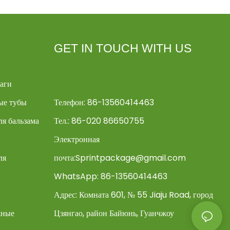
GET IN TOUCH WITH US
аги
ые тубы
Телефон: 86-13560414463
я бальзама
Тел.: 86-020 86650755
Электронная
ля
почта:
Sprintpackage@gmail.com
WhatsApp: 86-13560414463
Адрес:
Комната 601, № 55 Jiaju Road, город
жные
Цзянгао, район Байюнь, Гуанчжоу