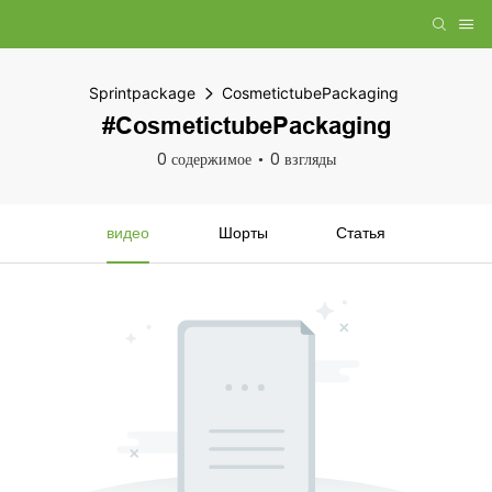
Sprintpackage
CosmetictubePackaging
#CosmetictubePackaging
0 содержимое
0 взгляды
видео
Шорты
Статья