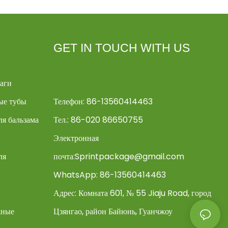
GET IN TOUCH WITH US
аги
ые тубы
Телефон: 86-13560414463
я бальзама
Тел.: 86-020 86650755
Электронная
ля
почта:
Sprintpackage@gmail.com
WhatsApp: 86-13560414463
Адрес:
Комната 601, № 55 Jiaju Road, город
жные
Цзянгао, район Байюнь, Гуанчжоу