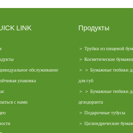
UICK LINK
Продукты
м
＞
Трубки из пищевой бум
одукты
＞
Косметические бумажн
дивидуальное обслуживание
＞
＞
Бумажные тюбики дл
ойчивая упаковка
для губ
ас
＞
＞
Бумажные тюбики д
заться с нами
дезодоранта
део
＞
Подарочные тубусы
вости
＞
Цилиндрические бума