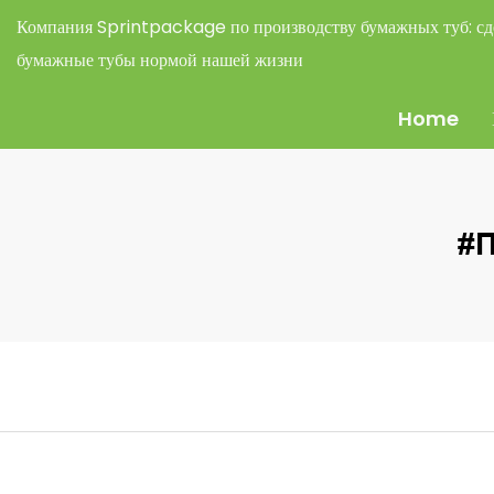
Компания Sprintpackage по производству бумажных туб:
сд
бумажные тубы нормой нашей жизни
Home
#П