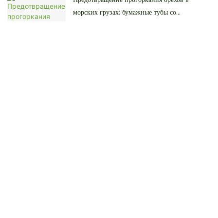
морских грузах: бумажные тубы со
сверхнизким коэффициентом дальнего
следования | Sprintpackage
Раскройте весь потенциал своего продукта:
исчерпывающее руководство по упаковке
пищевых добавок в тубы.