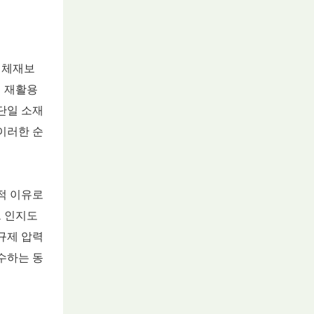
대체재보
택 재활용
단일 소재
이러한 순
적 이유로
드 인지도
규제 압력
수하는 동