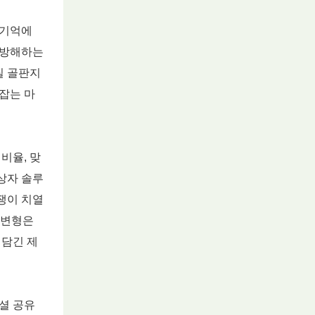
 기억에
 방해하는
질 골판지
로잡는 마
비율, 맞
상자 솔루
쟁이 치열
 변형은
 담긴 제
셜 공유