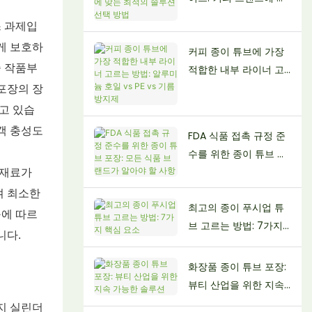
는 최적의 솔루션 선택
스 과제입
방법
게 보호하
커피 종이 튜브에 가장
술 작품부
적합한 내부 라이너 고
르는 방법: 알루미늄 호
포장의 장
일 vs PE vs 기름 방지
하고 있습
제
객 충성도
FDA 식품 접촉 규정 준
수를 위한 종이 튜브 포
장: 모든 식품 브랜드가
 재료가
알아야 할 사항
켜 최소한
최고의 종이 푸시업 튜
구에 따르
브 고르는 방법: 7가지
니다.
핵심 요소
화장품 종이 튜브 포장:
뷰티 산업을 위한 지속
가능한 솔루션
지 실린더