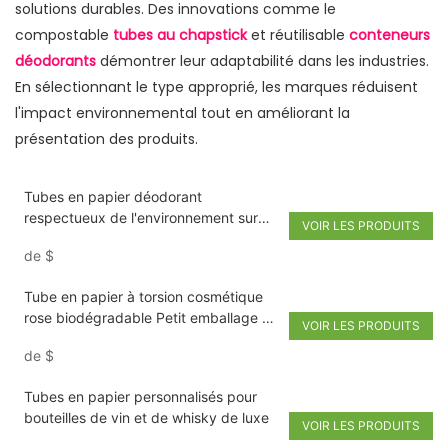
solutions durables. Des innovations comme le
compostable
tubes au chapstick
et réutilisable
conteneurs
déodorants
démontrer leur adaptabilité dans les industries.
En sélectionnant le type approprié, les marques réduisent
l'impact environnemental tout en améliorant la
présentation des produits.
Tubes en papier déodorant
respectueux de l'environnement sur
VOIR LES PRODUITS
mesure pousse un petit baume à
de
$
lèvres
Tube en papier à torsion cosmétique
rose biodégradable Petit emballage de
VOIR LES PRODUITS
tube en papier à rouge à lèvres Vide
de
$
6G 18G 18G
Tubes en papier personnalisés pour
bouteilles de vin et de whisky de luxe
VOIR LES PRODUITS