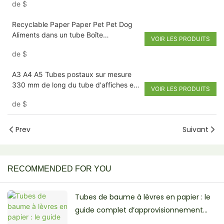
de
$
Recyclable Paper Paper Pet Pet Dog
Aliments dans un tube Boîte
VOIR LES PRODUITS
d'emballage d'emballage de chats de
de
$
couvercle en métal
A3 A4 A5 Tubes postaux sur mesure
330 mm de long du tube d'affiches en
VOIR LES PRODUITS
carton
de
$
Prev
Suivant
RECOMMENDED FOR YOU
Tubes de baume à lèvres en papier : le
guide complet d’approvisionnement
B2B pour les marques de beauté