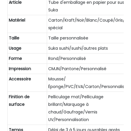
Article
Tube d'emballage en papier pour sushis
Suka
Matériel
Carton/Kraft/Noir/Blanc/Coupé/Gris/Pap
spécial
Taille
Taille personnalisée
Usage
Suka sushi/sushi/autres plats
Forme
Rond/Personnalisé
Impression
CMJN/Pantone/Personnalisé
Accessoire
Mousse/
Éponge/PVC/EVA/Carton/Personnalisé
Finition de
Pelliculage mat/Pelliculage
surface
brillant/Marquage à
chaud/Gaufrage/Vernis
UV/Personnalisation
Temps
Délai de 3 à 5 jours ouvrables après