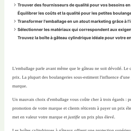
Trouver des fournisseurs de qualité pour vos besoins en
Équilibrer les coûts et la qualité pour les petites boulang
Évaluation des fournisseurs d'emballages en ligne
Transformer l'emballage en un atout marketing grâce à l
Pourquoi Sprintpackage se démarque
Sélectionner les matériaux qui correspondent aux exigen
Méthodes d'impression et leurs compromis
Trouvez la boîte à gâteau cylindrique idéale pour votre e
Comparaison des matériaux pour les besoins courants e
L'emballage parle avant même que le gâteau ne soit dévoilé. Le cli
prix. La plupart des boulangeries sous-estiment l'influence d'une
marque.
Un mauvais choix d'emballage vous coûte cher à trois égards : 
promotion de votre marque et clients réticents à payer un prix é
met en valeur votre marque et
justifie
un prix plus élevé.
Les boîtes cylindriques à gâteaux offrent une protection supérieur