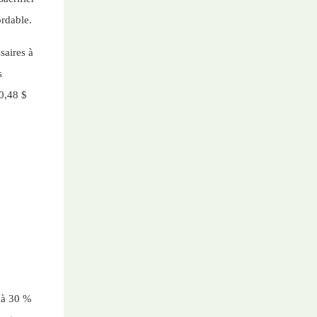
ordable.
saires à
s
 0,48 $
0 à 30 %