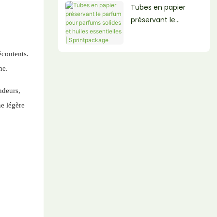
Tubes en papier
préservant le
parfum pour
parfums solides et
écontents.
huiles essentielles |
me.
Sprintpackage
ndeurs,
ne légère