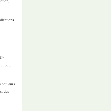
ection,
llections
 Un
out pour
s couleurs
s, des