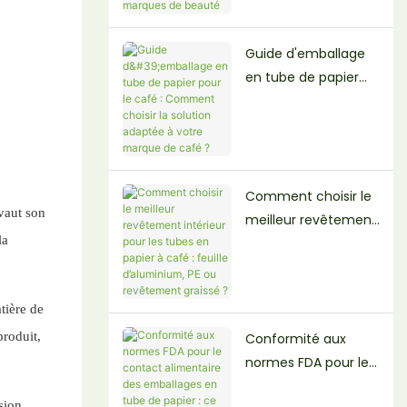
t B2B pour les
marques de beauté
Guide d'emballage
en tube de papier
pour le café :
Comment choisir la
solution adaptée à
votre marque de
café ?
Comment choisir le
 vaut son
meilleur revêtement
la
intérieur pour les
tubes en papier à
café : feuille
tière de
d’aluminium, PE ou
produit,
revêtement
Conformité aux
graissé ?
normes FDA pour le
contact alimentaire
sion