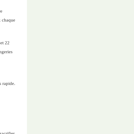
re
ez chaque
 et 22
ngeries
s rapide.
acrifier