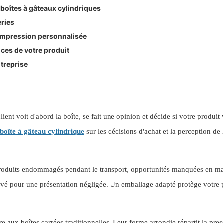
 boîtes à gâteaux cylindriques
eries
'impression personnalisée
ces de votre produit
ntreprise
n boulangerie
ent voit d'abord la boîte, se fait une opinion et décide si votre produit
boîte à gâteau cylindrique
sur les décisions d'achat et la perception de 
produits endommagés pendant le transport, opportunités manquées en ma
levé pour une présentation négligée. Un emballage adapté protège votre 
e aux boîtes carrées traditionnelles. Leur forme arrondie répartit la pres