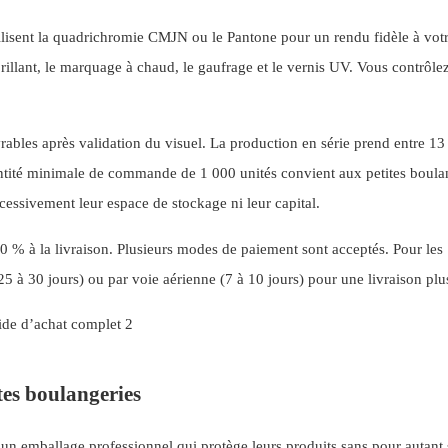
ilisent la quadrichromie CMJN ou le Pantone pour un rendu fidèle à vot
brillant, le marquage à chaud, le gaufrage et le vernis UV. Vous contrôl
uvrables après validation du visuel. La production en série prend entre 13
antité minimale de commande de 1 000 unités convient aux petites boula
essivement leur espace de stockage ni leur capital.
 % à la livraison. Plusieurs modes de paiement sont acceptés. Pour les
 à 30 jours) ou par voie aérienne (7 à 10 jours) pour une livraison plu
ites boulangeries
un emballage professionnel qui protège leurs produits sans pour autant s