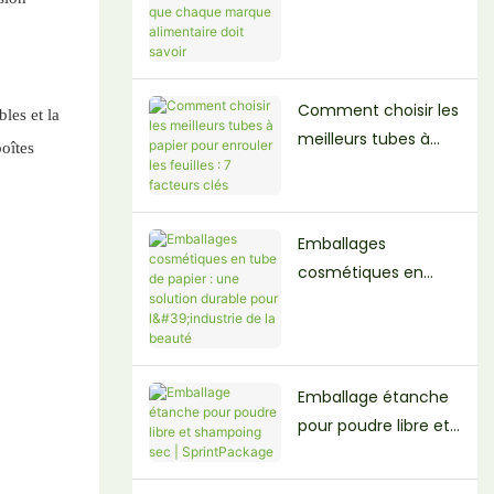
des emballages en
tube de papier : ce
que chaque marque
alimentaire doit
Comment choisir les
bles et la
savoir
meilleurs tubes à
oîtes
papier pour enrouler
les feuilles : 7
facteurs clés
Emballages
cosmétiques en
tube de papier : une
solution durable pour
l'industrie de la
beauté
Emballage étanche
pour poudre libre et
shampoing sec |
SprintPackage