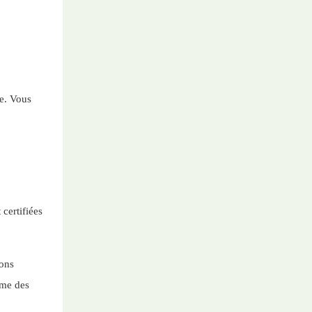
le. Vous
t
certifiées
ions
mme des