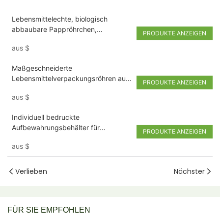
Lebensmittelechte, biologisch
abbaubare Pappröhrchen,
PRODUKTE ANZEIGEN
Gummibonbon-Verpackungsbox
aus
$
Maßgeschneiderte
Lebensmittelverpackungsröhren aus
PRODUKTE ANZEIGEN
recyceltem Karton für Pralinen
aus
$
Individuell bedruckte
Aufbewahrungsbehälter für
PRODUKTE ANZEIGEN
Kaffeedosen, die Lebensmittel
aus
$
verpacken, runde Zylinderbox
Verlieben
Nächster
FÜR SIE EMPFOHLEN