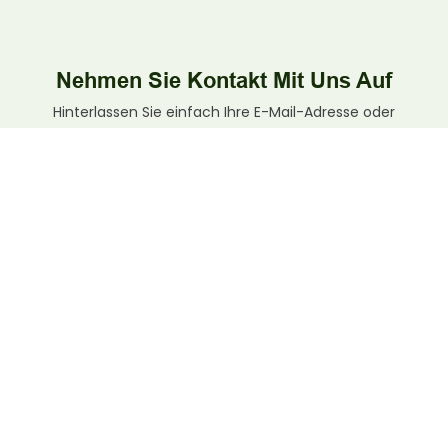
Nehmen Sie Kontakt Mit Uns Auf
Hinterlassen Sie einfach Ihre E-Mail-Adresse oder
Telefonnummer im Kontaktformular, damit wir Ihnen ein
kostenloses Angebot für unsere breite Palette an
Kartonverpackungen zusenden können!
Name
E-Mail
Telefon/WhatsApp
Datei
Inhalt