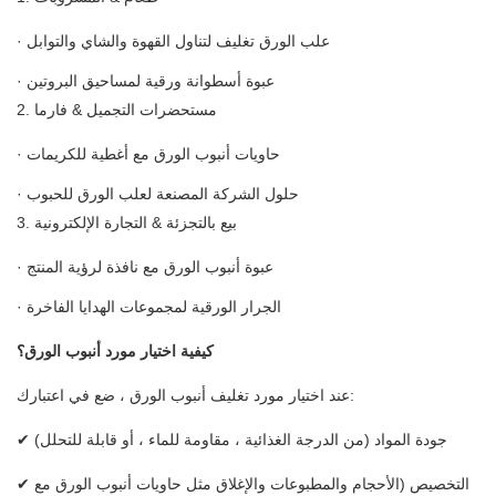
· علب الورق تغليف لتناول القهوة والشاي والتوابل
· عبوة أسطوانة ورقية لمساحيق البروتين
2. مستحضرات التجميل & فارما
· حاويات أنبوب الورق مع أغطية للكريمات
· حلول الشركة المصنعة لعلب الورق للحبوب
3. بيع بالتجزئة & التجارة الإلكترونية
· عبوة أنبوب الورق مع نافذة لرؤية المنتج
· الجرار الورقية لمجموعات الهدايا الفاخرة
كيفية اختيار مورد أنبوب الورق؟
عند اختيار مورد تغليف أنبوب الورق ، ضع في اعتبارك:
✔ جودة المواد (من الدرجة الغذائية ، مقاومة للماء ، أو قابلة للتحلل)
✔ التخصيص (الأحجام والمطبوعات والإغلاق مثل حاويات أنبوب الورق مع