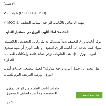
الأغطية)
✔ شهادات (FSC ، FDA ، ISO)
✔ MOQ & مهلة الرصاص (للأنابيب الورقية السائبة للتغليف)
الخلاصة: لماذا أنابيب الورق هي مستقبل التغليف
توفر أنابيب ورق التغليف بديلاً مستدامًا ودائمًا وقابل للتخصيص للبلاستيك.
سواء كنت بحاجة إلى أنابيب الورق المقوى أو علب الورق أو عبوة صندوق
أنبوب الورق ، فإن هذه الحاويات توفر حماية فائقة وإمكانات للعلامات
التجارية.
هل تبحث عن حلول أنبوب ورقية موثوقة؟ اتصل بمصنعي حاويات أنبوب
الورق الورقية العريضة اليوم للعينات!
حاويات أنابيب الطعام من الورق المقوى
المخصصة مع أغطية لتغليف المسحوق
مشاهدة المنتجات
$
من