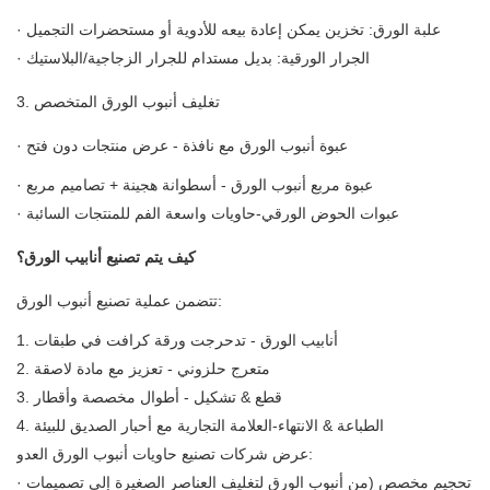
· علبة الورق: تخزين يمكن إعادة بيعه للأدوية أو مستحضرات التجميل
· الجرار الورقية: بديل مستدام للجرار الزجاجية/البلاستيك
3. تغليف أنبوب الورق المتخصص
· عبوة أنبوب الورق مع نافذة - عرض منتجات دون فتح
· عبوة مربع أنبوب الورق - أسطوانة هجينة + تصاميم مربع
· عبوات الحوض الورقي-حاويات واسعة الفم للمنتجات السائبة
كيف يتم تصنيع أنابيب الورق؟
تتضمن عملية تصنيع أنبوب الورق:
1. أنابيب الورق - تدحرجت ورقة كرافت في طبقات
2. متعرج حلزوني - تعزيز مع مادة لاصقة
3. قطع & تشكيل - أطوال مخصصة وأقطار
4. الطباعة & الانتهاء-العلامة التجارية مع أحبار الصديق للبيئة
عرض شركات تصنيع حاويات أنبوب الورق العدو:
· تحجيم مخصص (من أنبوب الورق لتغليف العناصر الصغيرة إلى تصميمات