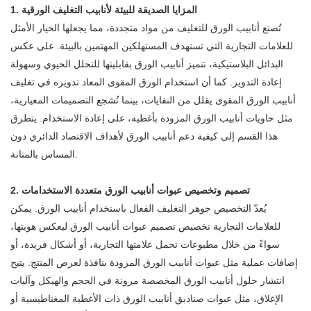
1. المزايا الصديقة للبيئة لأنابيب التغليف الورقية
تُصنع أنابيب الورق للتغليف من مواد متجددة، مما يجعلها الخيار الأمثل
للعلامات التجارية التي تستهدف المستهلكين المهتمين بالبيئة. على عكس
البدائل البلاستيكية، تتميز أنابيب الورق بقابليتها للتحلل الحيوي وسهولة
إعادة التدوير. كما أن استخدام الورق المقوى المعاد تدويره في تغليف
أنابيب الورق المقوى يقلل من النفايات، بينما تُشجع التصميمات المعيارية،
مثل حاويات أنابيب الورق المزودة بأغطية، على إعادة الاستخدام. يتطرق
هذا القسم إلى كيفية دعم أنابيب الورق لأهداف الاقتصاد الدائري دون
المساس بالمتانة.
2. تصميم وتخصيص عبوات أنابيب الورق متعددة الاستخدامات
يُعدّ التخصيص جوهر التغليف الفعال باستخدام أنابيب الورق. يمكن
للعلامات التجارية تخصيص تصميم عبوات أنابيب الورق ليعكس هويتها،
سواءً من خلال مطبوعات تحمل علامتها التجارية، أو أشكال فريدة، أو
إضافات عملية مثل عبوات أنابيب الورق المزودة بنافذة لعرض المنتج. يتيح
انتشار حلول أنابيب الورق المخصصة مرونة في الحجم والهيكل وآليات
الإغلاق، مثل عبوات صناديق أنابيب الورق ذات الأغطية المغناطيسية أو