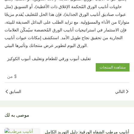
حاويات أنابيب الورق المُحكمة الإغلاق ذات الأغطية)، أو التسويق (مثل
عبوات صناديق أنابيب الورق الجذابة)، فإن هذا الحل للتغليف يُقدم مزيجًا
متوازنًا من الأداء والمسؤولية. مع تزايد الطلب على البدائل الصديقة للبيئة،
فإن الاستثمار في استراتيجيات أنابيب الورق المُخصصة سيُمكّن العلامات
التجارية من تحقيق نجاح طويل الأمد. استكشف إمكانات عبوات أنابيب
الورق اليوم لتطوير عرض منتجاتك وتأثيرها البيئي.
تغليف أنبوب ورقي للطعام وتغليف أنبوب الكوكيز
مشاهدة المنتجات
$
من
التالي
السابق
موصى به لك
أنابيب مرطب الشفاه الورقية: دليل التوريد الكامل