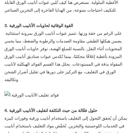
الأغطية الملولبة. نستعرض هنا كيف تُلبي عبوات أنابيب الورق القابلة
للتكيف احتياجات متنوعة، من الهدايا الفاخرة إلى التخزين الصناعي.
3. القوة الوقائية لحاويات الأنابيب الورقية
على الرغم من خفة وزنها، تتميز عبوات أنابيب الورق بمرونة استثنائية.
يضمن هيكلها الطبقي مقاومة الصدمات والرطوبة والضغط، مما يحمي
المحتويات أثناء النقل. بالنسبة للسلع الهشة، توفر حاويات أنابيب الورق
المزودة بأغطية إغلاقًا محكمًا، بينما تُكدس عبوات صناديق أنابيب الورق
المقواة بدقة في المستودعات. يحلل هذا القسم الفوائد الهيكلية لأنابيب
الورق في التغليف، مع التركيز على دورها في تقليل أضرار الشحن
وتكاليفه.
4. حلول فعّالة من حيث التكلفة لتغليف الأنابيب الورقية
يمكن أن يُحقق التحول إلى التغليف باستخدام أنابيب ورقية وفورات كبيرة
في الخدمات اللوجستية والتخزين. تُخفّض مواد التغليف باستخدام أنابيب