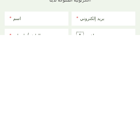
الكرتونية المتنوعة لدينا!
بريد إلكتروني
اسم
ملف
الهاتف/واتساب
المحتوى
إرسال الاستفسار الآن