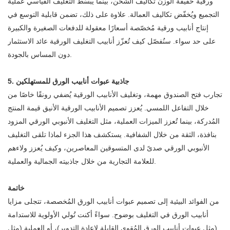
ورقية خفيفة الوزن تكاليف الشحن، بينما يُبسّط التغليف القياسي عملية
التجميع ويُخفّض تكاليف العمالة. علاوة على ذلك، تضمن قابلية التوسع في
إنتاج أنابيب ورقية مُخصّصة أسعارًا معقولة للدفعات الصغيرة والكبيرة
على حد سواء. سنُفصّل كيف تُعزّز أنابيب التغليف الورقية عائد الاستثمار
دون المساس بالجودة.
5. جاذبية عبوات أنابيب الورق للمستهلكين
تجارب فتح الصندوق مهمة، وتغليف الأنابيب الورقية يُضفي رونقًا خاصًا من
خلال التفاعل اللمسي. يُعزز تصميم الأنابيب الورقية الأنيق قيمة المنتج
المُدركة، بينما تُعزز الميزات العملية، مثل التغليف الأنبوبي الورقي المزود
بنافذة، الثقة من خلال الشفافية. يستكشف هذا الجزء لماذا تلقى التغليف
الأنبوبي الورقي صدىً لدى المتسوقين المعاصرين، وكيف يُعزز ولاءهم
للعلامة التجارية من خلال جاذبيته الجمالية والعملية.
خاتمة
من الفوائد البيئية إلى تصميم عبوات أنابيب الورق المُخصصة، تتجلى مزايا
أنابيب الورق في التغليف بوضوح. سواءً أكنت تُولي الأولوية للاستدامة
(مثل عبوات أنابيب الورق المُقوى القابلة لإعادة التدوير)، أو العملية (مثل