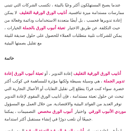
عندما يصبح المستهلكون أكثر وعيًا بالبيئة ، تكتسب الشركات التي تتبنى
ممارسات مستدامة ميزة تنافسية.
أنابيب الورق الورقية التغليف
لا يمكن
إعادة تدويرها فحسب ، بل أيضًا متعددة الاستخدامات ودائمة وفعالة من
حيث التكلفة. عن طريق الاختيار
تعبئة أنبوب الورق بالجملة
الخيارات ،
يمكن للشركات تلبية متطلبات العملاء للحصول على حلول صديقة للبيئة
مع تقليل بصمتها البيئية
خاتمة
أنابيب الورق الورقية التغليف
إعادة التدوير ، أو
تعبئة أنبوب الورق إعادة
تدوير الجملة
، هي وسيلة بسيطة ولكنها مؤثرة للمساهمة في كوكب أكثر
خضرة. سواء كنت فردًا يتطلع إلى تقليل النفايات أو الأعمال التجارية التي
تبحث عن حلول تعبئة مستدامة ، فإن أنابيب الورق المقوى لإعادة التدوير
توفر العديد من الفوائد البيئية والاقتصادية. من خلال العمل مع المسؤول
موردي الأنبوب الورقي
واختيار
أنبوب الورق مخصص
التصميمات ، يمكننا
جميعًا أن نلعب دورًا في إنشاء مستقبل أكثر استدامة.
ابدأ في إعادة تدويرك
أنابيب الورق الورقية التعبئة الورقية
اليوم وانضم