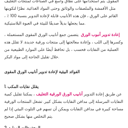
المقوى. يتم استخدامها على نطاق واسع في الصناعات لمنتجات التغليف
مثل الأقمشة والملصقات والوثائق وحتى المواد الغذائية. نظرًا لتكوينها
القائم على الورق ، فإن هذه الأنابيب قابلة لإعادة التدوير بنسبة 100 ٪ ،
مما يجعلها بديلاً صديقًا للبيئة في العبوة البلاستيكية.
إعادة تدوير أنبوب الورق
يتضمن جمع أنابيب الورق المقوى المستعملة ،
وكسرها إلى اللب ، وإعادة معالجتها إلى منتجات ورقية جديدة. لا تقلل هذه
العملية من النفايات فحسب ، بل تحافظ أيضًا على الموارد الطبيعية من
خلال تقليل الحاجة إلى مواد البكر.
الفوائد البيئية لإعادة تدوير أنابيب الورق المقوى
1. يقلل نفايات المكب
عن طريق إعادة التدوير
أنابيب الورق الورقية التغليف
، يمكننا تقليل كمية
النفايات المرسلة إلى مدافن النفايات بشكل كبير. تشغل المنتجات الورقية
مساحة كبيرة في مدافن النفايات ويمكن أن تسهم في التلوث البيئي إذا لم
يتم التخلص منها بشكل صحيح.
2. المحفوظات الموارد