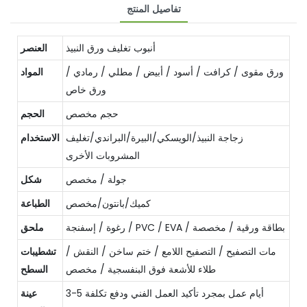
تفاصيل المنتج
أنبوب تغليف ورق النبيذ
العنصر
ورق مقوى / كرافت / أسود / أبيض / مطلي / رمادي /
المواد
ورق خاص
حجم مخصص
الحجم
زجاجة النبيذ/الويسكي/البيرة/البراندي/تغليف
الاستخدام
المشروبات الأخرى
جولة / مخصص
شكل
كميك/بانتون/مخصص
الطباعة
رغوة / إسفنجة / PVC / EVA / بطاقة ورقية / مخصصة
ملحق
مات التصفيح / التصفيح اللامع / ختم ساخن / النقش /
تشطيبات
طلاء للأشعة فوق البنفسجية / مخصص
السطح
3-5 أيام عمل بمجرد تأكيد العمل الفني ودفع تكلفة
عينة